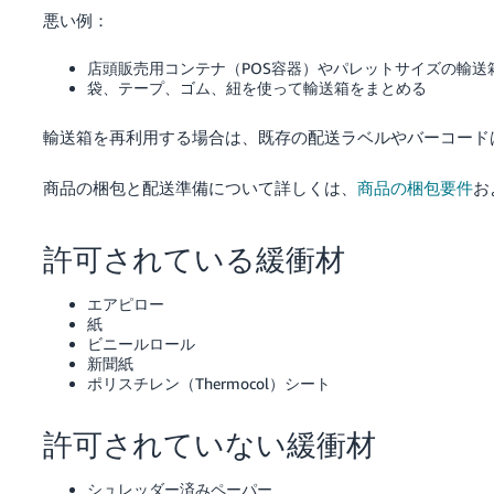
悪い例：
店頭販売用コンテナ（POS容器）やパレットサイズの輸
袋、テープ、ゴム、紐を使って輸送箱をまとめる
輸送箱を再利用する場合は、既存の配送ラベルやバーコード
商品の梱包と配送準備について詳しくは、
商品の梱包要件
お
許可されている緩衝材
エアピロー
紙
ビニールロール
新聞紙
ポリスチレン（Thermocol）シート
許可されていない緩衝材
シュレッダー済みペーパー