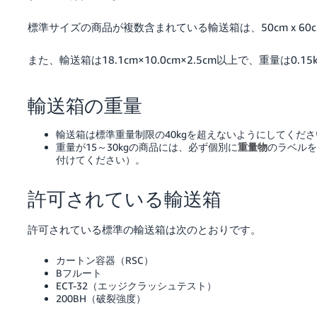
く
English
始
標準サイズの商品が複数含まれている輸送箱は、50cm x 60c
- JP
め
る
また、輸送箱は18.1cm×10.0cm×2.5cm以上で、重量は0
輸送箱の重量
輸送箱は標準重量制限の40kgを超えないようにしてくださ
重量が15～30kgの商品には、必ず個別に
重量物
のラベルを
付けてください）。
許可されている輸送箱
許可されている標準の輸送箱は次のとおりです。
カートン容器（RSC）
Bフルート
ECT-32（エッジクラッシュテスト）
200BH（破裂強度）