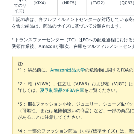
（KIX4）
（NRT5）
（TYO2）
（QCB3
てのサ
イズ）
上記の表は、各フルフィルメントセンターが対応している商
を含む納品は、商品のサイズに基づいて分類されます。
* トランスファーセンター（TC）はFCへの配送過程におけ
受領作業後、Amazonが順次、在庫をフルフィルメントセン
注:
*1： 納品前に、
Amazon出品大学
の危険物に関するFBA
*2： 柏（VJWA）、住之江（VJWB）および柏（VJ
詳しくは、
夏季制限品のFBA在庫
をご覧ください。
*3： 服&ファッション小物、ジュエリー、シューズ&
（可燃性、または危険物扱いの商品）など、一部の商品
があることに注意してください。
*4： 一部のファッション商品（小型/標準サイズ）は、海