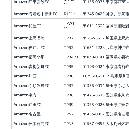
Amazon江東新砂FC
〒136-0075 東京都江東区新
*1
Amazon海老名中新田FC
RJE1 *1
〒243-0422 神奈川県海
TPW1
Amazon粕屋FC
〒811-2502 福岡県糟屋
*1
Amazon上尾堤崎
TPB2
〒362-8502 埼玉県上尾市
Amazon神戸西FC
TPB3
〒651-2228 兵庫県神戸
Amazon福岡小郡
TPB4 *1
〒838-0141 福岡県小郡市
Amazon青梅新町FC
TPB5
〒198-0024 東京都青梅市
Amazon川西FC
TPB6
FC〒666-0117 兵庫県
Amazonふじみ野FC
TPB7
〒356-0014 埼玉県
Amazon東海FC
TPB8
〒476-8615 愛知県東海
Amazon戸田FC
TPB9
〒335-0026 埼玉県戸田新
Amazon名古屋
TPN2
〒453-0862 愛知県
Amazon茨木宮島FC
TPN3
〒567-0853 大阪府茨木市宮