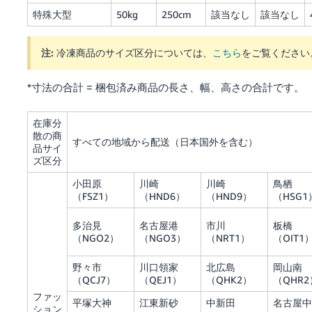
特殊大型
50kg
250cm
該当なし
該当なし
注:
冷凍商品のサイズ区分については、
こちら
をご覧ください
*寸法の合計 = 梱包済み商品の長さ、幅、高さの合計です。
在庫分
散の商
すべての地域から配送（日本国外を含む）
品サイ
ズ区分
小田原
川崎
川崎
鳥栖
（FSZ1）
（HND6）
（HND9）
（HSG1
多治見
名古屋港
市川
板橋
（NGO2）
（NGO3）
（NRT1）
（OIT1
野々市
川口領家
北広島
岡山南
（QCJ7）
（QEJ1）
（QHK2）
（QHR2
ファッ
平塚大神
江東新砂
中新田
名古屋中
ション