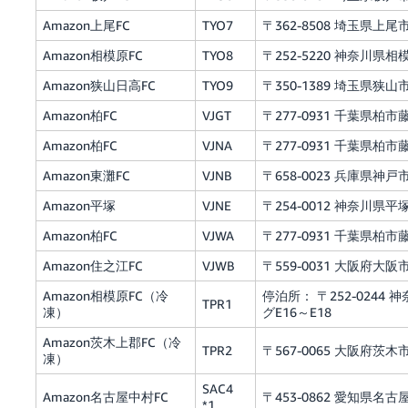
Amazon上尾FC
TYO7
〒362-8508 埼玉県上尾
Amazon相模原FC
TYO8
〒252-5220 神奈川県
Amazon狭山日高FC
TYO9
〒350-1389 埼玉県狭山
Amazon柏FC
VJGT
〒277-0931 千葉県柏市藤ケ
Amazon柏FC
VJNA
〒277-0931 千葉県柏市藤ケ
Amazon東灘FC
VJNB
〒658-0023 兵庫県神戸
Amazon平塚
VJNE
〒254-0012 神奈川県
Amazon柏FC
VJWA
〒277-0931 千葉県柏市藤ケ
Amazon住之江FC
VJWB
〒559-0031 大阪府大阪
Amazon相模原FC（冷
停泊所： 〒252-0244
TPR1
凍）
グE16～E18
Amazon茨木上郡FC（冷
TPR2
〒567-0065 大阪府茨木市上郡
凍）
SAC4
Amazon名古屋中村FC
〒453-0862 愛知県
*1