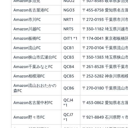
Amazon多治見
NGO2
〒507-8585 岐阜県多治見
Amazon名古屋港FC
NGO3
〒455-8758 愛知県名
Amazon市川FC
NRT1
〒272-0193 千葉県市川市
Amazon川越FC
NRT5
〒350-1182 埼玉県川越市
Amazon板橋FC
OIT1 *1
〒174-0041 東京都板橋区
Amazon流山FC
QCB1
〒270-0104 千葉県流山
Amazon狭山市広瀬台FC
QCB3
〒350-1383 埼玉県狭山市
Amazon千葉みなとFC
QCB4
〒261-8528 千葉県千葉
Amazon相模湖FC
QCB5
〒252-5282 神奈川県
Amazon流山おおたかの
QCB6
〒270-0180 千葉県流山市
森FC
QCJ4
Amazon名古屋中村FC
〒453-0862 愛知県
*1
QCJ7
Amazon野々市FC
〒921-8849 石川県野々市
*1