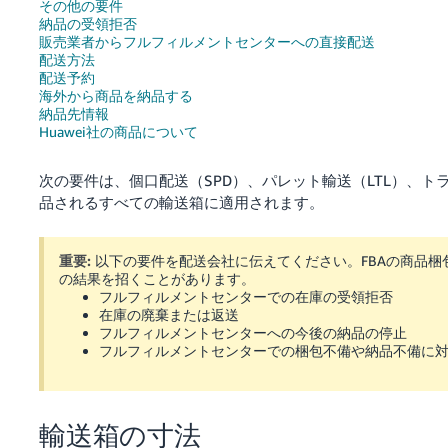
その他の要件
納品の受領拒否
Français
販売業者からフルフィルメントセンターへの直接配送
配送方法
- FR
配送予約
海外から商品を納品する
Italiano
納品先情報
- IT
Huawei社の商品について
한
次の要件は、個口配送（SPD）、パレット輸送（LTL）、トラ
日
국
品されるすべての輸送箱に適用されます。
本
語
어
-
重要:
以下の要件を配送会社に伝えてください。FBAの商品
KR
の結果を招くことがあります。
ロ
フルフィルメントセンターでの在庫の受領拒否
グ
在庫の廃棄または返送
イ
日
フルフィルメントセンターへの今後の納品の停止
ン
本
フルフィルメントセンターでの梱包不備や納品不備に
語
-
さ
JP
っ
輸送箱の寸法
そ