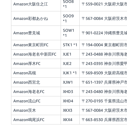
SOO8
Amazon大阪住之江
〒559-0021 大阪府大阪市
*1
SOO9
Amazon彩都あかね
〒567-0084 大阪府茨
*1
SOW1
Amazon豊見城
〒901-0224 沖縄県豊見
*1
Amazon東京町田FC
STK1 *1
〒194-0004 東京都町
Amazon海老名中新田FC
XJE1
〒243-0488 神奈川県海
Amazon厚木FC
XJE2
〒243-0393 神奈川県愛甲
Amazon高槻
XJK1 *1
〒569-8509 大阪府高槻市
Amazon西宮北
XJW1
〒651-1397 兵庫県神戸
Amazon海老名FC
XHD3
〒243-0480 神奈川県海老
Amazon流山FC
XHD4
〒270-0193 千葉県流山
Amazon茨木
XKX3
〒567-0084 大阪府
Amazon鳴尾浜FC
XKX4
〒663-8530 兵庫県西宮市