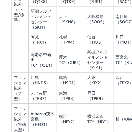
（QTK8）
（QTK9）
（RJE1）
（SAC4
以外
（小
新潟フルフ
型/標
ィルメント
大上
大阪松原
南目垣
準）
センター
（SKN8）
（SOO5）
（SOO7
（SKI1）
阿見
札幌
仙台
川口
（TPX1）
（TPX4）
（TPX5）
（TYO1
高槻フルフ
海老名中新
厚木
ィルメント
西宮北
田
TC*（XJE2）
センター
TC*（X
TC*（XJE1）
（XJK1）
ファッ
川島
鳥栖
大東
印西
ション
（HND3）
（HSG1）
（KIX2）
（TPX2
以外
ふじみ野
東海
戸田
（大
（TPB7）
（TPB8）
（TPB9）
型）
ファッ
ション
Amazon茨木
横浜
横浜金沢
以外
宮島
柏（VJN
（HFY2）
TC*（HIY1）
（特殊
（HFO1）
大型）