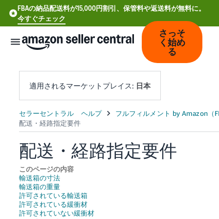
FBAの納品配送料が15,000円割引、保管料や返送料が無料に。
今すぐチェック
さっそ
く始め
る
適用されるマーケットプレイス:
日本
中
文
-
配送・経路指定要件
CN
このページの内容
Deutsch
輸送箱の寸法
- DE
輸送箱の重量
許可されている輸送箱
許可されている緩衝材
Español
許可されていない緩衝材
- ES