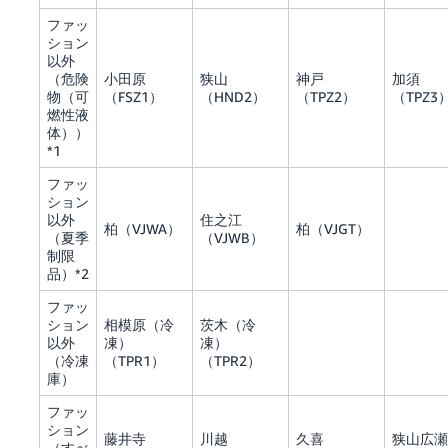
ファッ
ション
以外
（危険
小田原
狭山
神戸
加須
物（可
（FSZ1）
（HND2）
（TPZ2）
（TPZ3
燃性液
体））
*1
ファッ
ション
以外
住之江
柏（VJWA）
柏（VJGT）
（夏季
（VJWB）
制限
品）*2
ファッ
ション
相模原（冷
茨木（冷
以外
凍）
凍）
（冷凍
（TPR1）
（TPR2）
庫）
ファッ
ション
藤井寺
川越
久喜
狭山広瀬
（すべ