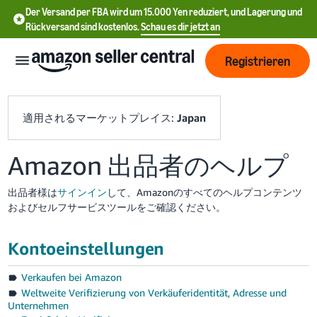
Der Versand per FBA wird um 15.000 Yen reduziert, und Lagerung und
Rückversand sind kostenlos.
Schau es dir jetzt an
Registrieren
適用されるマーケットプレイス:
Japan
Amazon 出品者のヘルプ
中
出品者様は
サインイン
して、Amazonのすべてのヘルプコンテンツ
文
およびセルフサービスツールをご確認ください。
-
CN
Kontoeinstellungen
Deutsch
Verkaufen bei Amazon
- DE
Weltweite Verifizierung von Verkäuferidentität, Adresse und
Unternehmen
Español