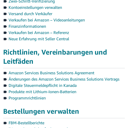
Zwei-Schritt-Verifizierung
- ES
Kontoeinstellungen verwalten
Versand durch Verkäufer
Français
Verkaufen bei Amazon – Videoanleitungen
- FR
Finanzinformationen
Verkaufen bei Amazon – Referenz
Italiano
Neue Erfahrung mit Seller Central
- IT
Richtlinien, Vereinbarungen und
한
Deutsch
Leitfäden
국
어
Amazon Services Business Solutions Agreement
Anmelden
-
Änderungen des Amazon Services Business Solutions Vertrags
KR
Digitale Steuermeldepflicht in Kanada
Produkte mit Lithium-Ionen-Batterien
日
Programmrichtlinien
Registrieren
本
Bestellungen verwalten
語
-
FBM-Bestellberichte
JP