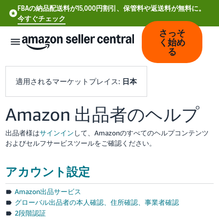
FBAの納品配送料が15,000円割引、保管料や返送料が無料に。
今すぐチェック
さっそ
く始め
る
適用されるマーケットプレイス:
日本
Amazon 出品者のヘルプ
中
文
出品者様は
サインイン
して、Amazonのすべてのヘルプコンテンツ
-
およびセルフサービスツールをご確認ください。
CN
アカウント設定
Deutsch
- DE
Amazon出品サービス
グローバル出品者の本人確認、住所確認、事業者確認
Español
2段階認証
- ES