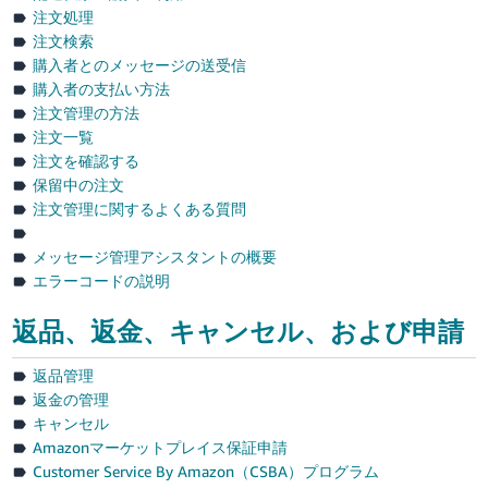
く
注文処理
English
始
注文検索
- JP
め
る
購入者とのメッセージの送受信
購入者の支払い方法
注文管理の方法
注文一覧
注文を確認する
保留中の注文
注文管理に関するよくある質問
メッセージ管理アシスタントの概要
エラーコードの説明
返品、返金、キャンセル、および申請
返品管理
返金の管理
キャンセル
Amazonマーケットプレイス保証申請
Customer Service By Amazon（CSBA）プログラム