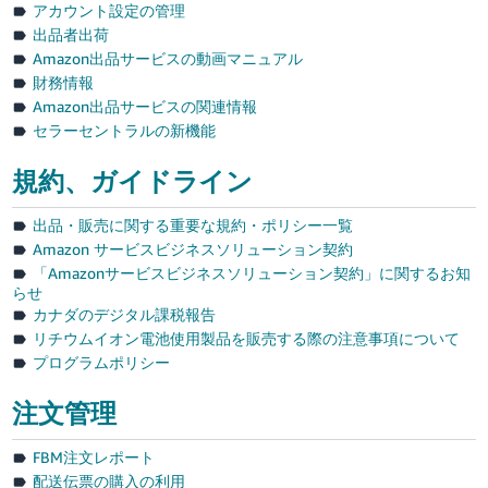
アカウント設定の管理
出品者出荷
Français
Amazon出品サービスの動画マニュアル
- FR
財務情報
Amazon出品サービスの関連情報
Italiano
セラーセントラルの新機能
- IT
規約、ガイドライン
한
日
국
出品・販売に関する重要な規約・ポリシー一覧
本
語
어
Amazon サービスビジネスソリューション契約
「Amazonサービスビジネスソリューション契約」に関するお知
-
らせ
KR
ロ
カナダのデジタル課税報告
グ
リチウムイオン電池使用製品を販売する際の注意事項について
イ
日
プログラムポリシー
ン
本
語
注文管理
-
さ
FBM注文レポート
JP
っ
配送伝票の購入の利用
そ