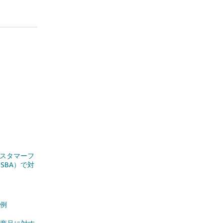
るカスタマーフ
（CSBA）で対
の例