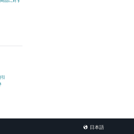
含む商品に対す
割引
き
日本語