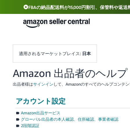
FBAの納品配送料が15,000円割引、保管料や返
Deutsch - DE
Español - ES
中文 - CN
適用されるマーケットプレイス:
日本
Amazon 出品者のヘルプ
出品者様は
サインイン
して、Amazonのすべてのヘルプコン
アカウント設定
Amazon出品サービス
グローバル出品者の本人確認、住所確認、事業者確認
2段階認証