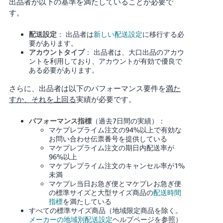
出品者が以下の基準を満たしていることが必要で
す。
Français
- FR
配送設定
： 出品者は
新しい配送設定
に移行する必
要があります。
Italiano
アカウントタイプ
： 出品者は、大口出品のアカウ
ントを利用しており、アカウントが有効で優良で
- IT
ある必要があります。
한
さらに、出品者は以下のパフォーマンス要件を
満た
日
국
すか、それを上回る
実績が必要です。
本
語
어
パフォーマンス指標
（過去7日間の実績）：
-
マケプレプライム注文の94%以上で有効な
KR
お問い合わせ伝票番号を提供している
ロ
マケプレプライム注文の期日内配送率が
グ
96%以上
イ
日
マケプレプライム注文のキャンセル率が1%
ン
本
未満
マケプレ当日お急ぎ便とマケプレお急ぎ便
語
の標準サイズと大型サイズ商品の
配送時間
-
指標
を満たしている
さ
JP
すべての標準サイズ商品（地域限定商品を除く。
っ
メーカーの地域別配送設定
ヘルプページを参照）
そ