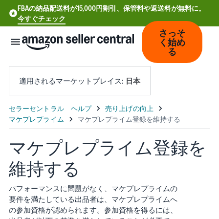
FBAの納品配送料が15,000円割引、保管料や返送料が無料に。
今すぐチェック
さっそ
く始め
る
適用されるマーケットプレイス:
日本
中
文
-
マケプレプライム登録を
CN
維持する
Deutsch
- DE
パフォーマンスに問題がなく、マケプレプライムの
要件を満たしている出品者は、マケプレプライムへ
Español
の参加資格が認められます。参加資格を得るには、
- ES