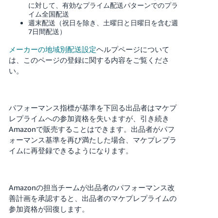
に対して、有効なプライム配送パターンでのプラ
く
English
始
イム全国配送
- JP
め
週末配送（祝日を除き、土曜日と日曜日を含む週
る
7日間配送）
メーカーの地域別配送設定
ヘルプページについて
は、このページの登録に関する内容をご覧くださ
い。
パフォーマンス指標が基準を下回る出品者はマケプ
レプライムへの参加資格を失いますが、引き続き
Amazonで販売することはできます。出品者がパフ
ォーマンス基準を再び満たした場合、マケプレプラ
イムに再登録できるようになります。
Amazonの担当チームが出品者のパフォーマンス改
善計画を承認すると、出品者のマケプレプライムの
参加資格が回復します。