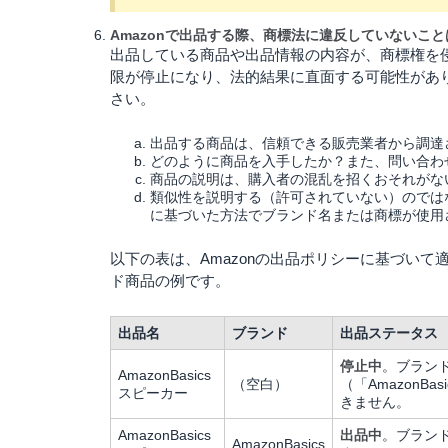
Amazonで出品する際、商標法に違反していないこ
出品している商品や出品情報の内容が、商標権を
限が停止になり、法的結果に直面する可能性があり
さい。
出品する商品は、信頼できる販売業者から調達
どのように商品を入手したか？また、問い合わ
商品の説明は、購入者の混乱を招くおそれがな
類似性を説明する（許可されていない）のでは
に基づいた方法でブランド名または商標が使用
以下の表は、Amazonの出品ポリシーに基づい
ド商品の例です。
出品名
ブランド
出品ステータス
停止中
。ブラン
AmazonBasics
（空白）
（「AmazonB
スピーカー
きません。
AmazonBasics
出品中
。ブラン
AmazonBasics