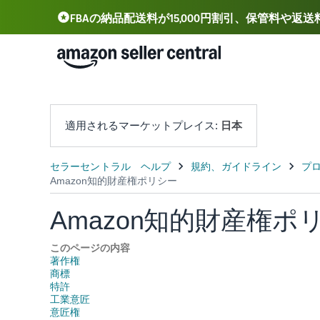
FBAの納品配送料が15,000円割引、保管料や返
Deutsch - DE
Español - ES
中文 - CN
適用されるマーケットプレイス:
日本
Amazon知的財産権ポ
このページの内容
著作権
商標
特許
工業意匠
意匠権