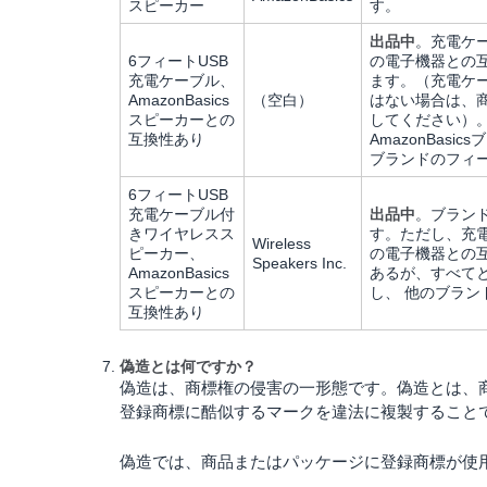
スピーカー
す。
出品中
。充電ケー
6フィートUSB
の電子機器との
充電ケーブル、
ます。（充電ケ
AmazonBasics
（空白）
はない場合は、
スピーカーとの
してください）
互換性あり
AmazonBa
ブランドのフィ
6フィートUSB
充電ケーブル付
出品中
。ブラン
きワイヤレスス
す。ただし、充電
Wireless
ピーカー、
の電子機器との
Speakers Inc.
AmazonBasics
あるが、すべて
スピーカーとの
し、
他のブラン
互換性あり
偽造とは何ですか？
偽造は、商標権の侵害の一形態です。偽造とは、
登録商標に酷似するマークを違法に複製すること
偽造では、商品またはパッケージに登録商標が使