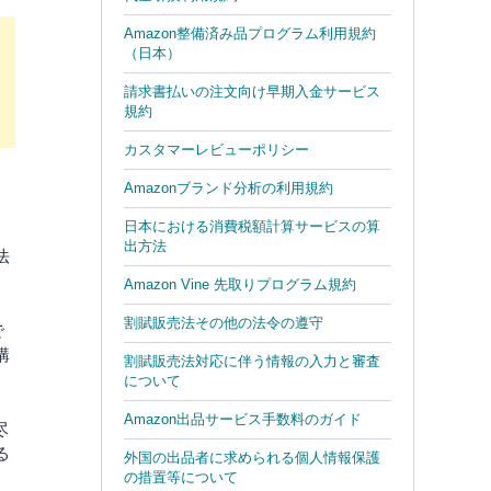
Amazon整備済み品プログラム利用規約
（日本）
請求書払いの注文向け早期入金サービス
規約
カスタマーレビューポリシー
Amazonブランド分析の利用規約
日本における消費税額計算サービスの算
出方法
法
Amazon Vine 先取りプログラム規約
割賦販売法その他の法令の遵守
で
購
割賦販売法対応に伴う情報の入力と審査
について
Amazon出品サービス手数料のガイド
尽
る
外国の出品者に求められる個人情報保護
の措置等について