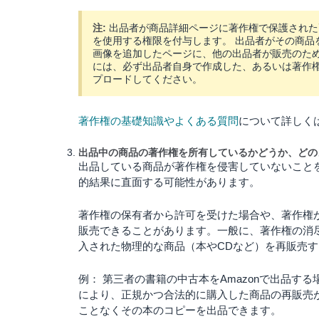
注:
出品者が商品詳細ページに著作権で保護された
を使用する権限を付与します。
出品者がその商品
画像を追加したページに、他の出品者が販売のた
には、必ず出品者自身で作成した、あるいは著作
プロードしてください。
著作権の基礎知識やよくある質問
について詳しく
出品中の商品の著作権を所有しているかどうか、どの
出品している商品が著作権を侵害していないこと
的結果に直面する可能性があります。
著作権の保有者から許可を受けた場合や、著作権が
販売できることがあります。一般に、著作権の消
入された物理的な商品（本やCDなど）を再販売
例： 第三者の書籍の中古本をAmazonで出品
により、正規かつ合法的に購入した商品の再販売
ことなくその本のコピーを出品できます。