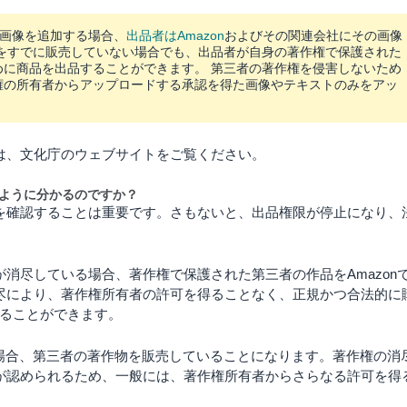
画像を追加する場合、
出品者はAmazon
およびその関連会社にその画像
をすでに販売していない場合でも、出品者が自身の著作権で保護された
めに商品を出品することができます。
第三者の著作権を侵害しないため
権の所有者からアップロードする承認を得た画像やテキストのみをアッ
は、文化庁のウェブサイトをご覧ください。
ように分かるのですか？
を確認することは重要です。さもないと、出品権限が停止になり、
消尽している場合、著作権で保護された第三者の作品をAmazon
尽により、著作権所有者の許可を得ることなく、正規かつ合法的に
することができます。
する場合、第三者の著作物を販売していることになります。著作権の消
が認められるため、一般には、著作権所有者からさらなる許可を得