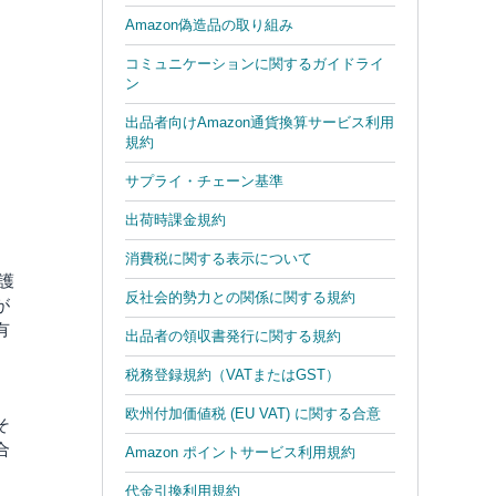
Amazon偽造品の取り組み
コミュニケーションに関するガイドライ
ン
出品者向けAmazon通貨換算サービス利用
規約
サプライ・チェーン基準
出荷時課金規約
消費税に関する表示について
護
反社会的勢力との関係に関する規約
が
有
出品者の領収書発行に関する規約
税務登録規約（VATまたはGST）
欧州付加価値税 (EU VAT) に関する合意
そ
合
Amazon ポイントサービス利用規約
代金引換利用規約