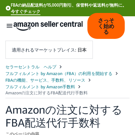
FBAの納品配送料が15,000円割引、保管料や返送料が無料に。
今すぐチェック
さっそ
く始め
る
適用されるマーケットプレイス:
日本
中
文
-
CN
Amazonの注文に対する
Deutsch
- DE
FBA配送代行手数料
Español
- ES
このページの内容