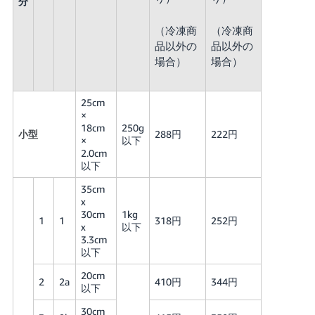
分
（冷凍商
（冷凍商
品以外の
品以外の
場合）
場合）
25cm
×
18cm
250g
小型
288円
222円
×
以下
2.0cm
以下
35cm
x
30cm
1kg
1
1
318円
252円
x
以下
3.3cm
以下
20cm
2
2a
410円
344円
以下
30cm