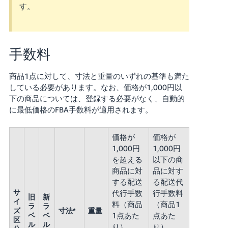
く
す。
English
始
- JP
め
る
手数料
商品1点に対して、寸法と重量のいずれの基準も満た
している必要があります。なお、価格が1,000円以
下の商品については、登録する必要がなく、自動的
に最低価格のFBA手数料が適用されます。
価格が
価格が
1,000円
1,000円
を超える
以下の商
商品に対
品に対す
する配送
る配送代
サ
代行手数
行手数料
旧
新
イ
料（商品
（商品1
ラ
ラ
ズ
寸法*
重量
ベ
ベ
1点あた
点あた
区
ル
ル
り）
り）