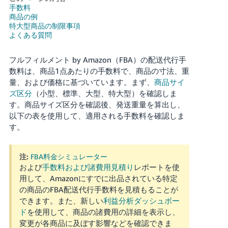
手数料
商品の例
Français
特大型商品の制限事項
- FR
よくある質問
Italiano
フルフィルメント by Amazon（FBA）の配送代行手
- IT
数料は、商品1点あたりの手数料で、商品の寸法、重
量、および価格に基づいています。まず、
商品サイ
한
ズ区分
（小型、標準、大型、特大型）を確認しま
日
국
す。商品サイズ区分を確認後、発送重量を算出し、
本
語
어
以下の表を使用して、適用される手数料を確認しま
す。
-
KR
ロ
グ
注:
FBA料金シミュレーター
イ
日
および
手数料および諸費用見積り
レポートを使
ン
本
用して、Amazonにすでに出品されている特定
の商品のFBA配送代行手数料を見積もることが
語
できます。また、新しい
利益分析ダッシュボー
-
さ
ド
を使用して、商品の諸費用の詳細を表示し、
JP
っ
変更が各商品に及ぼす影響などを確認できま
そ