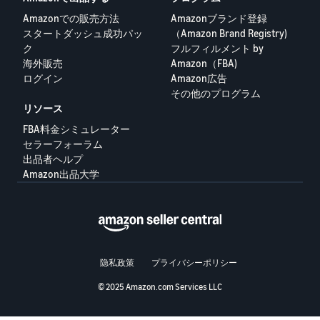
Amazonでの販売方法
Amazonブランド登録
Français
スタートダッシュ成功パッ
（Amazon Brand Registry)
- FR
ク
フルフィルメント by
海外販売
Amazon（FBA)
Italiano
ログイン
Amazon広告
- IT
その他のプログラム
リソース
한
FBA料金シミュレーター
日
국
セラーフォーラム
本
出品者ヘルプ
語
어
Amazon出品大学
-
KR
ロ
グ
イ
日
ン
本
隐私政策
プライバシーポリシー
語
-
© 2025 Amazon.com Services LLC
さ
JP
っ
そ