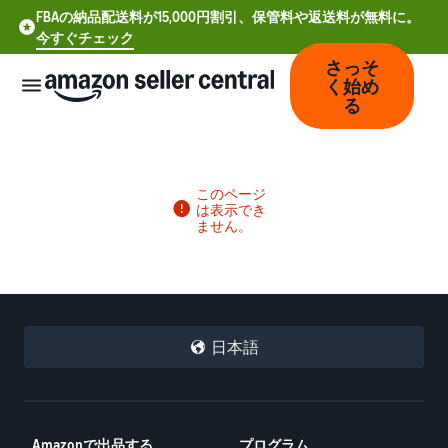
FBAの納品配送料が15,000円割引、保管料や返送料が無料に。
今すぐチェック
さっそ
く始め
る
中
文
-
CN
日本語
Deutsch
- DE
Español
- ES
Amazonで出品する
プログラム