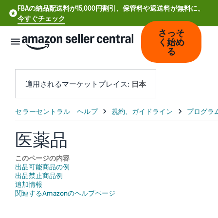
FBAの納品配送料が15,000円割引、保管料や返送料が無料に。
今すぐチェック
さっそ
く始め
る
適用されるマーケットプレイス:
日本
中
文
医薬品
-
CN
このページの内容
出品可能商品の例
Deutsch
出品禁止商品例
- DE
追加情報
関連するAmazonのヘルプページ
Español
- ES