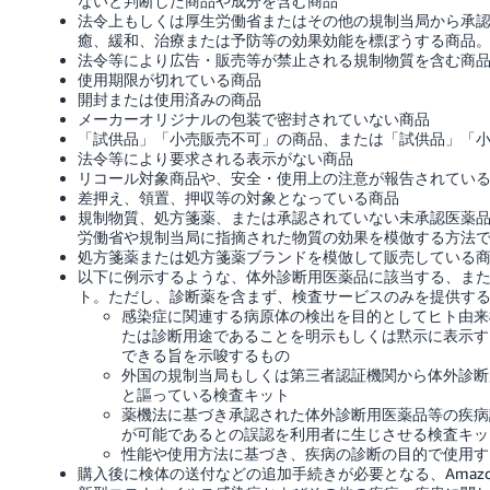
ないと判断した商品や成分を含む商品
法令上もしくは厚生労働省またはその他の規制当局から承
癒、緩和、治療または予防等の効果効能を標ぼうする商品
法令等により広告・販売等が禁止される規制物質を含む商
使用期限が切れている商品
開封または使用済みの商品
メーカーオリジナルの包装で密封されていない商品
「試供品」「小売販売不可」の商品、または「試供品」「
法令等により要求される表示がない商品
リコール対象商品や、安全・使用上の注意が報告されてい
差押え、領置、押収等の対象となっている商品
規制物質、処方箋薬、または承認されていない未承認医薬
労働省や規制当局に指摘された物質の効果を模倣する方法
処方箋薬または処方箋薬ブランドを模倣して販売している
以下に例示するような、体外診断用医薬品に該当する、ま
ト。ただし、診断薬を含まず、検査サービスのみを提供す
感染症に関連する病原体の検出を目的としてヒト由来
たは診断用途であることを明示もしくは黙示に表示す
できる旨を示唆するもの
外国の規制当局もしくは第三者認証機関から体外診断
と謳っている検査キット
薬機法に基づき承認された体外診断用医薬品等の疾病
が可能であるとの誤認を利用者に生じさせる検査キッ
性能や使用方法に基づき、疾病の診断の目的で使用す
購入後に検体の送付などの追加手続きが必要となる、Amaz