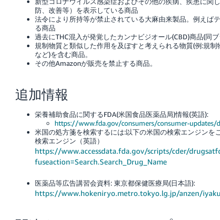
新型コロナウイルス感染症およびその他の疾病、疾患に関
防、改善等）を表示している商品
法令により所持等が禁止されている大麻由来製品。例えばテ
る商品
過去にTHC混入が発覚したカンナビジオール(CBD)商品(同
規制物質と類似した作用を及ぼすと考えられる物質(例:規制
など)を含む商品。
その他Amazonが販売を禁止する商品。
追加情報
栄養補助食品に関するFDA(米国食品医薬品局)情報(英語):
https://www.fda.gov/consumers/consumer-updates/d
米国の処方箋を検索するには:以下の米国の検索エンジンを
検索エンジン（英語）
https://www.accessdata.fda.gov/scripts/cder/drugsatf
fuseaction=Search.Search_Drug_Name
医薬品等広告講習会資料: 東京都保健医療局(日本語):
https://www.hokeniryo.metro.tokyo.lg.jp/anzen/iyak