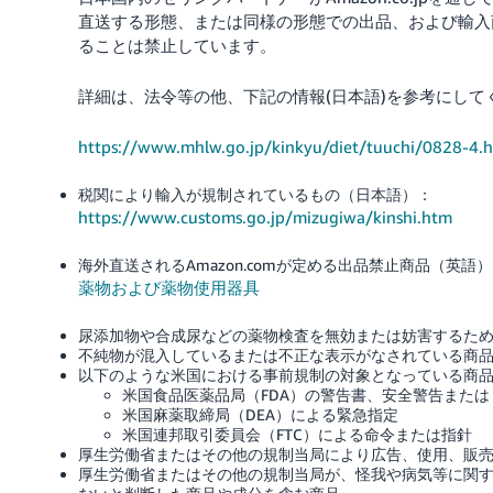
直送する形態、または同様の形態での出品、および輸入
ることは禁止しています。
詳細は、法令等の他、下記の情報(日本語)を参考にして
https://www.mhlw.go.jp/kinkyu/diet/tuuchi/0828-4.
税関により輸入が規制されているもの（日本語）：
https://www.customs.go.jp/mizugiwa/kinshi.htm
海外直送されるAmazon.comが定める出品禁止商品（英語
薬物および薬物使用器具
尿添加物や合成尿などの薬物検査を無効または妨害するた
不純物が混入しているまたは不正な表示がなされている商
以下のような米国における事前規制の対象となっている商
米国食品医薬品局（FDA）の警告書、安全警告または
米国麻薬取締局（DEA）による緊急指定
米国連邦取引委員会（FTC）による命令または指針
厚生労働省またはその他の規制当局により広告、使用、販
厚生労働省またはその他の規制当局が、怪我や病気等に関