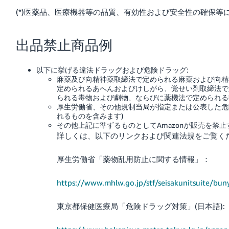
く
English
(*)医薬品、医療機器等の品質、有効性および安全性の確保等に
始
- JP
め
る
出品禁止商品例
以下に挙げる違法ドラッグおよび危険ドラッグ:
麻薬及び向精神薬取締法で定められる麻薬および向精
定められるあへんおよびけしがら、覚せい剤取締法で
られる毒物および劇物、ならびに薬機法で定められる
厚生労働省、その他規制当局が指定または公表した危
れるものを含みます)
その他上記に準ずるものとしてAmazonが販売を禁止
詳しくは、以下のリンクおよび関連法規をご覧く
厚生労働省「薬物乱用防止に関する情報」：
https://www.mhlw.go.jp/stf/seisakunitsuite/b
東京都保健医療局「危険ドラッグ対策」(日本語):