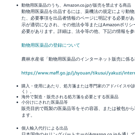
動物用医薬品のうち、Amazon.co.jpが販売を禁止する商品
動物用医薬品を出品するには、薬機法の規定により動物
た、必要事項を出品者情報のページに明記する必要があ
示が適切になされ、その他法令等またはAmazonポリ
必要があります。
詳細は、法令等の他、下記の情報を参
動物用医薬品の登録について
農林水産省「動物用医薬品のインターネット販売に係る
https://www.maff.go.jp/j/syouan/tikusui/yakuzi/inte
購入・使用にあたり、処方箋または専門家のアドバイスや
く）。
海外で製造・販売される処方箋を必要とする医薬品
小分けにされた医薬品等
販売目的で既製の医薬品等をその容器、または被包から
ます。
個人輸入代行による出品
日本国内のセリングパートナーがAmazon.co.jpを