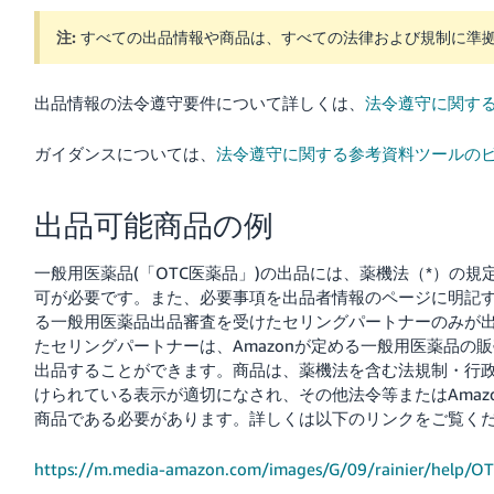
注:
すべての出品情報や商品は、すべての法律および規制に準
Français
- FR
出品情報の法令遵守要件について詳しくは、
法令遵守に関す
Italiano
- IT
ガイダンスについては、
法令遵守に関する参考資料ツールの
한
日
出品可能商品の例
국
本
語
어
一般用医薬品(「OTC医薬品」)の出品には、薬機法（*）の
-
可が必要です。また、必要事項を出品者情報のページに明記する
KR
ロ
る一般用医薬品出品審査を受けたセリングパートナーのみが
グ
たセリングパートナーは、Amazonが定める一般用医薬品の
イ
日
ン
出品することができます。商品は、薬機法を含む法規制・行政
本
けられている表示が適切になされ、その他法令等またはAmaz
語
商品である必要があります。詳しくは以下のリンクをご覧く
-
さ
JP
https://m.media-amazon.com/images/G/09/rainier/help/OT
っ
そ