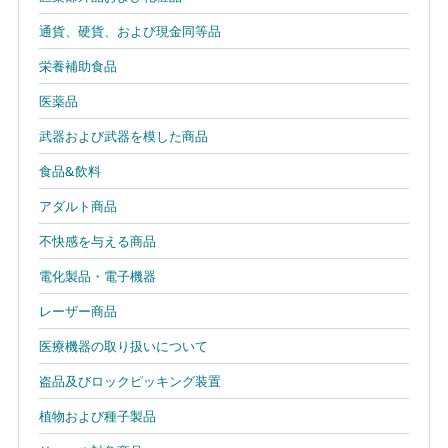
く
English
始
通貨、硬貨、および現金同等品
- JP
め
る
栄養補助食品
医薬品
武器および武器を模した商品
食品&飲料
アダルト商品
不快感を与える商品
電化製品・電子機器
レーザー商品
医療機器の取り扱いについて
盗品及びロックピッキング装置
植物および種子製品