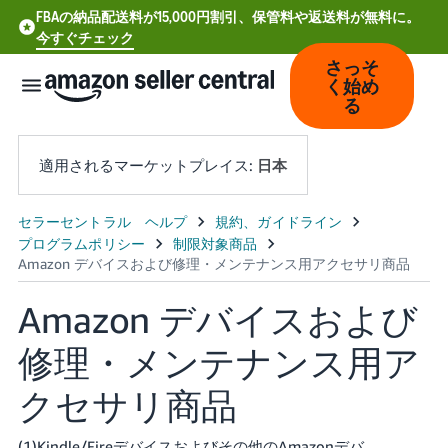
FBAの納品配送料が15,000円割引、保管料や返送料が無料に。
今すぐチェック
さっそ
く始め
る
適用されるマーケットプレイス:
日本
中
文
-
Amazon デバイスおよび
CN
修理・メンテナンス用ア
Deutsch
- DE
クセサリ商品
Español
- ES
(1)Kindle/Fireデバイスおよびその他のAmazonデバ