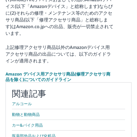
イス(以下「Amazonデバイス」と総称します)ならび
Français
に(2)それらの修理・メンテナンス等のためのアクセ
- FR
サリ商品(以下「修理アクセサリ商品」と総称しま
す)はAmazon.co.jpへの出品、販売が一切禁止されて
Italiano
います。
- IT
上記修理アクセサリ商品以外のAmazonデバイス用
한
アクセサリ商品の出品については、以下のガイドラ
日
インが適用されます。
국
本
語
어
Amazon デバイス用アクセサリ商品(修理アクセサリ商
-
品を除く)についてのガイドライン
KR
ロ
関連記事
グ
イ
日
ン
アルコール
本
語
動物と動物商品
-
カー&バイク用品
さ
JP
っ
そ
医薬部外品および化粧品