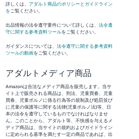
詳しくは、
アダルト商品のポリシーとガイドライン
を
ご覧ください。
Français
- FR
出品情報の法令遵守要件について詳しくは、
法令遵
守に関する参考資料ツール
をご覧ください。
Italiano
- IT
ガイダンスについては、
法令遵守に関する参考資料
ツールの動画
をご覧ください。
한
日
국
本
語
어
アダルトメディア商品
-
KR
Amazonは合法なメディア商品を販売します。当サ
ロ
イト上で販売される商品は、刑法、児童買春、児童
グ
イ
日
買春、児童ポルノに係る行為等の規制及び処罰並び
ン
に児童の保護等に関する法律(児童ポルノ法)等、日
本
本の法令を遵守しているものでなければなりませ
語
ん。このことから、アダルト等、不快感を与えるメ
-
ディア商品は、当サイトの規約およびガイドライン
さ
JP
っ
に定められる基準を満たす一定の商品であれば、出
そ