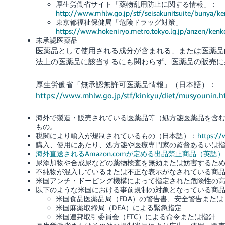
厚生労働省サイト「薬物乱用防止に関する情報」：
く
English
http://www.mhlw.go.jp/stf/seisakunitsuite/bunya/k
始
- JP
め
東京都福祉保健局「危険ドラッグ対策」
る
https://www.hokeniryo.metro.tokyo.lg.jp/anzen/ken
未承認医薬品
医薬品として使用される成分が含まれる、または医薬品
法上の医薬品に該当するにも関わらず、医薬品の販売に
厚生労働省「無承認無許可医薬品情報」（日本語）：
https://www.mhlw.go.jp/stf/kinkyu/diet/musyounin.h
海外で製造・販売されている医薬品等（処方箋医薬品を含
もの。
税関により輸入が規制されているもの（日本語）：
https:/
購入、使用にあたり、処方箋や医療専門家の監督あるいは
海外直送されるAmazon.comが定める出品禁止商品（英語）
尿添加物や合成尿などの薬物検査を無効または妨害するた
不純物が混入しているまたは不正な表示がなされている商
米国アンチ・ドーピング機構によって指定された危険性の
以下のような米国における事前規制の対象となっている商
米国食品医薬品局（FDA）の警告書、安全警告または
米国麻薬取締局（DEA）による緊急指定
米国連邦取引委員会（FTC）による命令または指針