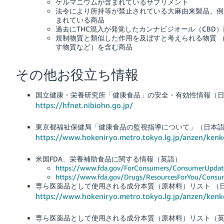
ゲルマニウムが含まれているサプリメント
法令により所持等が禁止されている大麻由来製品。例
まれている商品
過去にTHC混入が発覚したカンナビジオール（CBD
規制物質と類似した作用を及ぼすと考えられる物質 （
す物質など）を含む商品
その他お役立ち情報
国立健康・栄養研究所「健康食品」の安全・有効性情報（
https://hfnet.nibiohn.go.jp/
東京都福祉保健局「健康食品の監視指導について」（日本
https://www.hokeniryo.metro.tokyo.lg.jp/anzen/ken
米国FDA、栄養補助食品に関する情報（英語）
https://www.fda.gov/ForConsumers/ConsumerUpda
https://www.fda.gov/Drugs/ResourcesForYou/Cons
専ら医薬品として使用される成分本質（原材料）リスト （
https://www.hokeniryo.metro.tokyo.lg.jp/anzen/ken
専ら医薬品として使用される成分本質（原材料）リスト（