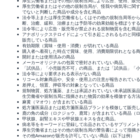
厚生労働省またはその他の規制当局により広告、使用、販
厚生労働省またはその他の規制当局が、怪我や病気等に関
でないと判断した商品や成分を含む商品
法令等上または厚生労働省もしくはその他の規制当局等か
断、治癒、緩和、治療または予防等の効果効能を標ぼうす
法令等により広告・販売等が禁止される規制物質を含む商
アナボリックステロイドによって引き起こされるものと同
販売している商品
有効期限（賞味・使用・消費）が切れている商品
購入者へ着荷した時点で賞味、使用、消費期限切れとなる
開封または使用済みの商品
メーカーオリジナルの包装で密封されていない商品。
「試供品」「小売販売不可」の商品、または「試供品」「
法令等により要求される表示がない商品
リコール対象商品や、安全・使用上の注意が報告されてい
差押え、領置、押収等の対象となっている商品
規制物質、処方箋薬、または承認されていない未承認医薬
生労働省や規制当局に指摘された物質の効果を模倣する方
麻黄（マオウ）が含まれている商品
処方箋医薬品または処方箋医薬品ブランドを模倣して販売
鹿の角の成分（ロクジョウ、鹿茸）が含まれている商品（
甲状腺、副腎エキスや甲状腺エキスを含む商品。
病名等をキーワードに登録して出品されているサプリメン
厚生労働省またはその他の規制当局の警告書によって指摘
その他Amazonが販売を許可していない商品（以下は例）