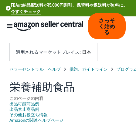
FBAの納品配送料が15,000円割引、保管料や返送料が無料に。
今すぐチェック
さっそ
く始め
る
適用されるマーケットプレイス:
日本
中
文
栄養補助食品
-
CN
このページの内容
出品可能商品例
Deutsch
出品禁止商品例
- DE
その他お役立ち情報
Amazonの関連ヘルプページ
Español
- ES