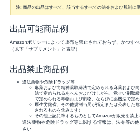
注:
商品の出品はすべて、該当するすべての法令および規制に
Français
- FR
出品可能商品例
Italiano
- IT
Amazonポリシーによって販売を禁止されておらず、かつす
（以下「サプリメント」と表記）
한
日
국
本
出品禁止商品例
語
어
-
違法薬物や危険ドラッグ等
KR
麻薬および向精神薬取締法で定められる麻薬および向
ロ
法で定められるあへんおよびけしがら、覚せい剤取締
グ
で定められる毒物および劇物、ならびに薬機法で定め
イ
日
ン
厚生労働省、その他規制当局が指定または公表した危
本
されるものを含みます）
その他上記に準ずるものとしてAmazonが販売を禁止
語
違法薬物や危険ドラッグ等に関する情報は、法令等の他
-
さ
さい
JP
っ
そ