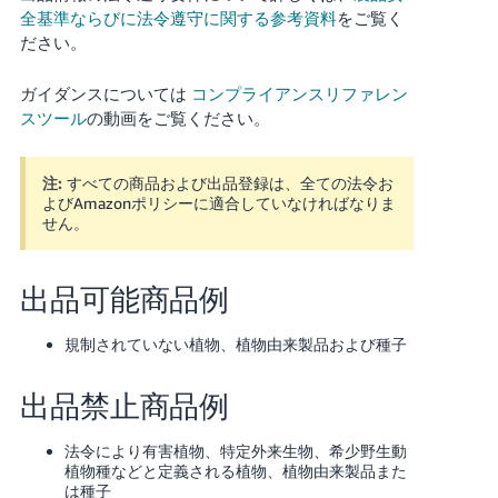
全基準ならびに法令遵守に関する参考資料
をご覧く
ださい。
Français
- FR
ガイダンスについては
コンプライアンスリファレン
Italiano
スツール
の動画をご覧ください。
- IT
注:
すべての商品および出品登録は、全ての法令お
한
よびAmazonポリシーに適合していなければなりま
日
국
せん。
本
語
어
-
出品可能商品例
KR
ロ
グ
規制されていない植物、植物由来製品および種子
イ
日
ン
本
出品禁止商品例
語
-
法令により有害植物、特定外来生物、希少野生動
さ
JP
植物種などと定義される植物、植物由来製品また
っ
は種子
そ