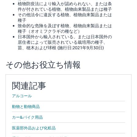
く
植物防疫法により輸入が認められない、または条
English
始
件が付されている植物、植物由来製品または種子
- JP
め
その他法令に違反する植物、植物由来製品または
る
種子
致命的な危険を及ぼす植物、植物由来製品または
種子（オオミフクラギの種など）
日本国外から輸入されている、または日本国外の
居住者によって販売されている栽培用の種子、
苗、穂木および球根 (施行日:2021年9月30日)
その他お役立ち情報
関連記事
アルコール
動物と動物商品
カー&バイク用品
医薬部外品および化粧品