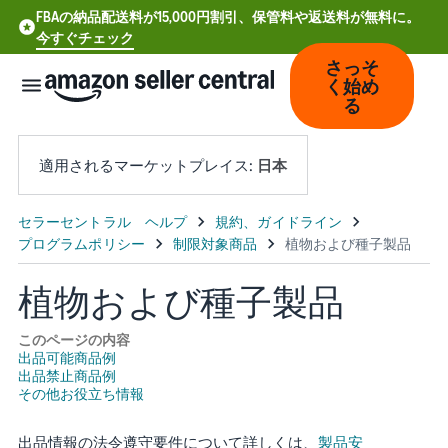
FBAの納品配送料が15,000円割引、保管料や返送料が無料に。
今すぐチェック
さっそ
く始め
る
適用されるマーケットプレイス:
日本
中
文
-
植物および種子製品
CN
このページの内容
Deutsch
出品可能商品例
出品禁止商品例
- DE
その他お役立ち情報
Español
出品情報の法令遵守要件について詳しくは、
製品安
- ES