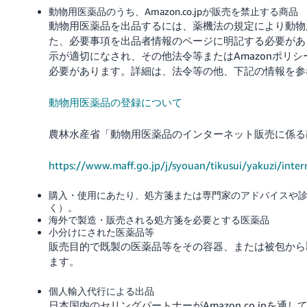
動物用医薬品のうち、Amazon.co.jpが販売を禁止する商品
動物用医薬品を出品するには、薬機法の規定により動物
た、必要事項を出品者情報のページに明記する必要があ
示が適切になされ、その他法令等またはAmazonポリ
必要があります。
詳細は、法令等の他、下記の情報を参
動物用医薬品の登録について
農林水産省「動物用医薬品のインターネット販売に係る
https://www.maff.go.jp/j/syouan/tikusui/yakuzi/inte
購入・使用にあたり、処方箋または専門家のアドバイスや
く）。
海外で製造・販売される処方箋を必要とする医薬品
小分けにされた医薬品等
販売目的で既製の医薬品等をその容器、または被包から
ます。
個人輸入代行による出品
日本国内のセリングパートナーがAmazon.co.jpを