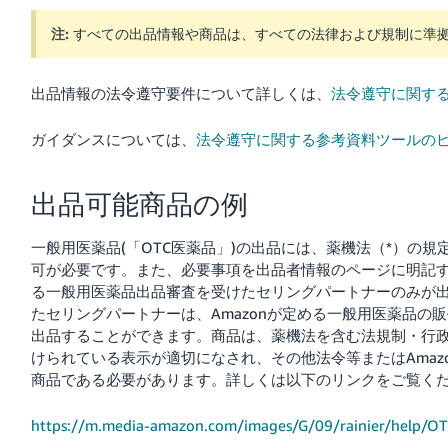
注:
すべての出品情報や商品は、すべての法律および規制に準
Français
- FR
出品情報の法令遵守要件について詳しくは、
法令遵守に関す
Italiano
- IT
ガイダンスについては、
法令遵守に関する参考資料ツールの
한
日
出品可能商品の例
국
本
語
어
一般用医薬品(「OTC医薬品」)の出品には、薬機法（*）の
-
可が必要です。また、必要事項を出品者情報のページに明記する
KR
ロ
る一般用医薬品出品審査を受けたセリングパートナーのみが
グ
たセリングパートナーは、Amazonが定める一般用医薬品の
イ
日
ン
出品することができます。商品は、薬機法を含む法規制・行政
本
けられている表示が適切になされ、その他法令等またはAmaz
語
商品である必要があります。詳しくは以下のリンクをご覧く
-
さ
JP
https://m.media-amazon.com/images/G/09/rainier/help/OT
っ
そ