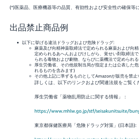
く
English
(*)医薬品、医療機器等の品質、有効性および安全性の確保等に
始
- JP
め
る
出品禁止商品例
以下に挙げる違法ドラッグおよび危険ドラッグ:
麻薬及び向精神薬取締法で定められる麻薬および向精
定められるあへんおよびけしがら、覚せい剤取締法で
られる毒物および劇物、ならびに薬機法で定められる
厚生労働省、その他規制当局が指定または公表した危
れるものを含みます)
その他上記に準ずるものとしてAmazonが販売を禁止
詳しくは、以下のリンクおよび関連法規をご覧く
厚生労働省「薬物乱用防止に関する情報」：
https://www.mhlw.go.jp/stf/seisakunitsuite/b
東京都保健医療局「危険ドラッグ対策」(日本語):