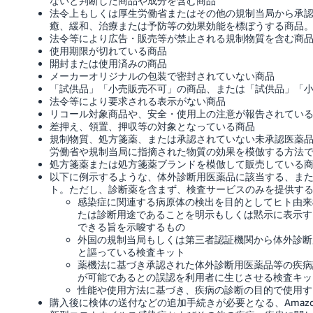
ないと判断した商品や成分を含む商品
法令上もしくは厚生労働省またはその他の規制当局から承
癒、緩和、治療または予防等の効果効能を標ぼうする商品
法令等により広告・販売等が禁止される規制物質を含む商
使用期限が切れている商品
開封または使用済みの商品
メーカーオリジナルの包装で密封されていない商品
「試供品」「小売販売不可」の商品、または「試供品」「
法令等により要求される表示がない商品
リコール対象商品や、安全・使用上の注意が報告されてい
差押え、領置、押収等の対象となっている商品
規制物質、処方箋薬、または承認されていない未承認医薬
労働省や規制当局に指摘された物質の効果を模倣する方法
処方箋薬または処方箋薬ブランドを模倣して販売している
以下に例示するような、体外診断用医薬品に該当する、ま
ト。ただし、診断薬を含まず、検査サービスのみを提供す
感染症に関連する病原体の検出を目的としてヒト由来
たは診断用途であることを明示もしくは黙示に表示す
できる旨を示唆するもの
外国の規制当局もしくは第三者認証機関から体外診断
と謳っている検査キット
薬機法に基づき承認された体外診断用医薬品等の疾病
が可能であるとの誤認を利用者に生じさせる検査キッ
性能や使用方法に基づき、疾病の診断の目的で使用す
購入後に検体の送付などの追加手続きが必要となる、Amaz