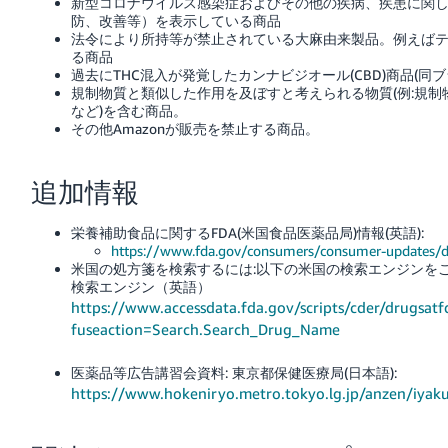
新型コロナウイルス感染症およびその他の疾病、疾患に関
防、改善等）を表示している商品
法令により所持等が禁止されている大麻由来製品。例えばテ
る商品
過去にTHC混入が発覚したカンナビジオール(CBD)商品(同
規制物質と類似した作用を及ぼすと考えられる物質(例:規制
など)を含む商品。
その他Amazonが販売を禁止する商品。
追加情報
栄養補助食品に関するFDA(米国食品医薬品局)情報(英語):
https://www.fda.gov/consumers/consumer-updates/d
米国の処方箋を検索するには:以下の米国の検索エンジンを
検索エンジン（英語）
https://www.accessdata.fda.gov/scripts/cder/drugsatf
fuseaction=Search.Search_Drug_Name
医薬品等広告講習会資料: 東京都保健医療局(日本語):
https://www.hokeniryo.metro.tokyo.lg.jp/anzen/iyak