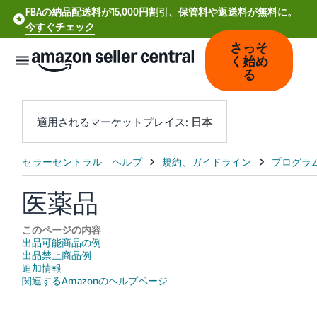
FBAの納品配送料が15,000円割引、保管料や返送料が無料に。
今すぐチェック
さっそ
く始め
る
適用されるマーケットプレイス:
日本
中
文
医薬品
-
CN
このページの内容
出品可能商品の例
Deutsch
出品禁止商品例
- DE
追加情報
関連するAmazonのヘルプページ
Español
- ES