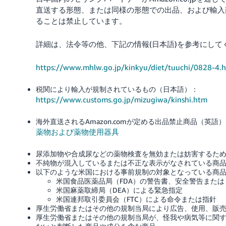
直送する形態、または同様の形態での出品、および輸入
ることは禁止しています。
詳細は、法令等の他、下記の情報(日本語)を参考にして
https://www.mhlw.go.jp/kinkyu/diet/tuuchi/0828-4.
税関により輸入が規制されているもの（日本語）：
https://www.customs.go.jp/mizugiwa/kinshi.htm
海外直送されるAmazon.comが定める出品禁止商品（英語
薬物および薬物使用器具
尿添加物や合成尿などの薬物検査を無効または妨害するた
不純物が混入しているまたは不正な表示がなされている商
以下のような米国における事前規制の対象となっている商
米国食品医薬品局（FDA）の警告書、安全警告または
米国麻薬取締局（DEA）による緊急指定
米国連邦取引委員会（FTC）による命令または指針
厚生労働省またはその他の規制当局により広告、使用、販
厚生労働省またはその他の規制当局が、怪我や病気等に関