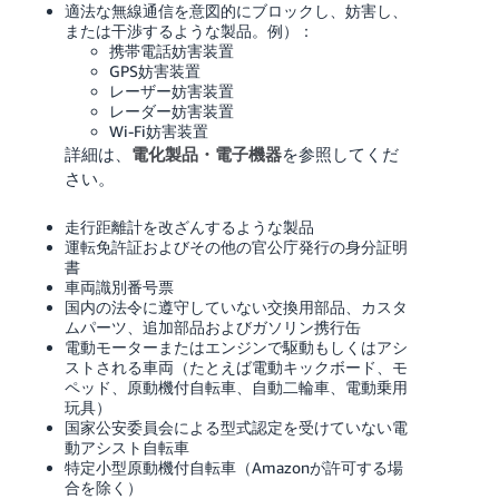
適法な無線通信を意図的にブロックし、妨害し、
または干渉するような製品。例）：
携帯電話妨害装置
GPS妨害装置
レーザー妨害装置
レーダー妨害装置
Wi-Fi妨害装置
詳細は、
電化製品・電子機器
を参照してくだ
さい。
走行距離計を改ざんするような製品
運転免許証およびその他の官公庁発行の身分証明
書
車両識別番号票
国内の法令に遵守していない交換用部品、カスタ
ムパーツ、追加部品およびガソリン携行缶
電動モーターまたはエンジンで駆動もしくはアシ
ストされる車両（たとえば電動キックボード、モ
ペッド、原動機付自転車、自動二輪車、電動乗用
玩具）
国家公安委員会による型式認定を受けていない電
動アシスト自転車
特定小型原動機付自転車（Amazonが許可する場
合を除く）