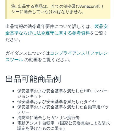
注:
出品する商品は、全ての法令及びAmazonポリ
Français
シーに適合していなければなりません。
- FR
出品情報の法令遵守要件について詳しくは、
製品安
Italiano
全基準ならびに法令遵守に関する参考資料
をご覧く
- IT
ださい。
한
ガイダンスについては
コンプライアンスリファレン
日
국
スツール
の動画をご覧ください。
本
語
어
-
出品可能商品例
KR
ロ
グ
保安基準および安全基準を満たしたHIDコンバー
イ
日
ジョンキット
ン
保安基準および安全基準を満たしたタイヤ
本
保安基準および安全基準を満たした自動車用バッ
語
テリー
消防法に適合したガソリン携行缶
-
さ
電動アシスト自転車 （国家公安委員会による型式
JP
っ
認定を受けたものに限る）
そ