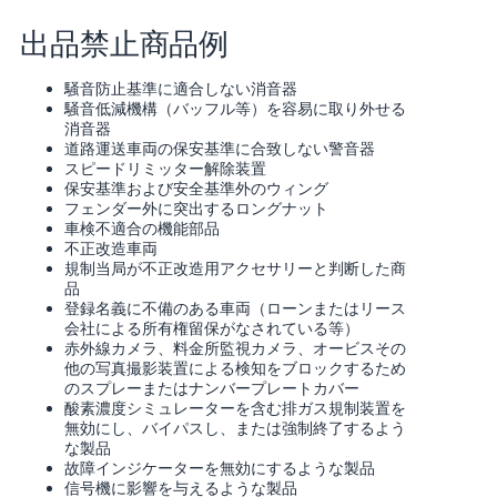
く
English
始
出品禁止商品例
- JP
め
る
騒音防止基準に適合しない消音器
騒音低減機構（バッフル等）を容易に取り外せる
消音器
道路運送車両の保安基準に合致しない警音器
スピードリミッター解除装置
保安基準および安全基準外のウィング
フェンダー外に突出するロングナット
車検不適合の機能部品
不正改造車両
規制当局が不正改造用アクセサリーと判断した商
品
登録名義に不備のある車両（ローンまたはリース
会社による所有権留保がなされている等）
赤外線カメラ、料金所監視カメラ、オービスその
他の写真撮影装置による検知をブロックするため
のスプレーまたはナンバープレートカバー
酸素濃度シミュレーターを含む排ガス規制装置を
無効にし、バイパスし、または強制終了するよう
な製品
故障インジケーターを無効にするような製品
信号機に影響を与えるような製品