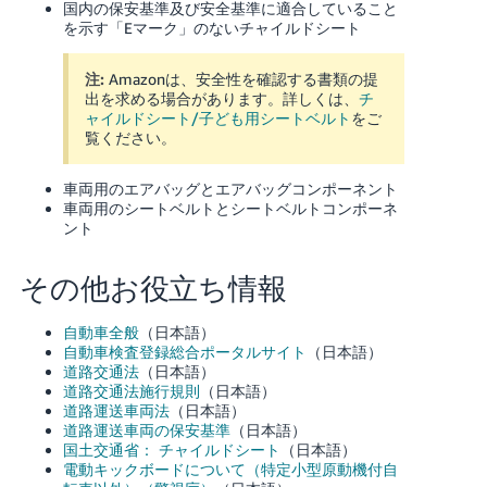
国内の保安基準及び安全基準に適合していること
を示す「Eマーク」のないチャイルドシート
注:
Amazonは、安全性を確認する書類の提
出を求める場合があります。詳しくは、
チ
ャイルドシート/子ども用シートベルト
をご
覧ください。
車両用のエアバッグとエアバッグコンポーネント
車両用のシートベルトとシートベルトコンポーネ
ント
その他お役立ち情報
自動車全般
（日本語）
自動車検査登録総合ポータルサイト
（日本語）
道路交通法
（日本語）
道路交通法施行規則
（日本語）
道路運送車両法
（日本語）
道路運送車両の保安基準
（日本語）
国土交通省： チャイルドシート
（日本語）
電動キックボードについて（特定小型原動機付自