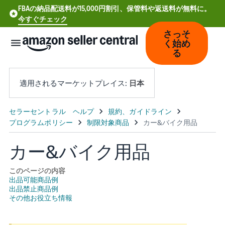
FBAの納品配送料が15,000円割引、保管料や返送料が無料に。
今すぐチェック
さっそ
く始め
る
適用されるマーケットプレイス:
日本
中
文
-
カー&バイク用品
CN
このページの内容
Deutsch
出品可能商品例
出品禁止商品例
- DE
その他お役立ち情報
Español
- ES