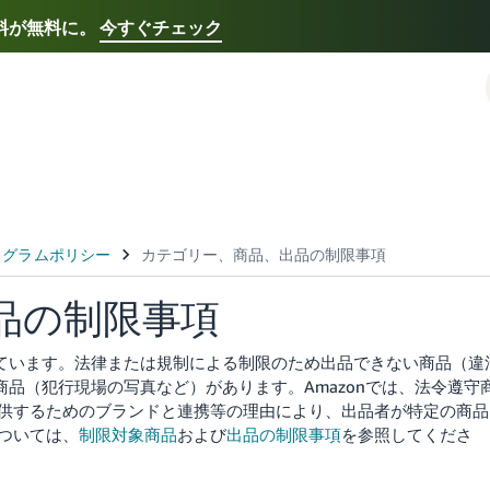
送料が無料に。
今すぐチェック
Select your preferred language
Français - FR
Italiano - IT
한국어 - KR
日本語 -
品の制限事項
れています。法律または規制による制限のため出品できない商品（違
い商品（犯行現場の写真など）があります。
Amazonでは、法令遵守
供するためのブランドと連携等の理由により、出品者が特定の商品
ついては、
制限対象商品
および
出品の制限事項
を参照してくださ