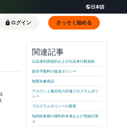
日本語
English - JP
ログイン
さっそく始める
 JP
関連記事
出品者利用規約および出品者行動規範
販売手数料の返金ポリシー
制限対象商品
アカウント健全性の評価プログラムポリ
法
シー
商
プログラムポリシーの変更
知的財産権の権利所有者および登録代理
人