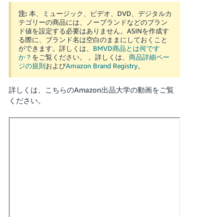
注:
本、ミュージック、ビデオ、DVD、デジタルカ
テゴリーの商品には、ノーブランドなどのブラン
ド値を設定する必要はありません。ASINを作成す
る際に、ブランド名は空白のままにしておくこと
ができます。
詳しくは、
BMVD商品とは何です
か？
をご覧ください。
。
詳しくは、
商品詳細ペー
ジの規則
および
Amazon Brand Registry
。
詳しくは、こちらのAmazon出品大学の動画をご覧
ください。