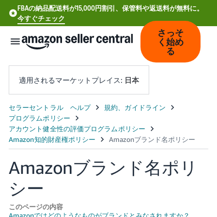
FBAの納品配送料が15,000円割引、保管料や返送料が無料に。
今すぐチェック
さっそ
く始め
る
適用されるマーケットプレイス:
日本
中
文
-
CN
Amazonブランド名ポリ
Deutsch
シー
- DE
Español
このページの内容
- ES
Amazonではどのようなものがブランドとみなされますか？