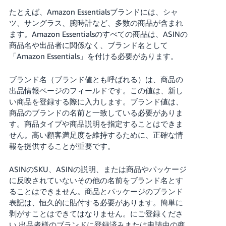
く
English
たとえば、Amazon Essentialsブランドには、シャ
始
- JP
め
ツ、サングラス、腕時計など、多数の商品が含まれ
る
ます。Amazon Essentialsのすべての商品は、ASINの
商品名や出品者に関係なく、ブランド名として
「Amazon Essentials」を付ける必要があります。
ブランド名（ブランド値とも呼ばれる）は、商品の
出品情報ページのフィールドです。この値は、新し
い商品を登録する際に入力します。ブランド値は、
商品のブランドの名前と一致している必要がありま
す。商品タイプや商品説明を指定することはできま
せん。高い顧客満足度を維持するために、正確な情
報を提供することが重要です。
ASINのSKU、ASINの説明、または商品やパッケージ
に反映されていないその他の名前をブランド名とす
ることはできません。商品とパッケージのブランド
表記は、恒久的に貼付する必要があります。簡単に
剥がすことはできてはなりません。にご登録くださ
い
出品者様のブランドに登録済みまたは申請中の商