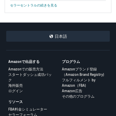
セラーセントラルの続きを見る
日本語
Amazonで出品する
プログラム
Amazonでの販売方法
Amazonブランド登録
スタートダッシュ成功パッ
（Amazon Brand Registry)
ク
フルフィルメント by
海外販売
Amazon（FBA)
ログイン
Amazon広告
その他のプログラム
リソース
FBA料金シミュレーター
セラーフォーラム