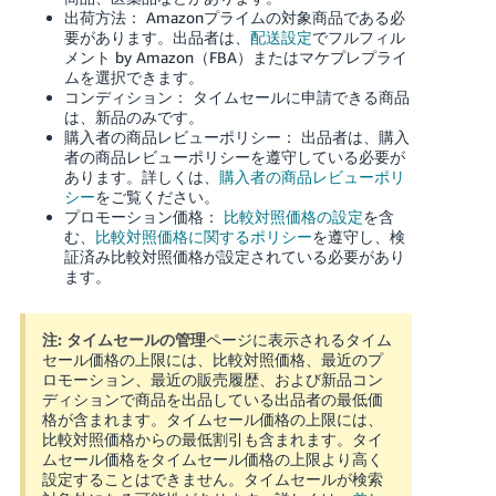
出荷方法： Amazonプライムの対象商品である必
要があります。出品者は、
配送設定
でフルフィル
メント by Amazon（FBA）またはマケプレプライ
ムを選択できます。
コンディション： タイムセールに申請できる商品
は、新品のみです。
購入者の商品レビューポリシー： 出品者は、購入
者の商品レビューポリシーを遵守している必要が
あります。
詳しくは、
購入者の商品レビューポリ
シー
をご覧ください。
プロモーション価格：
比較対照価格の設定
を含
む、
比較対照価格に関するポリシー
を遵守し、検
証済み比較対照価格が設定されている必要があり
ます。
注:
タイムセールの管理
ページに表示されるタイム
セール価格の上限には、比較対照価格、最近のプ
ロモーション、最近の販売履歴、および新品コン
ディションで商品を出品している出品者の最低価
格が含まれます。タイムセール価格の上限には、
比較対照価格からの最低割引も含まれます。タイ
ムセール価格をタイムセール価格の上限より高く
設定することはできません。タイムセールが検索