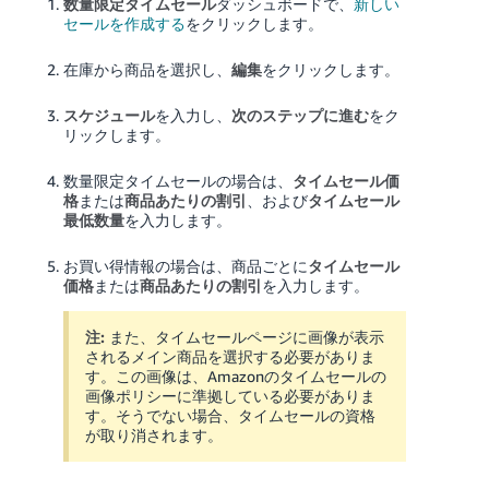
数量限定タイムセール
ダッシュボードで、
新しい
く
English
セールを作成する
をクリックします。
始
- JP
め
る
在庫から商品を選択し、
編集
をクリックします。
スケジュール
を入力し、
次のステップに進む
をク
リックします。
数量限定タイムセールの場合は、
タイムセール価
格
または
商品あたりの割引
、および
タイムセール
最低数量
を入力します。
お買い得情報の場合は、商品ごとに
タイムセール
価格
または
商品あたりの割引
を入力します。
注:
また、タイムセールページに画像が表示
されるメイン商品を選択する必要がありま
す。この画像は、Amazonのタイムセールの
画像ポリシーに準拠している必要がありま
す。そうでない場合、タイムセールの資格
が取り消されます。