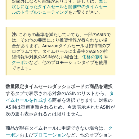
対象外になる可能性があります。詳しくは、
差し
戻しになったタイムセールと開催中のタイムセー
ルのトラブルシューティング
をご覧ください。
注:
これらの基準を満たしていても、一部のASINで
は、その他の要因により推奨情報が得られない場
合があります。Amazonタイムセールは招待制のプ
ログラムです。タイムセールに出品中のASINの推
奨情報や対象のASINがない場合は、
価格の割引
や
クーポン
など、他のプロモーションタイプを使用
できます。
数量限定タイムセールダッシュボード
の
商品を選択
する
タブで表示される対象のASINのリストから、
タ
イムセールを作成する
商品を選択できます。対象の
ASINは毎週更新されるため、今週表示されたASINが
次の週も表示されるとは限りません。
商品が現在タイムセールに申請できない場合は、
ク
ーポン
および
プロモーション
など、他のオプション