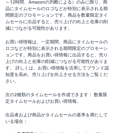
～12時間、Amazonの判断による）のみに限り、商
品にタイムセールのロゴなどが特別に表示される期
Français
間限定のプロモーションです。商品を数量限定タイ
- FR
ムセールに出品すると、売り上げの向上と在庫の削
減につながる可能性があります。
Italiano
- IT
お買い得情報は、一定期間、商品にタイムセールの
ロゴなどが特別に表示される期間限定のプロモーシ
한
ョンです。
商品をお買い得情報に出品すると、売り
日
국
上げの向上と在庫の削減につながる可能性がありま
本
語
어
す。
詳しくは、お買い得情報を活用してブランド認
知度を高め、売り上げを向上させる方法をご覧くだ
-
さい。
KR
ロ
グ
イ
次の2種類のタイムセールを作成できます： 数量限
日
ン
定タイムセールおよびお買い得情報。
本
語
出品者および商品がタイムセールの基準を満たして
-
いる場合：
さ
JP
っ
そ