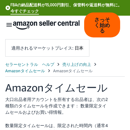
FBAの納品配送料が15,000円割引、保管料や返送料が無料に。
今すぐチェック
さっそ
く始め
る
適用されるマーケットプレイス:
日本
中
文
-
Amazonタイムセール
CN
大口出品者用
アカウントを所有する出品者は、次の2
Deutsch
種類のタイムセールを作成できます： 数量限定タイ
- DE
ムセールおよびお買い得情報。
Español
数量限定タイムセールは、限定された時間内（通常4
- ES