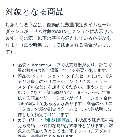
対象となる商品
対象となる商品は、自動的に
数量限定タイムセール
ダッシュボード
の
対象のASIN
セクションに表示され
ます。その際、以下の基準を満たしている必要があ
ります（国や時期によって変更される場合がありま
す）。
品質： Amazonストアで販売履歴があり、評価で
星の数を3つ以上獲得している必要があります。
商品のバリエーション： タイムセールには、でき
るだけ多くのバリエーション（サイズ、カラー、
スタイルなど）を加えてください。服やシューズ
&バッグなど一部の商品では、タイムセールで提
供する商品バリエーションがバリエーション全体
の
65
%以上である必要があります。商品のバリエ
ーションの最小割合はタイムセールの作成時に要
件として指定されています。
カテゴリー：
制限対象商品
、不快感や嫌悪感を与
える商品、不適切な商品は対象外となります。
対
象外の商品の例としては、電子タバコ、アダルト
商品、医薬品などがあります。