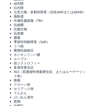
緑内障
白内障
注意欠陥・多動性障害（別名ADDまたはADHD）
脳振盪
外傷性脳損傷（TBI）
抗細菌
抗微生物
抗真菌
腫瘍
季節性情動障害（SAD）
うつ病
嚢胞性線維症
ホジキンリンパ腫
ループス
筋ジストロフィー
多発性硬化症
ALS（筋萎縮性側索硬化症、またはルーゲーリッ
ク病）
痛風
クローン病
セリアック病
てんかん
けいれん発作
肥満
自閉症