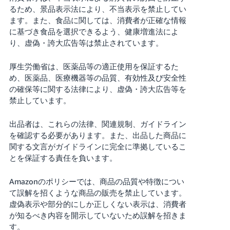
く
English
るため、景品表示法により、不当表示を禁止してい
始
ます。また、食品に関しては、消費者が正確な情報
- JP
め
る
に基づき食品を選択できるよう、健康増進法によ
り、虚偽・誇大広告等は禁止されています。
厚生労働省は、医薬品等の適正使用を保証するた
め、医薬品、医療機器等の品質、有効性及び安全性
の確保等に関する法律により、虚偽・誇大広告等を
禁止しています。
出品者は、これらの法律、関連規制、ガイドライン
を確認する必要があります。また、出品した商品に
関する文言がガイドラインに完全に準拠しているこ
とを保証する責任を負います。
Amazonのポリシーでは、商品の品質や特徴につい
て誤解を招くような商品の販売を禁止しています。
虚偽表示や部分的にしか正しくない表示は、消費者
が知るべき内容を開示していないため誤解を招きま
す。