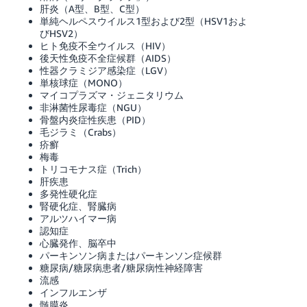
肝炎（A型、B型、C型）
単純ヘルペスウイルス1型および2型（HSV1およ
びHSV2）
ヒト免疫不全ウイルス（HIV）
後天性免疫不全症候群（AIDS）
性器クラミジア感染症（LGV）
単核球症（MONO）
マイコプラズマ・ジェニタリウム
非淋菌性尿毒症（NGU）
骨盤内炎症性疾患（PID）
毛ジラミ（Crabs）
疥癬
梅毒
トリコモナス症（Trich）
肝疾患
多発性硬化症
腎硬化症、腎臓病
アルツハイマー病
認知症
心臓発作、脳卒中
パーキンソン病またはパーキンソン症候群
糖尿病/糖尿病患者/糖尿病性神経障害
流感
インフルエンザ
髄膜炎