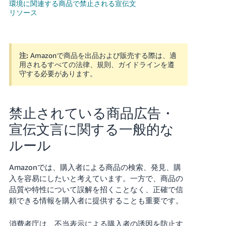
環境に関連する商品で禁止される宣伝文
リソース
Français
- FR
Italiano
注:
Amazonで商品を出品および販売する際は、適
- IT
用されるすべての法律、規則、ガイドラインを遵
守する必要があります。
한
日
국
本
禁止されている商品広告・
語
어
宣伝文言に関する一般的な
-
KR
ルール
ロ
グ
イ
日
Amazonでは、購入者による商品の検索、発見、購
ン
本
入を容易にしたいと考えています。一方で、商品の
語
品質や特性について誤解を招くことなく、正確で信
頼できる情報を購入者に提供することも重要です。
-
さ
JP
っ
消費者庁は、不当表示による購入者の誘因を防止す
そ