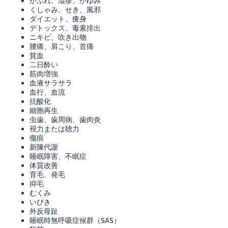
かぶれ、湿疹、かゆみ
くしゃみ、せき、風邪
ダイエット、痩身
デトックス、毒素排出
ニキビ、吹き出物
腰痛、肩こり、首痛
貧血
二日酔い
筋肉増強
血液サラサラ
血行、血流
抗酸化
細胞再生
虫歯、歯周病、歯肉炎
視力または聴力
傷痕
新陳代謝
睡眠障害、不眠症
体質改善
育毛、発毛
抑毛
むくみ
いびき
外反母趾
睡眠時無呼吸症候群（SAS）