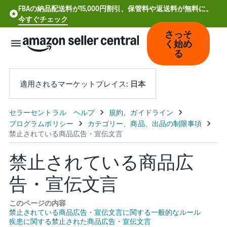
FBAの納品配送料が15,000円割引、保管料や返送料が無料に。
今すぐチェック
さっそ
く始め
る
適用されるマーケットプレイス:
日本
中
文
-
禁止されている商品広
CN
告・宣伝文言
Deutsch
- DE
このページの内容
禁止されている商品広告・宣伝文言に関する一般的なルール
Español
疾患に関する禁止された商品広告・宣伝文言
- ES