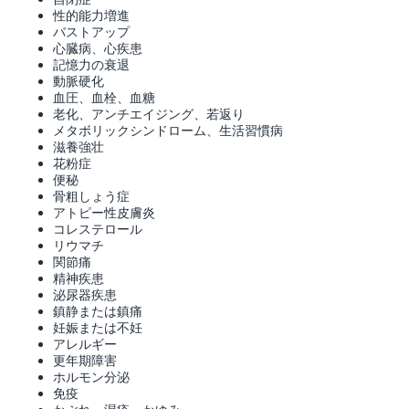
性的能力増進
バストアップ
心臓病、心疾患
記憶力の衰退
動脈硬化
血圧、血栓、血糖
老化、アンチエイジング、若返り
メタボリックシンドローム、生活習慣病
滋養強壮
花粉症
便秘
骨粗しょう症
アトピー性皮膚炎
コレステロール
リウマチ
関節痛
精神疾患
泌尿器疾患
鎮静または鎮痛
妊娠または不妊
アレルギー
更年期障害
ホルモン分泌
免疫