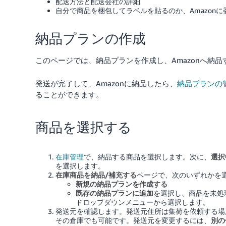
配送方法と配送会社の詳細
自分で商品を梱包してラベルを貼るのか、Amazonに
納品プランの作成
このページでは、納品プランを作成し、Amazonへ納
発送が完了して、Amazonに納品したら、
納品プランの
ることができます。
商品を選択する
在庫管理
で、納品する商品を選択します。
次に、
選択
を選択します。
在庫商品を納品/補充する
ページで、次のいずれかを
新規の納品プランを作成する
既存の納品プランに追加
を選択し、商品を未処
ドロップダウンメニューから選択します。
発送元を確認します。発送元住所は集荷を依頼する場
その倉庫でも可能です。発送元を変更するには、
別の