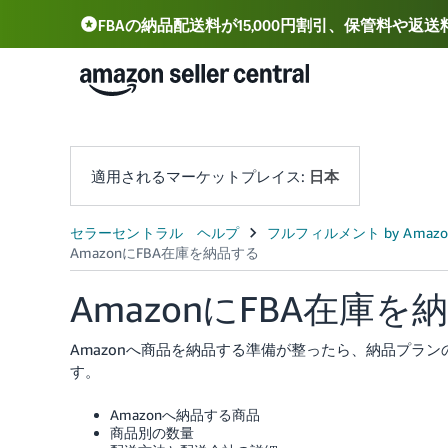
FBAの納品配送料が15,000円割引、保管料や返
Deutsch - DE
Español - ES
中文 - CN
適用されるマーケットプレイス:
日本
AmazonにFBA在庫を
Amazonへ商品を納品する準備が整ったら、納品プラ
す。
Amazonへ納品する商品
商品別の数量