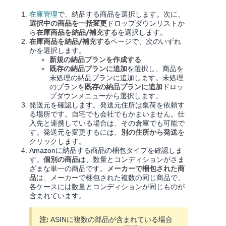
く
English
始
在庫管理
で、納品する商品を選択します。
次に、
- JP
め
選択中の商品を一括変更
ドロップダウンリストか
る
在庫商品を納品/補充する
ら
を選択します。
在庫商品を納品/補充する
ページで、次のいずれ
かを選択します。
新規の納品プランを作成する
既存の納品プランに追加
を選択し、商品を
未処理の納品プランに追加します。未処理
既存の納品プランに追加
のプランを
ドロッ
プダウンメニューから選択します。
発送元を確認します。発送元住所は集荷を依頼す
る場所です。自宅でも会社でもかまいません。仕
入先と連携している場合は、その倉庫でも可能で
別の住所から発送
す。発送元を変更するには、
を
クリックします。
Amazonに納品する商品の梱包タイプを確認しま
個別の商品
す。
は、数量とコンディションがさま
メーカーで梱包された商
ざまな単一の商品です。
品
は、メーカーで梱包された複数の同じ商品で、
各ケースには数量とコンディションが同じものが
含まれています。
注:
ASINに複数の部品が含まれている場合