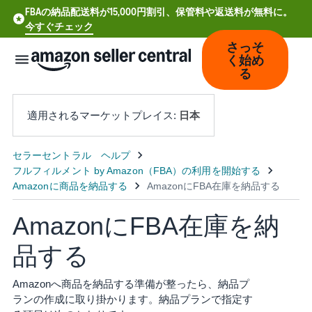
FBAの納品配送料が15,000円割引、保管料や返送料が無料に。
今すぐチェック
さっそ
く始め
る
日本
適用されるマーケットプレイス:
中
文
-
CN
AmazonにFBA在庫を納
Deutsch
品する
- DE
Amazonへ商品を納品する準備が整ったら、納品プ
Español
ランの作成に取り掛かります。納品プランで指定す
- ES