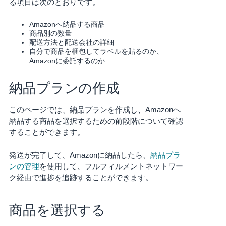
る項目は次のとおりです。
Français
Amazonへ納品する商品
- FR
商品別の数量
配送方法と配送会社の詳細
自分で商品を梱包してラベルを貼るのか、
Italiano
Amazonに委託するのか
- IT
納品プランの作成
한
日
국
本
このページでは、納品プランを作成し、Amazonへ
語
어
納品する商品を選択するための前段階について確認
-
することができます。
KR
ロ
グ
発送が完了して、Amazonに納品したら、
納品プラ
イ
日
ンの管理
を使用して、フルフィルメントネットワー
ン
本
ク経由で進捗を追跡することができます。
語
-
商品を選択する
さ
JP
っ
そ