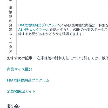
危
険
物
の
分
FBA危険物納品プログラム
でのみ販売可能な商品は、特別
類
ASINチェックツール
を使用すると、ASINの分類ステータ
ス
録する必要があるかどうかを確認できます。
テ
ー
タ
ス
おすすめの記事
： 在庫保管の計算方法について詳しくは、以
商品サイズ区分
FBA危険物納品プログラム
危険物確認ガイド
料金