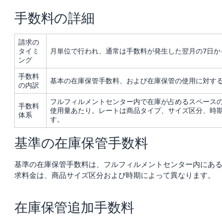
く
English
始
手数料の詳細
- JP
め
る
請求の
タイミ
月単位で行われ、通常は手数料が発生した翌月の7日か
ング
手数料
基本の在庫保管手数料、および在庫保管の使用に対す
の内訳
フルフィルメントセンター内で在庫が占めるスペースの
手数料
使用量あたり。レートは商品タイプ、サイズ区分、時
体系
す。
基準の在庫保管手数料
基準の在庫保管手数料は、フルフィルメントセンター内にあ
求料金は、商品サイズ区分および時期によって異なります。
在庫保管追加手数料