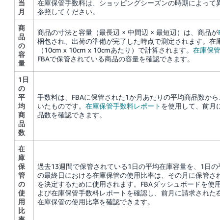
当
在庫保管手数料は、ショッピングシーズンの時期によって
月
参照してください。
商
商品の寸法と容量（最長辺 × 中間辺 × 最短辺）は、商品が
品
梱包され、出荷の準備が完了した時点で測定されます。
在
の
（10cm x 10cm x 10cmあたり）で計算されます。
在庫保
容
FBAで保管されている商品の容量を確認できます。
量
1日
の
平
手数料は、FBAに保管された1か月あたりの平均商品数か
均
いたものです。
在庫保管手数料レポート
を使用して、前月に
商
品数を確認できます。
品
数
在
庫
保
過去13週間で保管されている1日の平均在庫容量を、1日
管
の最終日における在庫保管の使用比率は、その月に保管さ
の
を決定するために使用されます。FBAダッシュボードを使
使
よび在庫保管手数料レポートを確認し、前月に請求された
用
在庫保管の使用比率を確認できます。
比
率