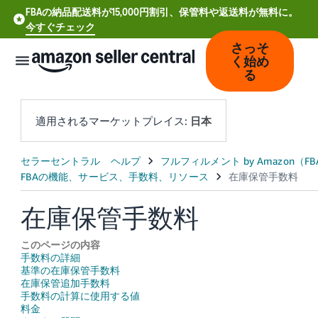
FBAの納品配送料が15,000円割引、保管料や返送料が無料に。
今すぐチェック
さっそ
く始め
る
適用されるマーケットプレイス:
日本
中
文
-
在庫保管手数料
CN
このページの内容
Deutsch
手数料の詳細
- DE
基準の在庫保管手数料
在庫保管追加手数料
手数料の計算に使用する値
Español
料金
- ES