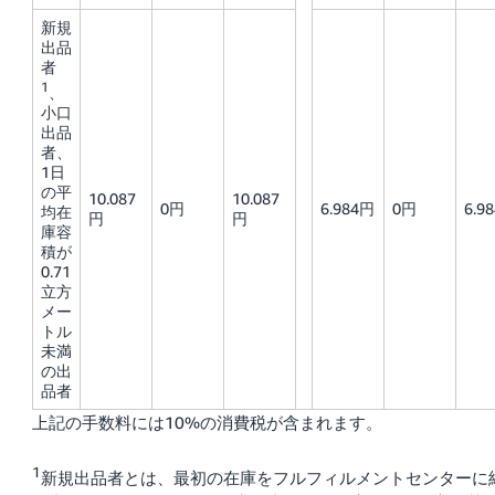
新規
出品
者
1
、
小口
出品
者、
1日
の平
10.087
10.087
0円
6.984円
0円
6.9
均在
円
円
庫容
積が
0.71
立方
メー
トル
未満
の出
品者
上記の手数料には10%の消費税が含まれます。
1
新規出品者とは、最初の在庫をフルフィルメントセンターに