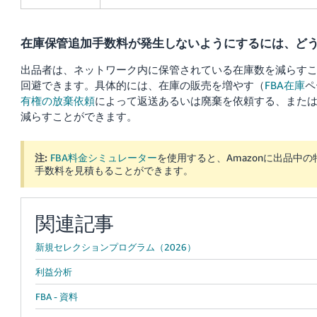
在庫保管追加手数料が発生しないようにするには、ど
出品者は、ネットワーク内に保管されている在庫数を減らす
回避できます。具体的には、在庫の販売を増やす（
FBA在庫
ペ
有権の放棄依頼
によって返送あるいは廃棄を依頼する、また
減らすことができます。
注:
FBA料金シミュレーター
を使用すると、Amazonに出品中
手数料を見積もることができます。
関連記事
新規セレクションプログラム（2026）
利益分析
FBA - 資料