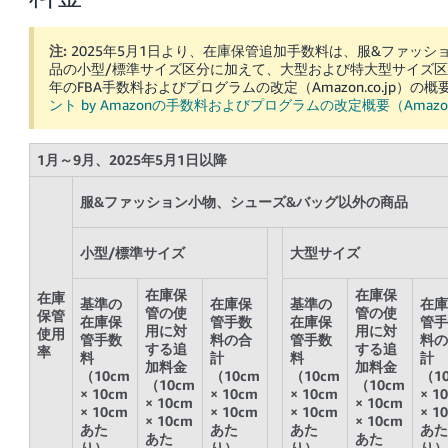
注:
2025年5月1日より、在庫保管追加手数料は、服&ファッ
品の小型/標準サイズ区分に加えて、大型および特大型サイズ区
年のFBA手数料およびプログラムの改定（Amazon.co.jp）の
ント by Amazonの手数料およびプログラムの改定概要（Amazon.
1月～9月、2025年5月1日以降
服&ファッション小物、シューズ&バッグ以外の商品
小型/標準サイズ
大型サイズ
在庫保
在庫保
在庫
基準の
在庫保
基準の
在庫
管の使
管の使
保管
在庫保
管手数
在庫保
管手
用に対
用に対
使用
管手数
料の合
管手数
料の
する追
する追
率
料
計
料
計
加料金
加料金
（10cm
（10cm
（10cm
（1
（10cm
（10cm
× 10cm
× 10cm
× 10cm
× 1
× 10cm
× 10cm
× 10cm
× 10cm
× 10cm
× 1
× 10cm
× 10cm
あた
あた
あた
あた
あた
あた
り）
り）
り）
り）