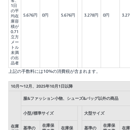
者、
1日
の平
5.676円
0円
5.676円
3.278円
0円
3.2
均在
庫容
積が
0.71
立方
メー
トル
未満
の出
品者
上記の手数料には10%の消費税が含まれます。
10月〜12月、2025年10月1日以降
服&ファッション小物、シューズ&バッグ以外の商品
小型/標準サイズ
大型サイズ
在庫保
在庫保
在庫
基準の
在庫保
基準の
在庫