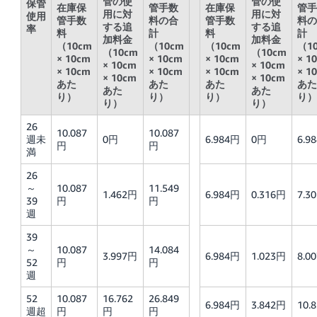
管の使
管の使
保管
在庫保
管手数
在庫保
管手
用に対
用に対
使用
管手数
料の合
管手数
料の
する追
する追
率
料
計
料
計
加料金
加料金
（10cm
（10cm
（10cm
（1
（10cm
（10cm
× 10cm
× 10cm
× 10cm
× 1
× 10cm
× 10cm
× 10cm
× 10cm
× 10cm
× 1
× 10cm
× 10cm
あた
あた
あた
あた
あた
あた
り）
り）
り）
り）
り）
り）
26
10.087
10.087
週未
0円
6.984円
0円
6.9
円
円
満
26
～
10.087
11.549
1.462円
6.984円
0.316円
7.3
39
円
円
週
39
～
10.087
14.084
3.997円
6.984円
1.023円
8.0
52
円
円
週
52
10.087
16.762
26.849
6.984円
3.842円
10.
週超
円
円
円