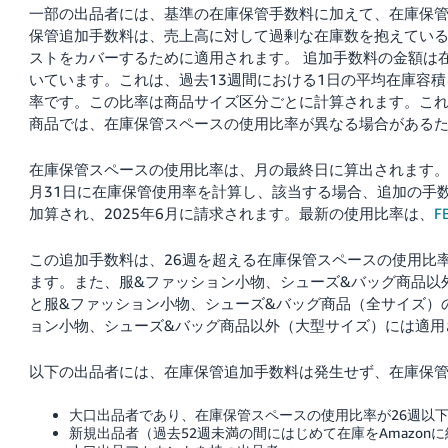
一部の出品者には、基準の在庫保管手数料に加えて、在庫保
保管追加手数料は、売上高に対して過剰な在庫数を抱えてい
ストをカバーするために適用されます。
追加手数料の金額は
いています。これは、過去13週間における1日の平均在庫容
率です。この比率は商品サイズ区分ごとに計算されます。こ
商品では、在庫保管スペースの使用比率が異なる場合がある
在庫保管スペースの使用比率は、月の最終日に算出されます。た
月31日に在庫保管使用率を計算し、該当する場合、追加の手
加算され、2025年6月に請求されます。最新の使用比率は、
F
この追加手数料は、26週を超える在庫保管スペースの使用比
ます。また、服&ファッション小物、シューズ&バッグ商品以
と服&ファッション小物、シューズ&バッグ商品（全サイズ）
ョン小物、シューズ&バッグ商品以外（大型サイズ）には適用
以下の出品者には、在庫保管追加手数料は発生せず、在庫保
大口出品者であり、在庫保管スペースの使用比率が26週以
新規出品者（過去52週未満の間にはじめて在庫をAmazon