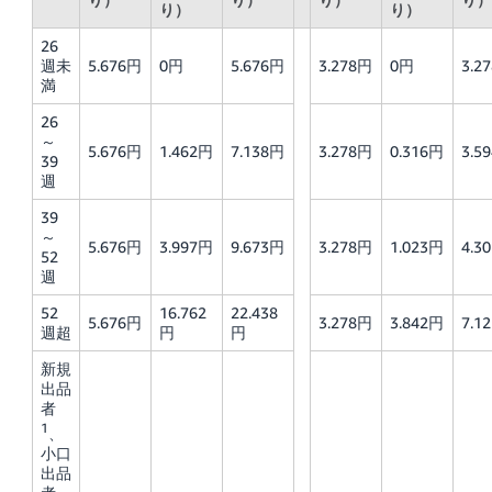
り）
り）
26
週未
5.676円
0円
5.676円
3.278円
0円
3.2
満
26
～
5.676円
1.462円
7.138円
3.278円
0.316円
3.5
39
週
39
～
5.676円
3.997円
9.673円
3.278円
1.023円
4.3
52
週
52
16.762
22.438
5.676円
3.278円
3.842円
7.1
週超
円
円
新規
出品
者
1
、
小口
出品