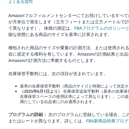
よくある質問
Français
Amazonフルフィルメントセンターにてお預けしているすべ
- FR
が月単位で発生します（立方フィートまたは立方メートルで
て異なります）。
体積の測定は、
FBAプログラムのポリシー
Italiano
能な状態にある商品のサイズを基準に計算されます。
- IT
梱包された商品のサイズや重量の計測方法、または使用されるサ
한
自に規定する権利を有しています。Amazonの計測結果と出
日
국
本
Amazonの計測方法に準拠するものとします。
語
어
-
在庫保管手数料には、次の項目が含まれています。
KR
ロ
基準の在庫保管手数料（商品のサイズと時期によって決定さ
グ
（2025年6月1日より）
在庫保管追加手数料（基本の在庫保
イ
日
ン
在庫保管スペースの使用比率によって異なります）。この追
本
満たしている出品者にのみ適用されます。
語
プログラムの詳細：
次のプログラムに登録している場合、こ
-
さ
またはレートが異なります。詳しくは、
FBA新商品特典プロ
JP
っ
そ