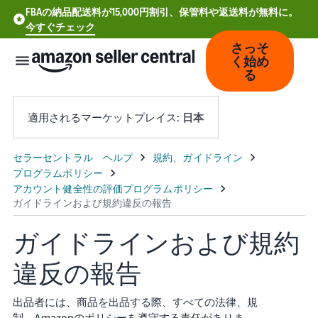
FBAの納品配送料が15,000円割引、保管料や返送料が無料に。
今すぐチェック
さっそ
く始め
る
適用されるマーケットプレイス:
日本
中
文
-
CN
ガイドラインおよび規約
Deutsch
違反の報告
- DE
Español
出品者には、商品を出品する際、すべての法律、規
- ES
制、Amazonのポリシーを遵守する責任がありま