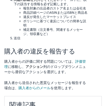
く
English
下の該当する情報を必ず記載します。
始
報告対象の出品者のストア名または会社名
- JP
め
商品詳細ページのASINまたはISBNと商品名
る
違反が発生したマーケットプレイス
ポリシーに基づく違反についての簡単な説
明
補足書類（注文番号、関連するメッセー
ジ、領収書など）
送信
購入者の違反を報告する
購入者からの評価に関する問題については、
評価管
理
に移動し、
アクション
列のドロップダウンメニュ
ーから適切なアクションを選択します。
購入者から送信された悪質なメッセージを報告する
場合は、
購入者からのメール
を使用します。
関連記事