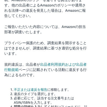
す。他の出品者によるAmazonのポリシーや適用さ
Français
れる法律への違反を発見した場合は、Amazonに報
- FR
告してください。
Italiano
ご報告いただいた内容については、Amazonの担当
- IT
部署が調査いたします。
한
プライバシー保護のため、調査結果を開示すること
日
국
はできませんが、調査結果に基づき適切な処分を行
本
います。
語
어
-
規約違反は、出品者が
出品者利用規約および出品者
KR
ロ
行動規範
ページに記載されている活動に違反する行
グ
為によるものです。
イ
日
ン
本
語
不正または違反を報告
に移動します。
違反のタイプを選択します。
-
必要に応じて、該当する注文番号または
さ
JP
っ
ASIN/ISBNを入力します。
そ
問題の詳細を入力してください
フィールドに、以