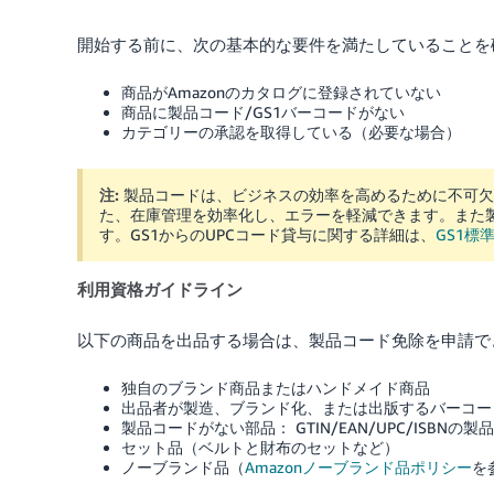
開始する前に、次の基本的な要件を満たしていることを
商品がAmazonのカタログに登録されていない
商品に製品コード/GS1バーコードがない
カテゴリーの承認を取得している（必要な場合）
注:
製品コードは、ビジネスの効率を高めるために不可欠
た、在庫管理を効率化し、エラーを軽減できます。また
す。GS1からのUPCコード貸与に関する詳細は、
GS1標
利用資格ガイドライン
以下の商品を出品する場合は、製品コード免除を申請で
独自のブランド商品またはハンドメイド商品
出品者が製造、ブランド化、または出版するバーコー
製品コードがない部品： GTIN/EAN/UPC/ISB
セット品（ベルトと財布のセットなど）
ノーブランド品（
Amazonノーブランド品ポリシー
を