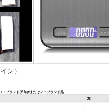
ライン）
オ1：ブランド所有者またはノーブランド品
注