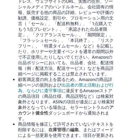
ドレス、ウェブサイトのURL、実際の住所、ソー
シャルメディアのハンドルネーム、会社固有の情
報、販売する他の商品の詳細、レビューや評価の
勧誘、価格設定、割引や、プロモーション用の文
言（「セール」、「配送料無料」、「1点購入で
もう1点プレゼント」、「承認された出品者限
定」、「クリアランスセール」、「期間限定」、
「フラッシュセール」、「本日終了」、「リスク
フリー」、「特選タイムセール」など）を記載し
たり、ホリデーや主要イベントを通常の期間以外
で不正使用したりしないでください。Amazonの
出品ポリシーにおいても、出品者、会社、配送情
報（例：配送方法、配送サービス）などを商品詳
細ページに掲載することは禁止されています。
顧客満足度の向上を図るため、Amazonの商品詳
細ページの規則
および
出品者の禁止活動および行
為、ならびに遵守事項
に違反するAmazonストア
の商品項目（商品仕様、商品説明など）は検索対
象外となります。ASINの項目が違反により検索対
象外となっている場合は、セラーセントラルの
ア
カウント健全性
ダッシュボードから通知されま
す。
商品情報を修正して許可されていないテキストを
削除するには、
在庫管理
の
編集
、またはフィード
による一括更新を使用できます。項目が更新され