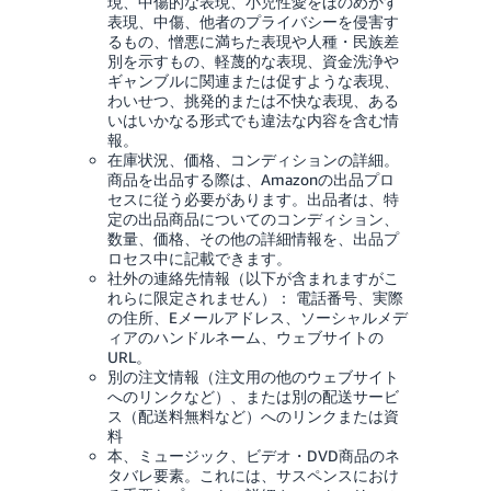
現、中傷的な表現、小児性愛をほのめかす
表現、中傷、他者のプライバシーを侵害す
るもの、憎悪に満ちた表現や人種・民族差
別を示すもの、軽蔑的な表現、資金洗浄や
ギャンブルに関連または促すような表現、
わいせつ、挑発的または不快な表現、ある
いはいかなる形式でも違法な内容を含む情
報。
在庫状況、価格、コンディションの詳細。
商品を出品する際は、Amazonの出品プロ
セスに従う必要があります。出品者は、特
定の出品商品についてのコンディション、
数量、価格、その他の詳細情報を、出品プ
ロセス中に記載できます。
社外の連絡先情報（以下が含まれますがこ
れらに限定されません）： 電話番号、実際
の住所、Eメールアドレス、ソーシャルメデ
ィアのハンドルネーム、ウェブサイトの
URL。
別の注文情報（注文用の他のウェブサイト
へのリンクなど）、または別の配送サービ
ス（配送料無料など）へのリンクまたは資
料
本、ミュージック、ビデオ・DVD商品のネ
タバレ要素。これには、サスペンスにおけ