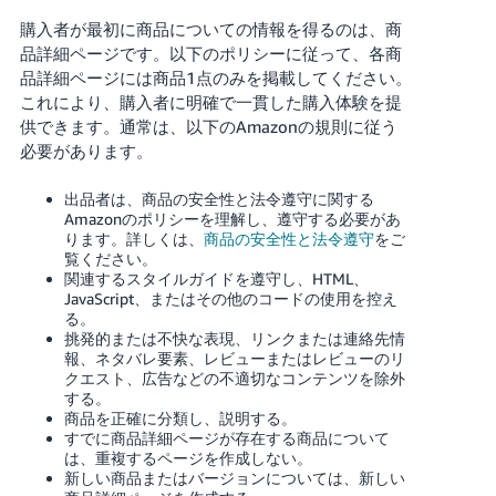
購入者が最初に商品についての情報を得るのは、商
Français
品詳細ページです。以下のポリシーに従って、各商
- FR
品詳細ページには商品1点のみを掲載してください。
これにより、購入者に明確で一貫した購入体験を提
Italiano
供できます。通常は、以下のAmazonの規則に従う
- IT
必要があります。
한
出品者は、商品の安全性と法令遵守に関する
日
Amazonのポリシーを理解し、遵守する必要があ
국
本
ります。
詳しくは、
商品の安全性と法令遵守
をご
語
어
覧ください。
-
関連するスタイルガイドを遵守し、HTML、
JavaScript、またはその他のコードの使用を控え
KR
ロ
る。
グ
挑発的または不快な表現、リンクまたは連絡先情
イ
日
報、ネタバレ要素、レビューまたはレビューのリ
ン
クエスト、広告などの不適切なコンテンツを除外
本
する。
語
商品を正確に分類し、説明する。
すでに商品詳細ページが存在する商品について
-
さ
は、重複するページを作成しない。
JP
っ
新しい商品またはバージョンについては、新しい
そ