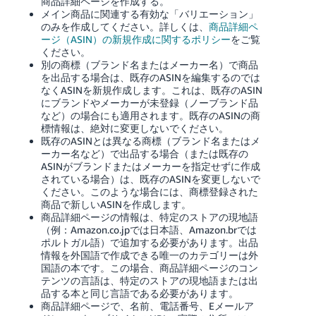
商品詳細ページを作成する。
く
English
メイン商品に関連する有効な「バリエーション」
始
のみを作成してください。詳しくは、
商品詳細ペ
- JP
め
ージ（ASIN）の新規作成に関するポリシー
をご覧
る
ください。
別の商標（ブランド名またはメーカー名）で商品
を出品する場合は、既存のASINを編集するのでは
なくASINを新規作成します。これは、既存のASIN
にブランドやメーカーが未登録（ノーブランド品
など）の場合にも適用されます。既存のASINの商
標情報は、絶対に変更しないでください。
既存のASINとは異なる商標（ブランド名またはメ
ーカー名など）で出品する場合（または既存の
ASINがブランドまたはメーカーを指定せずに作成
されている場合）は、既存のASINを変更しないで
ください。このような場合には、商標登録された
商品で新しいASINを作成します。
商品詳細ページの情報は、特定のストアの現地語
（例：Amazon.co.jpでは日本語、Amazon.brでは
ポルトガル語）で追加する必要があります。出品
情報を外国語で作成できる唯一のカテゴリーは外
国語の本です。この場合、商品詳細ページのコン
テンツの言語は、特定のストアの現地語または出
品する本と同じ言語である必要があります。
商品詳細ページで、名前、電話番号、Eメールア