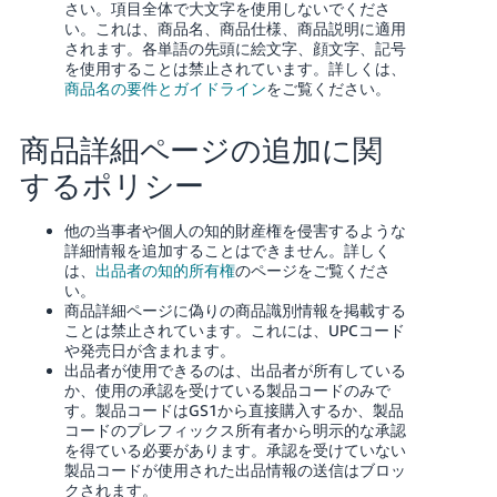
さい。項目全体で大文字を使用しないでくださ
い。これは、商品名、商品仕様、商品説明に適用
されます。各単語の先頭に絵文字、顔文字、記号
を使用することは禁止されています。詳しくは、
商品名の要件とガイドライン
をご覧ください。
商品詳細ページの追加に関
するポリシー
他の当事者や個人の知的財産権を侵害するような
詳細情報を追加することはできません。
詳しく
は、
出品者の知的所有権
のページをご覧くださ
い。
商品詳細ページに偽りの商品識別情報を掲載する
ことは禁止されています。これには、UPCコード
や発売日が含まれます。
出品者が使用できるのは、出品者が所有している
か、使用の承認を受けている製品コードのみで
す。製品コードはGS1から直接購入するか、製品
コードのプレフィックス所有者から明示的な承認
を得ている必要があります。承認を受けていない
製品コードが使用された出品情報の送信はブロッ
クされます。