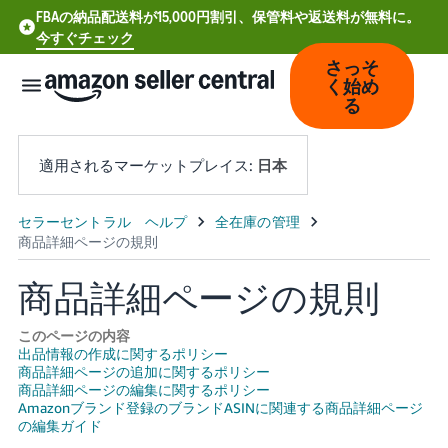
FBAの納品配送料が15,000円割引、保管料や返送料が無料に。
今すぐチェック
さっそ
く始め
る
適用されるマーケットプレイス:
日本
中
文
商品詳細ページの規則
-
CN
このページの内容
出品情報の作成に関するポリシー
Deutsch
商品詳細ページの追加に関するポリシー
- DE
商品詳細ページの編集に関するポリシー
Amazonブランド登録のブランドASINに関連する商品詳細ページ
Español
の編集ガイド
- ES