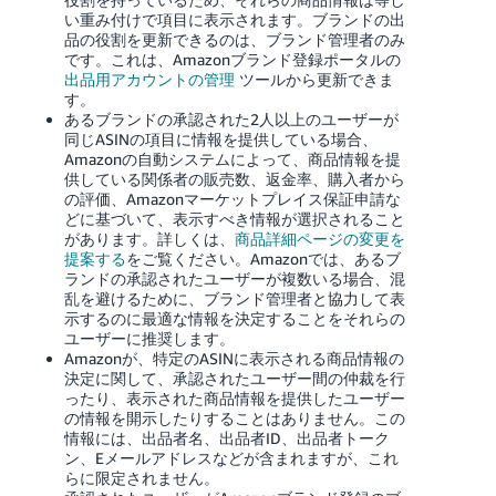
い重み付けで項目に表示されます。ブランドの出
品の役割を更新できるのは、ブランド管理者のみ
です。これは、Amazonブランド登録ポータルの
出品用アカウントの管理
ツールから更新できま
す。
あるブランドの承認された2人以上のユーザーが
同じASINの項目に情報を提供している場合、
Amazonの自動システムによって、商品情報を提
供している関係者の販売数、返金率、購入者から
の評価、Amazonマーケットプレイス保証申請な
どに基づいて、表示すべき情報が選択されること
があります。
詳しくは、
商品詳細ページの変更を
提案する
をご覧ください。
Amazonでは、あるブ
ランドの承認されたユーザーが複数いる場合、混
乱を避けるために、ブランド管理者と協力して表
示するのに最適な情報を決定することをそれらの
ユーザーに推奨します。
Amazonが、特定のASINに表示される商品情報の
決定に関して、承認されたユーザー間の仲裁を行
ったり、表示された商品情報を提供したユーザー
の情報を開示したりすることはありません。この
情報には、出品者名、出品者ID、出品者トーク
ン、Eメールアドレスなどが含まれますが、これ
らに限定されません。