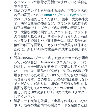
るコンテンツの削除が更新に含まれている場合を
除きます。
商品のブランドを再登録する場合、ブランド名の
若干の変更について
Amazonブランド名ポリシー
のページを確認してください。
誤字、大文字小文
字、法的な略語の修正など、ブランド名の若干の
修正は可能です。ブランド名の若干の更新以外
や、大幅な変更に関するリクエストは、ブランド
の再登録と見なされ、サポートされません。商品
のブランド登録をやり直す場合は、購入者からの
信頼の低下を回避し、カタログの品質を確保する
ために、新しいASINで出品を作成する必要があり
ます。
既存のASINのブランド名またはメーカー名が間違
っている場合は、Amazonテクニカルサポートに
連絡し、入手可能な証拠をすべて提出してくださ
い。これには、商品のUPCがすでに別のASINで使
用されているため正しいUPCで出品できない場合
も含まれます。この場合、元のASINは変更しない
でください。代わりに、UPCの所有権を証明する
書類を添付してAmazonテクニカルサポートに連
絡し、同じUPCの新しいASINの作成をリクエスト
してください。
製品コード免除を取得して出品を作成していない
限り、既存の出品情報の製品コードを編集または