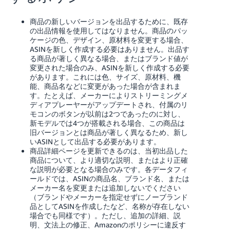
商品の新しいバージョンを出品するために、既存
の出品情報を使用してはなりません。商品のパッ
ケージの色、デザイン、原材料を変更する場合、
ASINを新しく作成する必要はありません。出品す
る商品が著しく異なる場合、またはブランド値が
変更された場合のみ、ASINを新しく作成する必要
があります。これには色、サイズ、原材料、機
能、商品名などに変更があった場合が含まれま
す。たとえば、メーカーによりストリーミングメ
ディアプレーヤーがアップデートされ、付属のリ
モコンのボタンが以前は2つであったのに対し、
新モデルでは4つが搭載される場合、この商品は
旧バージョンとは商品が著しく異なるため、新し
いASINとして出品する必要があります。
商品詳細ページを更新できるのは、当初出品した
商品について、より適切な説明、またはより正確
な説明が必要となる場合のみです。各データフィ
ールドでは、ASINの商品名、ブランド名、または
メーカー名を変更または追加しないでください
（ブランドやメーカーを指定せずにノーブランド
品としてASINを作成したなど、名称が存在しない
場合でも同様です）。ただし、追加の詳細、説
明、文法上の修正、Amazonのポリシーに違反す