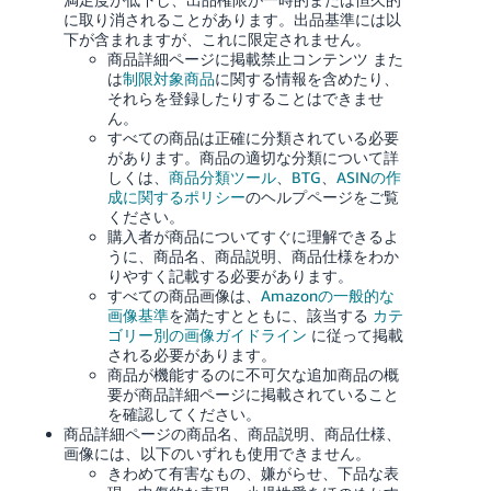
に取り消されることがあります。出品基準には以
下が含まれますが、これに限定されません。
商品詳細ページに
掲載禁止コンテンツ
また
は
制限対象商品
に関する情報を含めたり、
それらを登録したりすることはできませ
ん。
すべての商品は正確に分類されている必要
があります。
商品の適切な分類について詳
しくは、
商品分類ツール
、
BTG
、
ASINの作
成に関するポリシー
のヘルプページをご覧
ください。
購入者が商品についてすぐに理解できるよ
うに、商品名、商品説明、商品仕様をわか
りやすく記載する必要があります。
すべての商品画像は、
Amazonの一般的な
画像基準
を満たすとともに、該当する
カテ
ゴリー別の画像ガイドライン
に従って掲載
される必要があります。
商品が機能するのに不可欠な追加商品の概
要が商品詳細ページに掲載されていること
を確認してください。
商品詳細ページの商品名、商品説明、商品仕様、
画像には、以下のいずれも使用できません。
きわめて有害なもの、嫌がらせ、下品な表