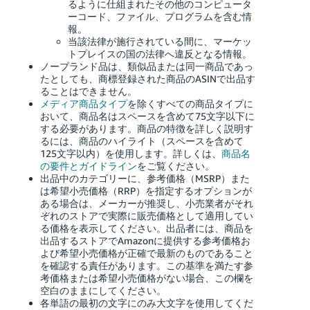
るように仕組まれたその他のコンピュータ
ーコード、ファイル、プログラムを含む情
報。
当該法律が施行されている間に、マーケッ
トプレイスの国の法律へ違反となる情報。
ノーブランド品は、類似品または同一商品であっ
たとしても、商標登録された商品のASINで出品す
ることはできません。
メディア商品タイプ
を除くすべての商品タイプに
おいて、商品名はスペースを含めて75文字以下に
する必要があります。商品の特徴を詳しく説明す
るには、商品のハイライト（スペースを含めて
125文字以内）を使用します。詳しくは、
商品名
の要件とガイドライン
をご覧ください。
出品中のカテゴリーに、参考価格（MSRP）また
は希望小売価格（RRP）を指定するオプションが
ある場合は、メーカーが推奨し、小売業者がそれ
ぞれのストアで実際に販売価格として適用してい
る価格を表示してください。出品者には、商品を
出品するストアでAmazonに提供する参考価格お
よび希望小売価格が正確で最新のものであること
を確認する責任があります。この基準を満たす参
考価格または希望小売価格がない場合、この欄を
空白のままにしてください。
各単語の最初の文字にのみ大文字を使用してくだ