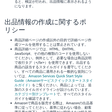
ると、検証が行われ、出品情報に表示されるよう
になります。
出品情報の作成に関するポ
リシー
商品詳細ページの作成以外の目的で詳細ページ作
成ツールを使用することは禁止されています。
商品詳細ページでは、HTML、DHTML、
JavaScript、その他の種類のコードを使用しない
でください。例外として、必要な場合は商品説明
で改行タグ（</br>）を使用できます。出品する
商品の該当するスタイルガイドを遵守してくださ
い。すべての商品に適用される一般的な規則につ
いては、
Amazon Services Quick Start Style
Guide（Amazonサービスクイックスタートスタイ
ルガイド）
をご覧ください。商品によっては、追
加のスタイルガイドラインが設けられています。
カテゴリー別テンプレート
で、すべてのスタイル
ガイドを確認できます。
Amazonで商品を販売する際は、Amazonの出品基
準に従ってください。基準に従わない場合、顧客
満足度が低下し、出品権限が一時的または恒久的