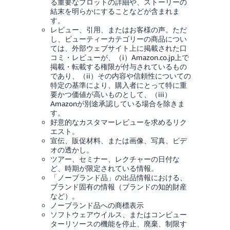
る重要なプロットの詳細や、ストーリーの
結末を明らかにすることなどが含まれま
す。
レビュー、引用、またはお客様の声。ただ
し、ビューティーカテゴリーの商品につい
ては、外部ウェブサイト上に掲載された口
コミ・レビューが、（i）Amazon.co.jp上で
掲載・転載する権限が付与されているもの
であり、（ii）その内容や信頼性についての
特定の基準により、購入者にとって特に重
要かつ価値が高いものとして、（iii）
Amazonが別途承認している場合を除きま
す。
好意的なカスタマーレビューを求めるリク
エスト。
宣伝、販促材料、または画像、写真、ビデ
オの透かし。
ツアー、セミナー、レクチャーの日付な
ど、時期が限定されている情報。
「ノーブランド品」の出品情報における、
ブランド固有の情報（ブランドの知的財産
など）。
ノーブランド品への商標表示
ソフトウェアウイルス、またはコンピュー
ターリソースの機能を停止、廃棄、制限す