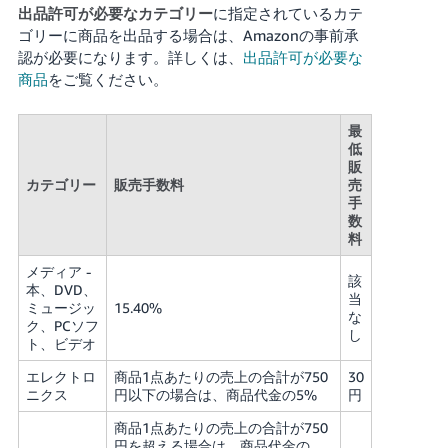
出品許可が必要なカテゴリー
に指定されているカテ
ゴリーに商品を出品する場合は、Amazonの事前承
認が必要になります。
詳しくは、
出品許可が必要な
商品
をご覧ください。
最
低
販
カテゴリー
販売手数料
売
手
数
料
メディア -
該
本、DVD、
当
ミュージッ
15.40%
な
ク、PCソフ
し
ト、ビデオ
エレクトロ
商品1点あたりの売上の合計が750
30
ニクス
円以下の場合は、商品代金の5%
円
商品1点あたりの売上の合計が750
円を超える場合は、商品代金の