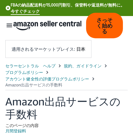
FBAの納品配送料が15,000円割引、保管料や返送料が無料に。
今すぐチェック
さっそ
く始め
る
適用されるマーケットプレイス:
日本
中
文
-
CN
Amazon出品サービスの
Deutsch
手数料
- DE
Español
このページの内容
月間登録料
- ES