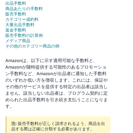
出品手数料
商品あたりの手数料
Français
販売手数料
- FR
カテゴリー成約料
大量出品手数料
返金手数料
Italiano
販売手数料の計算例
- IT
メディア商品
その他のカテゴリー商品の例
한
日
국
Amazonは、以下に示す適用可能な手数料と、
本
語
Amazonが随時提供する可能性のあるプロモーショ
어
ン手数料など、Amazonが出品者に通知した手数料
-
のいずれか低い方を徴収します。これには、保証や
KR
ロ
その他のサービスを提供する特定の出品者は該当し
グ
ません。該当しない出品者は、プログラム契約に定
イ
日
ン
められた出品手数料を引き続き支払うことになりま
本
す。
語
-
さ
注:
販売手数料が正しく請求されるよう、商品を出
JP
っ
品する際は正確に分類する必要があります。
そ