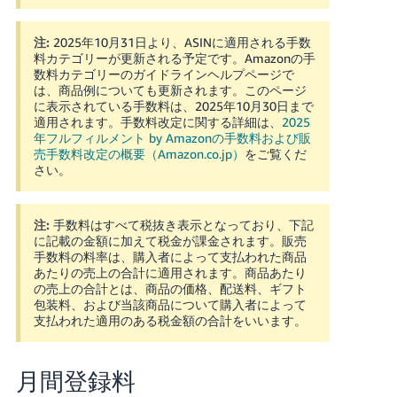
く
English
始
- JP
め
注:
2025年10月31日より、ASINに適用される手数
る
料カテゴリーが更新される予定です。Amazonの手
数料カテゴリーのガイドラインヘルプページで
は、商品例についても更新されます。このページ
に表示されている手数料は、2025年10月30日まで
適用されます。手数料改定に関する詳細は、
2025
年フルフィルメント by Amazonの手数料および販
売手数料改定の概要（Amazon.co.jp）
をご覧くだ
さい。
注:
手数料はすべて税抜き表示となっており、下記
に記載の金額に加えて税金が課金されます。販売
手数料の料率は、購入者によって支払われた商品
あたりの売上の合計に適用されます。商品あたり
の売上の合計とは、商品の価格、配送料、ギフト
包装料、および当該商品について購入者によって
支払われた適用のある税金額の合計をいいます。
月間登録料