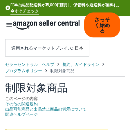
FBAの納品配送料が15,000円割引、保管料や返送料が無料に。
今すぐチェック
さっそ
く始め
る
適用されるマーケットプレイス:
日本
中
文
-
制限対象商品
CN
このページの内容
Deutsch
その他の関連規約
出品可能商品と出品禁止商品の例示について
- DE
関連ヘルプページ
Español
- ES