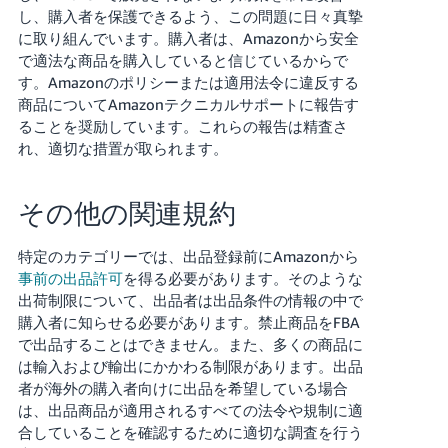
く
し、購入者を保護できるよう、この問題に日々真摯
English
始
に取り組んでいます。購入者は、Amazonから安全
- JP
め
る
で適法な商品を購入していると信じているからで
す。Amazonのポリシーまたは適用法令に違反する
商品についてAmazonテクニカルサポートに報告す
ることを奨励しています。これらの報告は精査さ
れ、適切な措置が取られます。
その他の関連規約
特定のカテゴリーでは、出品登録前にAmazonから
事前の出品許可
を得る必要があります。そのような
出荷制限について、出品者は出品条件の情報の中で
購入者に知らせる必要があります。禁止商品をFBA
で出品することはできません。また、多くの商品に
は輸入および輸出にかかわる制限があります。出品
者が海外の購入者向けに出品を希望している場合
は、出品商品が適用されるすべての法令や規制に適
合していることを確認するために適切な調査を行う