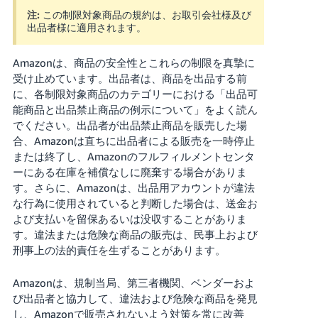
注:
この制限対象商品の規約は、お取引会社様及び
Français
出品者様に適用されます。
- FR
Amazonは、商品の安全性とこれらの制限を真摯に
Italiano
受け止めています。出品者は、商品を出品する前
- IT
に、各制限対象商品のカテゴリーにおける「出品可
能商品と出品禁止商品の例示について」をよく読ん
한
でください。出品者が出品禁止商品を販売した場
日
合、Amazonは直ちに出品者による販売を一時停止
국
本
または終了し、Amazonのフルフィルメントセンタ
語
어
ーにある在庫を補償なしに廃棄する場合がありま
-
す。さらに、Amazonは、出品用アカウントが違法
KR
ロ
な行為に使用されていると判断した場合は、送金お
グ
よび支払いを留保あるいは没収することがありま
イ
日
す。違法または危険な商品の販売は、民事上および
ン
本
刑事上の法的責任を生ずることがあります。
語
Amazonは、規制当局、第三者機関、ベンダーおよ
-
さ
び出品者と協力して、違法および危険な商品を発見
JP
っ
し、Amazonで販売されないよう対策を常に改善
そ