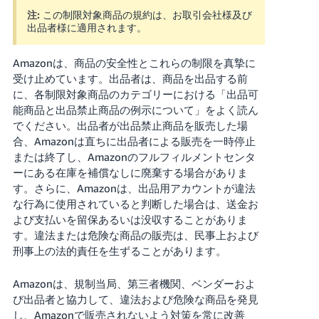
注:
この制限対象商品の規約は、お取引会社様及び
Français
出品者様に適用されます。
- FR
Amazonは、商品の安全性とこれらの制限を真摯に
Italiano
受け止めています。出品者は、商品を出品する前
- IT
に、各制限対象商品のカテゴリーにおける「出品可
能商品と出品禁止商品の例示について」をよく読ん
한
でください。出品者が出品禁止商品を販売した場
日
合、Amazonは直ちに出品者による販売を一時停止
국
本
または終了し、Amazonのフルフィルメントセンタ
語
어
ーにある在庫を補償なしに廃棄する場合がありま
-
す。さらに、Amazonは、出品用アカウントが違法
KR
ロ
な行為に使用されていると判断した場合は、送金お
グ
よび支払いを留保あるいは没収することがありま
イ
日
す。違法または危険な商品の販売は、民事上および
ン
本
刑事上の法的責任を生ずることがあります。
語
Amazonは、規制当局、第三者機関、ベンダーおよ
-
さ
び出品者と協力して、違法および危険な商品を発見
JP
っ
し、Amazonで販売されないよう対策を常に改善
そ