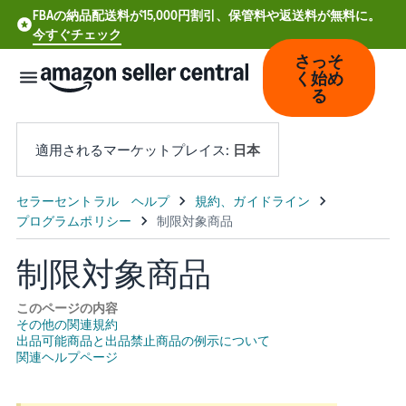
FBAの納品配送料が15,000円割引、保管料や返送料が無料に。
今すぐチェック
さっそ
く始め
る
適用されるマーケットプレイス:
日本
中
文
-
制限対象商品
CN
このページの内容
Deutsch
その他の関連規約
出品可能商品と出品禁止商品の例示について
- DE
関連ヘルプページ
Español
- ES