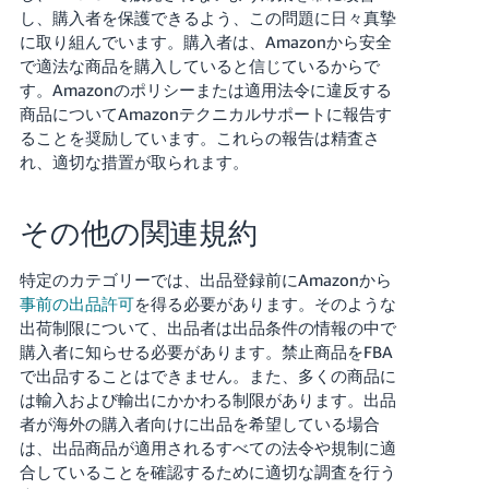
く
し、購入者を保護できるよう、この問題に日々真摯
English
始
に取り組んでいます。購入者は、Amazonから安全
- JP
め
る
で適法な商品を購入していると信じているからで
す。Amazonのポリシーまたは適用法令に違反する
商品についてAmazonテクニカルサポートに報告す
ることを奨励しています。これらの報告は精査さ
れ、適切な措置が取られます。
その他の関連規約
特定のカテゴリーでは、出品登録前にAmazonから
事前の出品許可
を得る必要があります。そのような
出荷制限について、出品者は出品条件の情報の中で
購入者に知らせる必要があります。禁止商品をFBA
で出品することはできません。また、多くの商品に
は輸入および輸出にかかわる制限があります。出品
者が海外の購入者向けに出品を希望している場合
は、出品商品が適用されるすべての法令や規制に適
合していることを確認するために適切な調査を行う