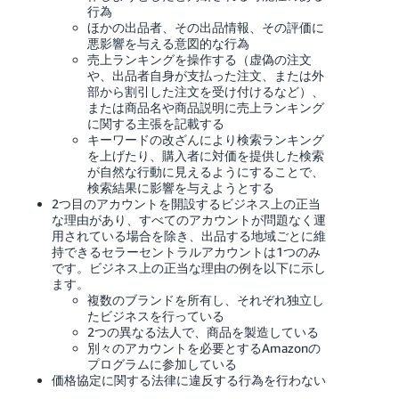
行為
ほかの出品者、その出品情報、その評価に
悪影響を与える意図的な行為
売上ランキングを操作する（虚偽の注文
や、出品者自身が支払った注文、または外
部から割引した注文を受け付けるなど）、
または商品名や商品説明に売上ランキング
に関する主張を記載する
キーワードの改ざんにより検索ランキング
を上げたり、購入者に対価を提供した検索
が自然な行動に見えるようにすることで、
検索結果に影響を与えようとする
2つ目のアカウントを開設するビジネス上の正当
な理由があり、すべてのアカウントが問題なく運
用されている場合を除き、出品する地域ごとに維
持できるセラーセントラルアカウントは1つのみ
です。ビジネス上の正当な理由の例を以下に示し
ます。
複数のブランドを所有し、それぞれ独立し
たビジネスを行っている
2つの異なる法人で、商品を製造している
別々のアカウントを必要とするAmazonの
プログラムに参加している
価格協定に関する法律に違反する行為を行わない