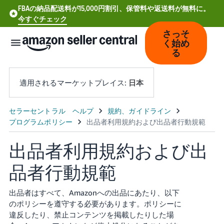
FBAの納品配送料が15,000円割引、保管料や返送料が無料に。
今すぐチェック
さっそ
く始め
る
適用されるマーケットプレイス:
日本
中
文
-
出品者利用規約および出
CN
品者行動規範
Deutsch
- DE
出品者はすべて、Amazonへの出品にあたり、以下
のポリシーを遵守する必要があります。ポリシーに
Español
違反したり、禁止コンテンツを掲載したりした場
- ES