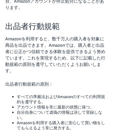
合、Amazonアカウントが停止処分になることがあ
ります。
Français
- FR
出品者行動規範
Italiano
- IT
Amazonを利用すると、数千万人の購入者を対象に
商品を出品できます。Amazonでは、購入者と出品
한
者に公正かつ信頼できる体験を提供できるよう努め
日
국
ています。これを実現するため、以下に記載した行
本
動規範の原則を遵守していただくようお願いしま
語
어
す。
-
KR
ロ
出品者行動規範の原則：
グ
イ
日
すべての準拠法およびAmazonのすべての利用規
ン
本
約を遵守する。
アカウント情報を常に最新の状態に保つ。
語
自分自身について虚偽の情報は決して登録しな
-
い。
さ
JP
Amazonを利用する購入者に安心して買い物をし
っ
てもらえるよう常に努力する。
そ