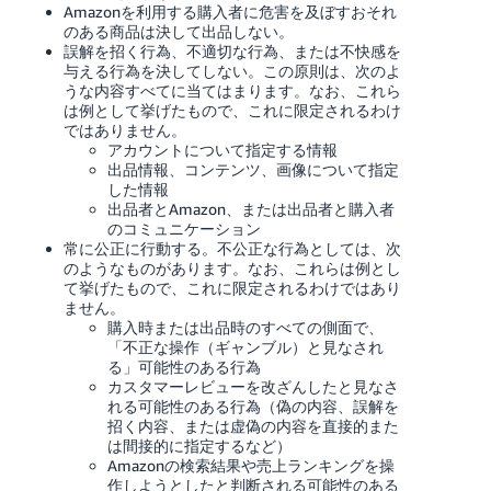
Amazonを利用する購入者に危害を及ぼすおそれ
く
English
始
のある商品は決して出品しない。
- JP
め
誤解を招く行為、不適切な行為、または不快感を
る
与える行為を決してしない。この原則は、次のよ
うな内容すべてに当てはまります。なお、これら
は例として挙げたもので、これに限定されるわけ
ではありません。
アカウントについて指定する情報
出品情報、コンテンツ、画像について指定
した情報
出品者とAmazon、または出品者と購入者
のコミュニケーション
常に公正に行動する。不公正な行為としては、次
のようなものがあります。なお、これらは例とし
て挙げたもので、これに限定されるわけではあり
ません。
購入時または出品時のすべての側面で、
「不正な操作（ギャンブル）と見なされ
る」可能性のある行為
カスタマーレビューを改ざんしたと見なさ
れる可能性のある行為（偽の内容、誤解を
招く内容、または虚偽の内容を直接的また
は間接的に指定するなど）
Amazonの検索結果や売上ランキングを操
作しようとしたと判断される可能性のある