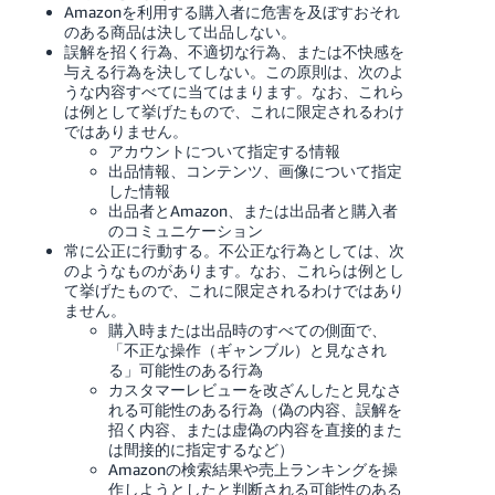
Amazonを利用する購入者に危害を及ぼすおそれ
く
English
始
のある商品は決して出品しない。
- JP
め
誤解を招く行為、不適切な行為、または不快感を
る
与える行為を決してしない。この原則は、次のよ
うな内容すべてに当てはまります。なお、これら
は例として挙げたもので、これに限定されるわけ
ではありません。
アカウントについて指定する情報
出品情報、コンテンツ、画像について指定
した情報
出品者とAmazon、または出品者と購入者
のコミュニケーション
常に公正に行動する。不公正な行為としては、次
のようなものがあります。なお、これらは例とし
て挙げたもので、これに限定されるわけではあり
ません。
購入時または出品時のすべての側面で、
「不正な操作（ギャンブル）と見なされ
る」可能性のある行為
カスタマーレビューを改ざんしたと見なさ
れる可能性のある行為（偽の内容、誤解を
招く内容、または虚偽の内容を直接的また
は間接的に指定するなど）
Amazonの検索結果や売上ランキングを操
作しようとしたと判断される可能性のある