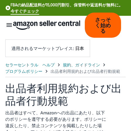
FBAの納品配送料が15,000円割引、保管料や返送料が無料に。
今すぐチェック
さっそ
く始め
る
適用されるマーケットプレイス:
日本
中
文
-
出品者利用規約および出
CN
品者行動規範
Deutsch
- DE
出品者はすべて、Amazonへの出品にあたり、以下
のポリシーを遵守する必要があります。ポリシーに
Español
違反したり、禁止コンテンツを掲載したりした場
- ES