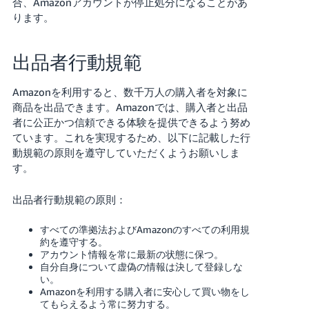
合、Amazonアカウントが停止処分になることがあ
ります。
Français
- FR
出品者行動規範
Italiano
- IT
Amazonを利用すると、数千万人の購入者を対象に
商品を出品できます。Amazonでは、購入者と出品
한
者に公正かつ信頼できる体験を提供できるよう努め
日
국
ています。これを実現するため、以下に記載した行
本
動規範の原則を遵守していただくようお願いしま
語
어
す。
-
KR
ロ
出品者行動規範の原則：
グ
イ
日
すべての準拠法およびAmazonのすべての利用規
ン
本
約を遵守する。
アカウント情報を常に最新の状態に保つ。
語
自分自身について虚偽の情報は決して登録しな
-
い。
さ
JP
Amazonを利用する購入者に安心して買い物をし
っ
てもらえるよう常に努力する。
そ