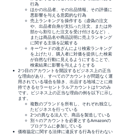
行為
ほかの出品者、その出品情報、その評価に
悪影響を与える意図的な行為
売上ランキングを操作する（虚偽の注文
や、出品者自身が支払った注文、または外
部から割引した注文を受け付けるなど）、
または商品名や商品説明に売上ランキング
に関する主張を記載する
キーワードの改ざんにより検索ランキング
を上げたり、購入者に対価を提供した検索
が自然な行動に見えるようにすることで、
検索結果に影響を与えようとする
2つ目のアカウントを開設するビジネス上の正当
な理由があり、すべてのアカウントが問題なく運
用されている場合を除き、出品する地域ごとに維
持できるセラーセントラルアカウントは1つのみ
です。ビジネス上の正当な理由の例を以下に示し
ます。
複数のブランドを所有し、それぞれ独立し
たビジネスを行っている
2つの異なる法人で、商品を製造している
別々のアカウントを必要とするAmazonの
プログラムに参加している
価格協定に関する法律に違反する行為を行わない