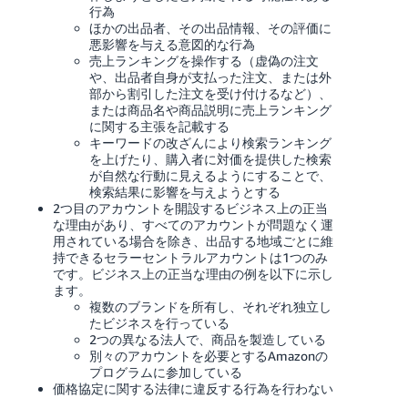
行為
ほかの出品者、その出品情報、その評価に
悪影響を与える意図的な行為
売上ランキングを操作する（虚偽の注文
や、出品者自身が支払った注文、または外
部から割引した注文を受け付けるなど）、
または商品名や商品説明に売上ランキング
に関する主張を記載する
キーワードの改ざんにより検索ランキング
を上げたり、購入者に対価を提供した検索
が自然な行動に見えるようにすることで、
検索結果に影響を与えようとする
2つ目のアカウントを開設するビジネス上の正当
な理由があり、すべてのアカウントが問題なく運
用されている場合を除き、出品する地域ごとに維
持できるセラーセントラルアカウントは1つのみ
です。ビジネス上の正当な理由の例を以下に示し
ます。
複数のブランドを所有し、それぞれ独立し
たビジネスを行っている
2つの異なる法人で、商品を製造している
別々のアカウントを必要とするAmazonの
プログラムに参加している
価格協定に関する法律に違反する行為を行わない