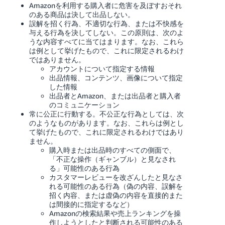
Amazonを利用する購入者に危害を及ぼすおそれ
く
English
始
のある商品は決して出品しない。
- JP
め
誤解を招く行為、不適切な行為、または不快感を
る
与える行為を決してしない。この原則は、次のよ
うな内容すべてに当てはまります。なお、これら
は例として挙げたもので、これに限定されるわけ
ではありません。
アカウントについて指定する情報
出品情報、コンテンツ、画像について指定
した情報
出品者とAmazon、または出品者と購入者
のコミュニケーション
常に公正に行動する。不公正な行為としては、次
のようなものがあります。なお、これらは例とし
て挙げたもので、これに限定されるわけではあり
ません。
購入時または出品時のすべての側面で、
「不正な操作（ギャンブル）と見なされ
る」可能性のある行為
カスタマーレビューを改ざんしたと見なさ
れる可能性のある行為（偽の内容、誤解を
招く内容、または虚偽の内容を直接的また
は間接的に指定するなど）
Amazonの検索結果や売上ランキングを操
作しようとしたと判断される可能性のある