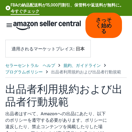
FBAの納品配送料が15,000円割引、保管料や返送料が無料に。
今すぐチェック
さっそ
く始め
る
適用されるマーケットプレイス:
日本
中
文
-
出品者利用規約および出
CN
品者行動規範
Deutsch
- DE
出品者はすべて、Amazonへの出品にあたり、以下
のポリシーを遵守する必要があります。ポリシーに
Español
違反したり、禁止コンテンツを掲載したりした場
- ES