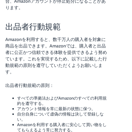
合、Amazonアカウントが停止処分になることがあ
ります。
Français
- FR
出品者行動規範
Italiano
- IT
Amazonを利用すると、数千万人の購入者を対象に
商品を出品できます。Amazonでは、購入者と出品
한
者に公正かつ信頼できる体験を提供できるよう努め
日
국
ています。これを実現するため、以下に記載した行
本
動規範の原則を遵守していただくようお願いしま
語
어
す。
-
KR
ロ
出品者行動規範の原則：
グ
イ
日
すべての準拠法およびAmazonのすべての利用規
ン
本
約を遵守する。
アカウント情報を常に最新の状態に保つ。
語
自分自身について虚偽の情報は決して登録しな
-
い。
さ
JP
Amazonを利用する購入者に安心して買い物をし
っ
てもらえるよう常に努力する。
そ