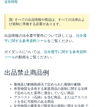
追加情報
Français
- FR
注:
すべての出品情報や商品は、すべての法律およ
び規制に準拠する必要があります。
Italiano
- IT
出品情報の法令遵守要件について詳しくは、
法令遵
守に関する参考資料ツール
をご覧ください。
한
日
국
本
ガイダンスについては、
法令遵守に関する参考資料
語
어
ツール
の動画をご覧ください。
-
KR
ロ
出品禁止商品例
グ
イ
日
ン
本
毒物及び劇物取締法で定められた毒物や劇物
有害物質を含有する家庭用品の規制に関する法律
語
で定められた基準に適合していない商品
-
アスベスト（石綿）を含む商品、またはアスベス
さ
JP
トを含む可能性のある商品
っ
そ
化学物質の審査及び製造等の規制に関する法律 で