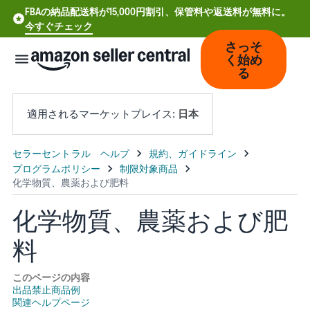
FBAの納品配送料が15,000円割引、保管料や返送料が無料に。
今すぐチェック
さっそ
く始め
る
適用されるマーケットプレイス:
日本
中
文
-
化学物質、農薬および肥
CN
料
Deutsch
- DE
このページの内容
出品禁止商品例
Español
関連ヘルプページ
- ES