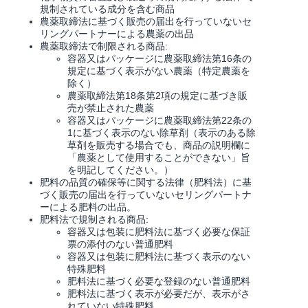
く
規制されている成分を含む商品
English
始
農薬取締法に基づく販売の届出を行っていないセ
- JP
め
リングパートナーによる農薬の出品
る
農薬取締法で制限される商品:
容器又はパッケージに農薬取締法第16条の
規定に基づく表示がない農薬（特定農薬を
除く）
農薬取締法第18条第2項の規定に基づき販
売が禁止された農薬
容器又はパッケージに農薬取締法第22条の
1に基づく表示のない除草剤（表示のある除
草剤を販売する場合でも、商品の説明欄に
「農薬として使用することができない」旨
を明記してください。）
肥料の品質の確保等に関する法律（肥料法）に基
づく販売の届出を行っていないセリングパートナ
ーによる肥料の出品。
肥料法で規制される商品:
容器又は包装に肥料法に基づく必要な保証
票の添付のない普通肥料
容器又は包装に肥料法に基づく表示のない
特殊肥料
肥料法に基づく必要な登録のない普通肥料
肥料法に基づく表示が必要だが、表示がさ
れていない特殊肥料