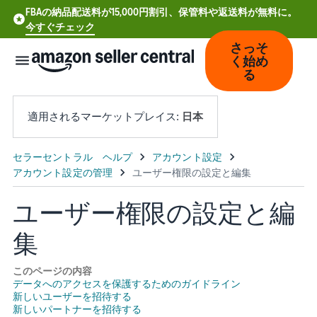
FBAの納品配送料が15,000円割引、保管料や返送料が無料に。
今すぐチェック
さっそ
く始め
る
適用されるマーケットプレイス:
日本
中
文
-
ユーザー権限の設定と編
CN
集
Deutsch
- DE
このページの内容
データへのアクセスを保護するためのガイドライン
新しいユーザーを招待する
Español
新しいパートナーを招待する
- ES