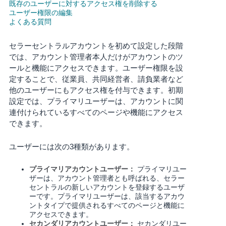
既存のユーザーに対するアクセス権を削除する
ユーザー権限の編集
Français
よくある質問
- FR
セラーセントラルアカウントを初めて設定した段階
Italiano
では、アカウント管理者本人だけがアカウントのツ
- IT
ールと機能にアクセスできます。ユーザー権限を設
定することで、従業員、共同経営者、請負業者など
한
他のユーザーにもアクセス権を付与できます。
初期
日
국
設定では、プライマリユーザーは、アカウントに関
本
連付けられているすべてのページや機能にアクセス
語
어
できます。
-
KR
ロ
ユーザーには次の3種類があります。
グ
イ
日
ン
プライマリアカウントユーザー：
プライマリユー
本
ザーは、アカウント管理者とも呼ばれる、セラー
セントラルの新しいアカウントを登録するユーザ
語
ーです。プライマリユーザーは、該当するアカウ
-
ントタイプで提供されるすべてのページと機能に
さ
JP
アクセスできます。
っ
そ
セカンダリアカウントユーザー：
セカンダリユー