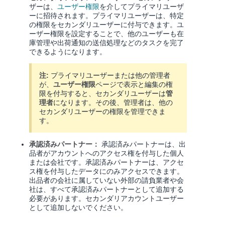
く
ザーは、
ユーザー権限
を介してプライマリユーザ
English
始
ーに招待されます。プライマリユーザーは、特定
- JP
め
の権限をセカンダリユーザーに付与できます。ユ
る
ーザー権限を設定することで、他のユーザーも在
庫管理や出荷通知の送信処理などのタスクを完了
できるようになります。
注:
プライマリユーザーまたは他の管理者
が、
ユーザー権限
ページで表示と編集の権
限を付与すると、セカンダリユーザーは
管
理者
になります。その後、管理者は、他の
セカンダリユーザーの権限を管理できま
す。
承認済みパートナー：
承認済みパートナーは、出
品者がアカウントへのアクセス権を付与した個人
または会社です。承認済みパートナーは、アクセ
ス権を付与したデータにのみアクセスできます。
出品者の会社に属していない外部の請負業者や会
社は、すべて承認済みパートナーとして追加する
必要があります。セカンダリアカウントユーザー
として追加しないでください。