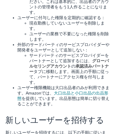
ださい。これは基本的に、出品者のアカウ
ントの管理者をもう1人作ることになりま
す。
ユーザーに付与した権限を定期的に確認する：
現在勤務していないユーザーを削除しま
す。
ユーザーの業務で不要になった権限を削除
します。
外部のサードパーティのサービスプロバイダーや
開発者をユーザーとして追加しない：
サードパーティのサービスプロバイダーを
パートナーとして追加するには、
グローバ
ルセリングアカウント
の
承認済みパートナ
ー
タブに移動します。画面上の手順に従っ
て、パートナーにアクセス権を付与しま
す。
ユーザー権限機能は大口出品者のみが利用できま
す。Amazonでは、
大口出品と小口出品の出品形
態
を提供しています。出品形態は簡単に切り替え
ることができます。
新しいユーザーを招待する
新しいユーザーを招待するには、以下の手順に従いま