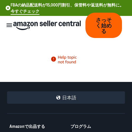
FBAの納品配送料が15,000円割引、保管料や返送料が無料に。
今すぐチェック
さっそ
く始め
る
中
文
-
CN
日本語
Deutsch
- DE
Español
Amazonで出品する
プログラム
- ES