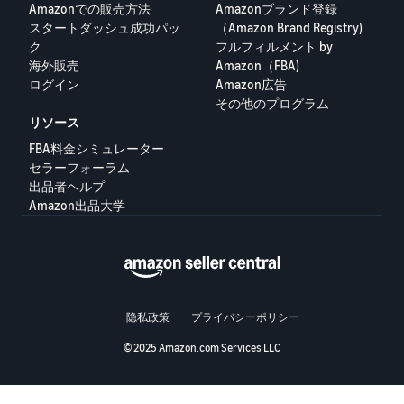
Amazonでの販売方法
Amazonブランド登録
スタートダッシュ成功パッ
（Amazon Brand Registry)
Français
ク
フルフィルメント by
- FR
海外販売
Amazon（FBA)
ログイン
Amazon広告
Italiano
その他のプログラム
- IT
リソース
FBA料金シミュレーター
한
セラーフォーラム
日
국
出品者ヘルプ
本
語
어
Amazon出品大学
-
KR
ロ
グ
イ
日
ン
本
隐私政策
プライバシーポリシー
語
© 2025 Amazon.com Services LLC
-
さ
JP
っ
そ