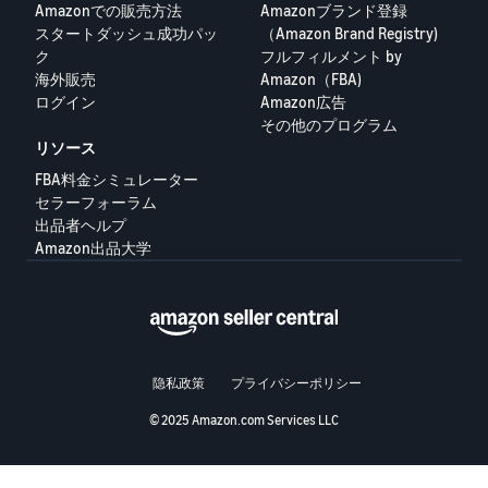
Amazonでの販売方法
Amazonブランド登録
スタートダッシュ成功パッ
（Amazon Brand Registry)
Français
ク
フルフィルメント by
- FR
海外販売
Amazon（FBA)
ログイン
Amazon広告
Italiano
その他のプログラム
- IT
リソース
FBA料金シミュレーター
한
セラーフォーラム
日
국
出品者ヘルプ
本
語
어
Amazon出品大学
-
KR
ロ
グ
イ
日
ン
本
隐私政策
プライバシーポリシー
語
© 2025 Amazon.com Services LLC
-
さ
JP
っ
そ