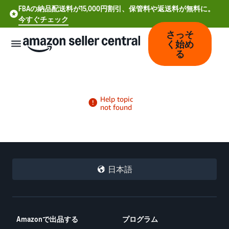
FBAの納品配送料が15,000円割引、保管料や返送料が無料に。
今すぐチェック
さっそ
く始め
る
中
文
-
CN
日本語
Deutsch
- DE
Español
Amazonで出品する
プログラム
- ES