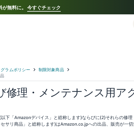
送料が無料に。
今すぐチェック
Select your preferred language
Français - FR
Italiano - IT
한국어 - KR
日本語 -
および修理・メンテナンス用ア
バイス(以下「Amazonデバイス」と総称します)ならびに(2)それらの修理
リ商品」と総称します)はAmazon.co.jpへの出品、販売が一切