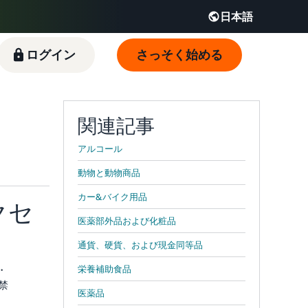
日本語
English - JP
ログイン
さっそく始める
 JP
関連記事
アルコール
動物と動物商品
カー&バイク用品
クセ
医薬部外品および化粧品
通貨、硬貨、および現金同等品
・
栄養補助食品
禁
医薬品