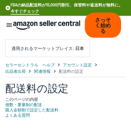
FBAの納品配送料が15,000円割引、保管料や返送料が無料に。
今すぐチェック
さっそ
く始め
る
適用されるマーケットプレイス:
日本
中
文
-
配送料の設定
CN
このページの内容
Deutsch
個数・重量制の配送
購入金額制で設定した配送料
- DE
よくある質問
Español
- ES