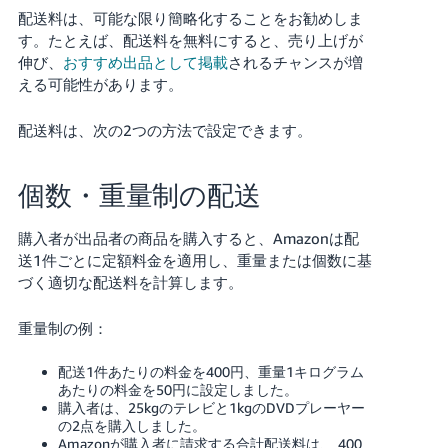
配送料は、可能な限り簡略化することをお勧めしま
Français
す。
たとえば、配送料を無料にすると、売り上げが
- FR
伸び、
おすすめ出品として掲載
されるチャンスが増
える可能性があります。
Italiano
- IT
配送料は、次の2つの方法で設定できます。
한
個数・重量制の配送
日
국
本
語
어
購入者が出品者の商品を購入すると、Amazonは配
-
送1件ごとに定額料金を適用し、重量または個数に基
KR
づく適切な配送料を計算します。
ロ
グ
イ
日
重量制の例：
ン
本
配送1件あたりの料金を400円、重量1キログラム
語
あたりの料金を50円に設定しました。
-
購入者は、25kgのテレビと1kgのDVDプレーヤー
さ
JP
の2点を購入しました。
っ
そ
Amazonが購入者に請求する合計配送料は、 400