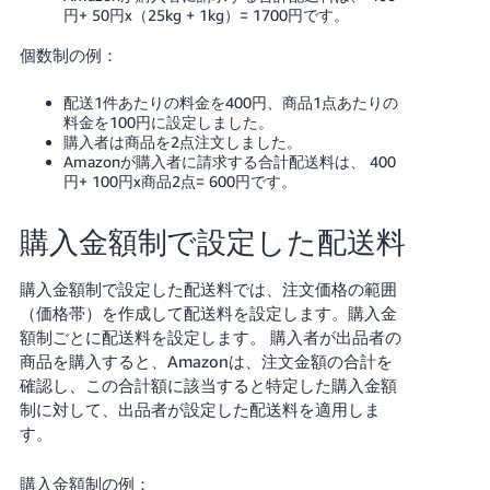
く
円+ 50円x（25kg + 1kg）= 1700円です。
English
始
- JP
め
個数制の例：
る
配送1件あたりの料金を400円、商品1点あたりの
料金を100円に設定しました。
購入者は商品を2点注文しました。
Amazonが購入者に請求する合計配送料は、 400
円+ 100円x商品2点= 600円です。
購入金額制で設定した配送料
購入金額制で設定した配送料では、注文価格の範囲
（価格帯）を作成して配送料を設定します。購入金
額制ごとに配送料を設定します。
購入者が出品者の
商品を購入すると、Amazonは、注文金額の合計を
確認し、この合計額に該当すると特定した購入金額
制に対して、出品者が設定した配送料を適用しま
す。
購入金額制の例：