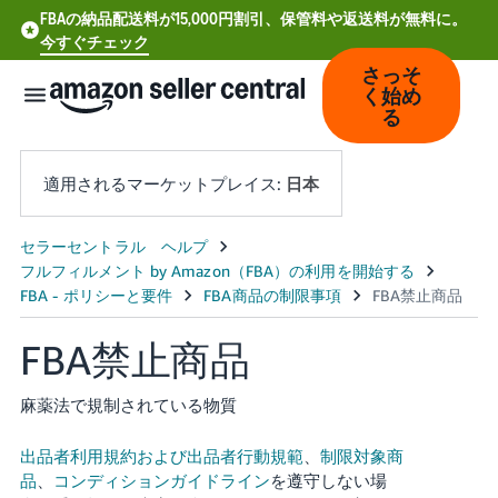
FBAの納品配送料が15,000円割引、保管料や返送料が無料に。
今すぐチェック
さっそ
く始め
る
適用されるマーケットプレイス:
日本
中
文
-
FBA禁止商品
CN
Deutsch
麻薬法で規制されている物質
- DE
出品者利用規約および出品者行動規範
、
制限対象商
Español
品
、
コンディションガイドライン
を遵守しない場
- ES