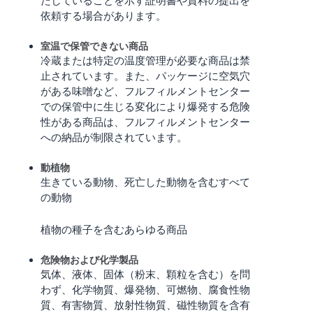
く
English
依頼する場合があります。
始
- JP
め
る
室温で保管できない商品
冷蔵または特定の温度管理が必要な商品は禁
止されています。また、パッケージに空気穴
がある味噌など、フルフィルメントセンター
での保管中に生じる変化により爆発する危険
性がある商品は、フルフィルメントセンター
への納品が制限されています。
動植物
生きている動物、死亡した動物を含むすべて
の動物
植物の種子を含むあらゆる商品
危険物および化学製品
気体、液体、固体（粉末、顆粒を含む）を問
わず、化学物質、爆発物、可燃物、腐食性物
質、有害物質、放射性物質、磁性物質を含有