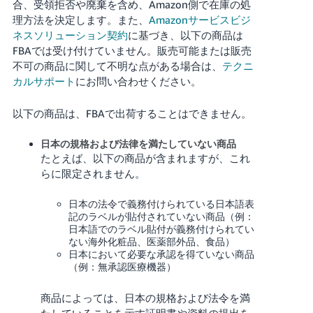
合、受領拒否や廃棄を含め、Amazon側で在庫の処
理方法を決定します。また、
Amazonサービスビジ
Français
ネスソリューション契約
に基づき、以下の商品は
- FR
FBAでは受け付けていません。販売可能または販売
不可の商品に関して不明な点がある場合は、
テクニ
Italiano
カルサポート
にお問い合わせください。
- IT
以下の商品は、FBAで出荷することはできません。
한
日
국
日本の規格および法律を満たしていない商品
本
語
어
たとえば、以下の商品が含まれますが、これ
らに限定されません。
-
KR
ロ
日本の法令で義務付けられている日本語表
グ
記のラベルが貼付されていない商品（例：
イ
日
日本語でのラベル貼付が義務付けられてい
ン
本
ない海外化粧品、医薬部外品、食品）
日本において必要な承認を得ていない商品
語
（例：無承認医療機器）
-
さ
JP
商品によっては、日本の規格および法令を満
っ
そ
たしていることを示す証明書や資料の提出を