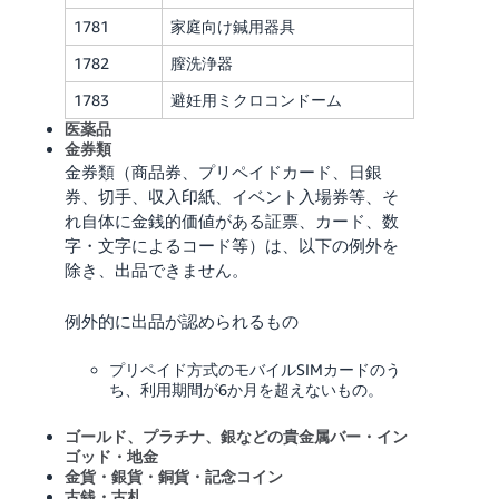
1781
家庭向け鍼用器具
1782
膣洗浄器
1783
避妊用ミクロコンドーム
医薬品
金券類
金券類（商品券、プリペイドカード、日銀
券、切手、収入印紙、イベント入場券等、そ
れ自体に金銭的価値がある証票、カード、数
字・文字によるコード等）は、以下の例外を
除き、出品できません。
例外的に出品が認められるもの
プリペイド方式のモバイルSIMカードのう
ち、利用期間が6か月を超えないもの。
ゴールド、プラチナ、銀などの貴金属バー・イン
ゴッド・地金
金貨・銀貨・銅貨・記念コイン
古銭・古札