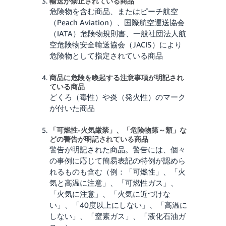
輸送が禁止されている商品
危険物を含む商品、またはピーチ航空
（Peach Aviation）、国際航空運送協会
（IATA）危険物規則書、一般社団法人航
空危険物安全輸送協会（JACIS）により
危険物として指定されている商品
商品に危険を喚起する注意事項が明記され
ている商品
どくろ（毒性）や炎（発火性）のマーク
が付いた商品
「可燃性-火気厳禁」、「危険物第～類」な
どの警告が明記されている商品
警告が明記された商品。警告には、個々
の事例に応じて簡易表記の特例が認めら
れるものも含む（例：「可燃性」、「火
気と高温に注意」、「可燃性ガス」、
「火気に注意」、「火気に近づけな
い」、「40度以上にしない」、「高温に
しない」、「窒素ガス」、「液化石油ガ