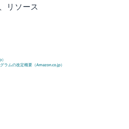
料、リソース
p）
ラムの改定概要（Amazon.co.jp）