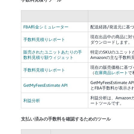
FBA料金シミュレーター
配送経路/発送元に基
現在出品中の商品に対す
手数料見積りレポート
ダウンロードします。
販売されたユニットあたりの手
特定のSKUのユニット
数料見積り額ウィジェット
Amazonの主な手数
現在の販売価格に基づ
手数料見積りレポート
（
在庫商品レポート
で
GetMyFeesEsti
GetMyFeesEstimate API
とFBA手数料が表示さ
利益分析は、Amaz
利益分析
ートツールです。
支払い済みの手数料を確認するためのツール