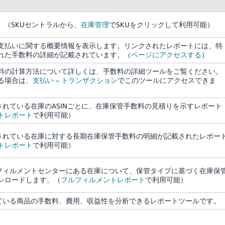
。（SKUセントラルから、
在庫管理
でSKUをクリックして利用可能）
支払いに関する概要情報を表示します。リンクされたレポートには、特
れた手数料の詳細が記載されています。（
ページにアクセスする
）
料の計算方法について詳しくは、手数料の詳細ツールをご覧ください。
る場合は、
支払い – トランザクション
でこのツールにアクセスできま
管されている在庫のASINごとに、在庫保管手数料の見積りを示すレポート
トレポート
で利用可能）
管されている在庫に対する長期在庫保管手数料の明細が記載されたレポー
トレポート
で利用可能）
ルフィルメントセンターにある在庫について、保管タイプに基づく在庫保
ンロードします。（
フルフィルメントレポート
で利用可能）
れている商品の手数料、費用、収益性を分析できるレポートツールです。