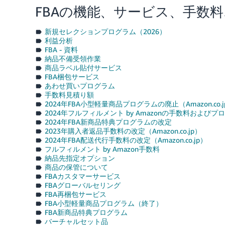
FBAの機能、サービス、手数
新規セレクションプログラム（2026）
利益分析
FBA - 資料
納品不備受領作業
商品ラベル貼付サービス
FBA梱包サービス
あわせ買いプログラム
手数料見積り額
2024年FBA小型軽量商品プログラムの廃止（Amazon.co.j
2024年フルフィルメント by Amazonの手数料およびプログ
2024年FBA新商品特典プログラムの改定
2023年購入者返品手数料の改定（Amazon.co.jp）
2024年FBA配送代行手数料の改定（Amazon.co.jp）
フルフィルメント by Amazon手数料
納品先指定オプション
商品の保管について
FBAカスタマーサービス
FBAグローバルセリング
FBA再梱包サービス
FBA小型軽量商品プログラム（終了）
FBA新商品特典プログラム
バーチャルセット品