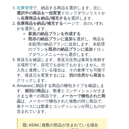
く
English
在庫管理
で、納品する商品を選択します。
次に、
始
- JP
め
選択中の商品を一括変更
ドロップダウンリストか
る
ら
在庫商品を納品/補充する
を選択します。
在庫商品を納品/補充する
ページで、次のいずれ
かを選択します。
新規の納品プランを作成する
既存の納品プランに追加
を選択し、商品を
未処理の納品プランに追加します。未処理
のプランを
既存の納品プランに追加
ドロッ
プダウンメニューから選択します。
発送元を確認します。発送元住所は集荷を依頼す
る場所です。自宅でも会社でもかまいません。仕
入先と連携している場合は、その倉庫でも可能で
す。発送元を変更するには、
別の住所から発送
を
クリックします。
Amazonに納品する商品の梱包タイプを確認しま
す。
個別の商品
は、数量とコンディションがさま
ざまな単一の商品です。
メーカーで梱包された商
品
は、メーカーで梱包された複数の同じ商品で、
各ケースには数量とコンディションが同じものが
含まれています。
注:
ASINに複数の部品が含まれている場合