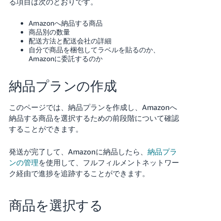
る項目は次のとおりです。
Français
Amazonへ納品する商品
- FR
商品別の数量
配送方法と配送会社の詳細
自分で商品を梱包してラベルを貼るのか、
Italiano
Amazonに委託するのか
- IT
納品プランの作成
한
日
국
本
このページでは、納品プランを作成し、Amazonへ
語
어
納品する商品を選択するための前段階について確認
-
することができます。
KR
ロ
グ
発送が完了して、Amazonに納品したら、
納品プラ
イ
日
ンの管理
を使用して、フルフィルメントネットワー
ン
本
ク経由で進捗を追跡することができます。
語
-
商品を選択する
さ
JP
っ
そ