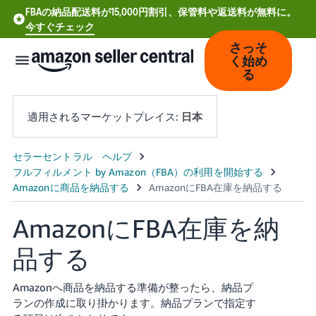
FBAの納品配送料が15,000円割引、保管料や返送料が無料に。
今すぐチェック
さっそ
く始め
る
適用されるマーケットプレイス:
日本
中
文
-
AmazonにFBA在庫を納
CN
品する
Deutsch
- DE
Amazonへ商品を納品する準備が整ったら、納品プ
Español
ランの作成に取り掛かります。納品プランで指定す
- ES