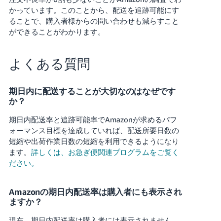
く
English
かっています。このことから、配送を追跡可能にす
始
- JP
ることで、購入者様からの問い合わせも減らすこと
め
る
ができることがわかります。
よくある質問
期日内に配送することが大切なのはなぜです
か？
期日内配送率と追跡可能率でAmazonが求めるパフ
ォーマンス目標を達成していれば、配送所要日数の
短縮や出荷作業日数の短縮を利用できるようになり
ます。
詳しくは、お急ぎ便関連プログラムをご覧く
ださい。
Amazonの期日内配送率は購入者にも表示され
ますか？
現在、期日内配送率は購入者には表示されません。