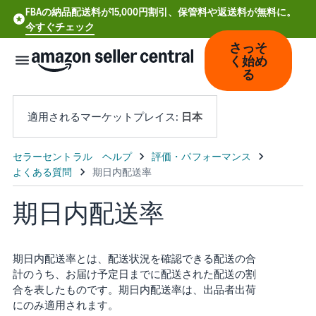
FBAの納品配送料が15,000円割引、保管料や返送料が無料に。
今すぐチェック
さっそ
く始め
る
適用されるマーケットプレイス:
日本
中
文
-
期日内配送率
CN
Deutsch
期日内配送率とは、配送状況を確認できる配送の合
- DE
計のうち、お届け予定日までに配送された配送の割
合を表したものです。期日内配送率は、出品者出荷
Español
にのみ適用されます。
- ES