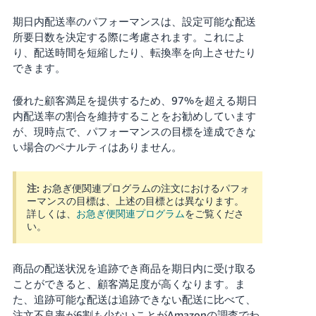
期日内配送率のパフォーマンスは、設定可能な配送
Français
所要日数を決定する際に考慮されます。これによ
- FR
り、配送時間を短縮したり、転換率を向上させたり
できます。
Italiano
- IT
優れた顧客満足を提供するため、97%を超える期日
内配送率の割合を維持することをお勧めしています
한
が、現時点で、パフォーマンスの目標を達成できな
日
국
本
い場合のペナルティはありません。
語
어
-
注:
お急ぎ便関連プログラムの注文におけるパフォ
KR
ーマンスの目標は、上述の目標とは異なります。
ロ
グ
詳しくは、
お急ぎ便関連プログラム
をご覧くださ
イ
日
い。
ン
本
語
商品の配送状況を追跡でき商品を期日内に受け取る
-
ことができると、顧客満足度が高くなります。ま
さ
JP
た、追跡可能な配送は追跡できない配送に比べて、
っ
そ
注文不良率が6割も少ないことがAmazonの調査でわ