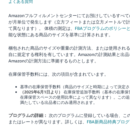
よくある質問
Français
Amazonフルフィルメントセンターにてお預けしているすべ
- FR
が月単位で発生します（立方フィートまたは立方メートルで
て異なります）。
体積の測定は、
FBAプログラムのポリシー
Italiano
能な状態にある商品のサイズを基準に計算されます。
- IT
梱包された商品のサイズや重量の計測方法、または使用されるサ
한
自に規定する権利を有しています。Amazonの計測結果と出
日
국
本
Amazonの計測方法に準拠するものとします。
語
어
-
在庫保管手数料には、次の項目が含まれています。
KR
ロ
基準の在庫保管手数料（商品のサイズと時期によって決定さ
グ
（2025年6月1日より）
在庫保管追加手数料（基本の在庫保
イ
日
ン
在庫保管スペースの使用比率によって異なります）。この追
本
満たしている出品者にのみ適用されます。
語
プログラムの詳細：
次のプログラムに登録している場合、こ
-
さ
またはレートが異なります。詳しくは、
FBA新商品特典プロ
JP
っ
そ