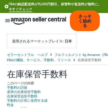
FBAの納品配送料が15,000円割引、保管料や返送料が無料に。
今すぐチェック
さっそ
く始め
る
適用されるマーケットプレイス:
日本
中
文
-
在庫保管手数料
CN
このページの内容
Deutsch
手数料の詳細
- DE
基準の在庫保管手数料
在庫保管追加手数料
手数料の計算に使用する値
Español
料金
- ES