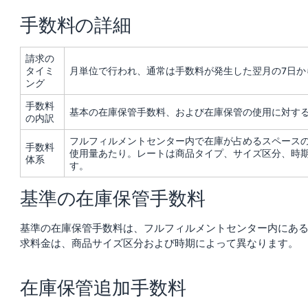
く
English
始
手数料の詳細
- JP
め
る
請求の
タイミ
月単位で行われ、通常は手数料が発生した翌月の7日か
ング
手数料
基本の在庫保管手数料、および在庫保管の使用に対す
の内訳
フルフィルメントセンター内で在庫が占めるスペースの
手数料
使用量あたり。レートは商品タイプ、サイズ区分、時
体系
す。
基準の在庫保管手数料
基準の在庫保管手数料は、フルフィルメントセンター内にあ
求料金は、商品サイズ区分および時期によって異なります。
在庫保管追加手数料