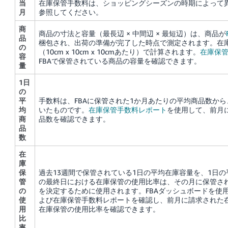
当
在庫保管手数料は、ショッピングシーズンの時期によって
月
参照してください。
商
商品の寸法と容量（最長辺 × 中間辺 × 最短辺）は、商品が
品
梱包され、出荷の準備が完了した時点で測定されます。
在
の
（10cm x 10cm x 10cmあたり）で計算されます。
在庫保
容
FBAで保管されている商品の容量を確認できます。
量
1日
の
平
手数料は、FBAに保管された1か月あたりの平均商品数か
均
いたものです。
在庫保管手数料レポート
を使用して、前月に
商
品数を確認できます。
品
数
在
庫
保
過去13週間で保管されている1日の平均在庫容量を、1日
管
の最終日における在庫保管の使用比率は、その月に保管さ
の
を決定するために使用されます。FBAダッシュボードを使
使
よび在庫保管手数料レポートを確認し、前月に請求された
用
在庫保管の使用比率を確認できます。
比
率