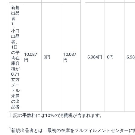
新規
出品
者
1
、
小口
出品
者、
1日
の平
10.087
10.087
0円
6.984円
0円
6.9
均在
円
円
庫容
積が
0.71
立方
メー
トル
未満
の出
品者
上記の手数料には10%の消費税が含まれます。
1
新規出品者とは、最初の在庫をフルフィルメントセンターに