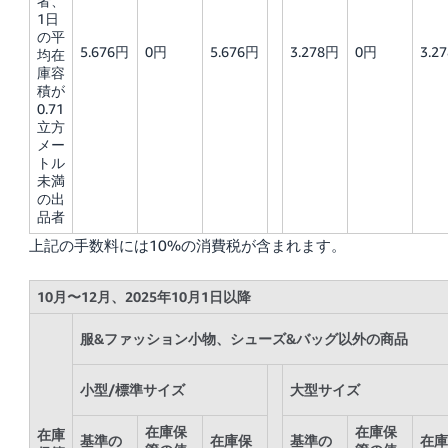
者、
1日
の平
5.676円
0円
5.676円
3.278円
0円
3.2
均在
庫容
積が
0.71
立方
メー
トル
未満
の出
品者
上記の手数料には10%の消費税が含まれます。
10月〜12月、2025年10月1日以降
服&ファッション小物、シューズ&バッグ以外の商品
小型/標準サイズ
大型サイズ
在庫保
在庫保
在庫
基準の
在庫保
基準の
在庫