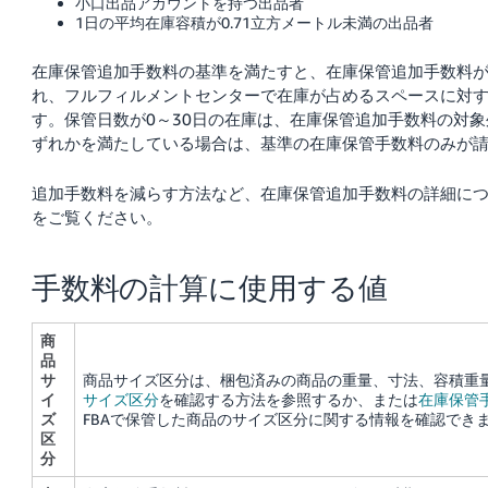
小口出品アカウントを持つ出品者
1日の平均在庫容積が0.71立方メートル未満の出品者
在庫保管追加手数料の基準を満たすと、在庫保管追加手数料
れ、フルフィルメントセンターで在庫が占めるスペースに対す
す。保管日数が0～30日の在庫は、在庫保管追加手数料の対
ずれかを満たしている場合は、基準の在庫保管手数料のみが
追加手数料を減らす方法など、在庫保管追加手数料の詳細に
をご覧ください。
手数料の計算に使用する値
商
品
サ
商品サイズ区分は、梱包済みの商品の重量、寸法、容積重
イ
サイズ区分
を確認する方法を参照するか、または
在庫保管
ズ
FBAで保管した商品のサイズ区分に関する情報を確認でき
区
分