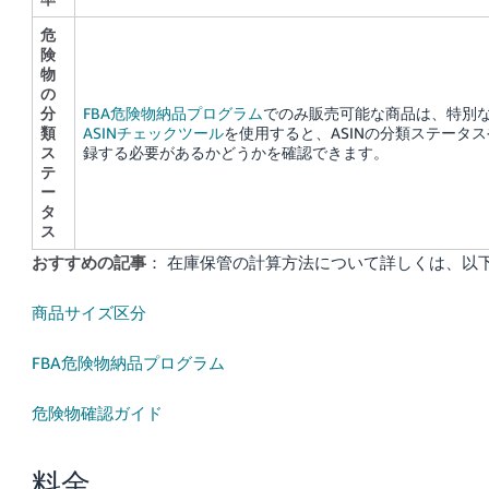
危
険
物
の
分
FBA危険物納品プログラム
でのみ販売可能な商品は、特別
類
ASINチェックツール
を使用すると、ASINの分類ステータ
ス
録する必要があるかどうかを確認できます。
テ
ー
タ
ス
おすすめの記事
： 在庫保管の計算方法について詳しくは、以
商品サイズ区分
FBA危険物納品プログラム
危険物確認ガイド
料金