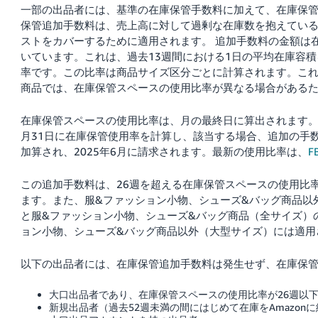
一部の出品者には、基準の在庫保管手数料に加えて、在庫保
保管追加手数料は、売上高に対して過剰な在庫数を抱えてい
ストをカバーするために適用されます。
追加手数料の金額は
いています。これは、過去13週間における1日の平均在庫容
率です。この比率は商品サイズ区分ごとに計算されます。こ
商品では、在庫保管スペースの使用比率が異なる場合がある
在庫保管スペースの使用比率は、月の最終日に算出されます。た
月31日に在庫保管使用率を計算し、該当する場合、追加の手
加算され、2025年6月に請求されます。最新の使用比率は、
F
この追加手数料は、26週を超える在庫保管スペースの使用比
ます。また、服&ファッション小物、シューズ&バッグ商品以
と服&ファッション小物、シューズ&バッグ商品（全サイズ）
ョン小物、シューズ&バッグ商品以外（大型サイズ）には適用
以下の出品者には、在庫保管追加手数料は発生せず、在庫保
大口出品者であり、在庫保管スペースの使用比率が26週以
新規出品者（過去52週未満の間にはじめて在庫をAmazon