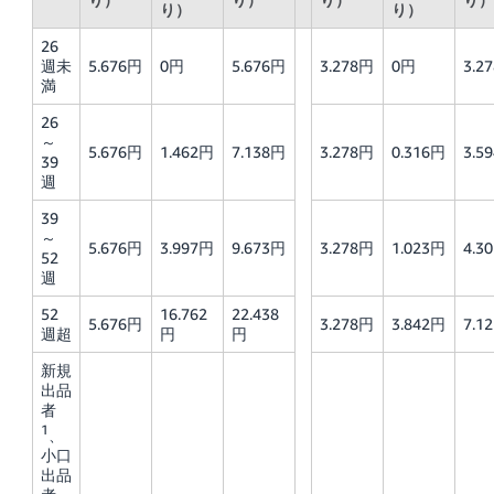
り）
り）
26
週未
5.676円
0円
5.676円
3.278円
0円
3.2
満
26
～
5.676円
1.462円
7.138円
3.278円
0.316円
3.5
39
週
39
～
5.676円
3.997円
9.673円
3.278円
1.023円
4.3
52
週
52
16.762
22.438
5.676円
3.278円
3.842円
7.1
週超
円
円
新規
出品
者
1
、
小口
出品