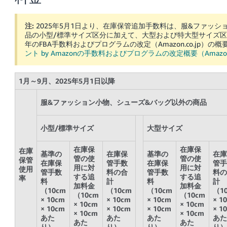
注:
2025年5月1日より、在庫保管追加手数料は、服&ファッ
品の小型/標準サイズ区分に加えて、大型および特大型サイズ区
年のFBA手数料およびプログラムの改定（Amazon.co.jp）の
ント by Amazonの手数料およびプログラムの改定概要（Amazon.
1月～9月、2025年5月1日以降
服&ファッション小物、シューズ&バッグ以外の商品
小型/標準サイズ
大型サイズ
在庫保
在庫保
在庫
基準の
在庫保
基準の
在庫
管の使
管の使
保管
在庫保
管手数
在庫保
管手
用に対
用に対
使用
管手数
料の合
管手数
料の
する追
する追
率
料
計
料
計
加料金
加料金
（10cm
（10cm
（10cm
（1
（10cm
（10cm
× 10cm
× 10cm
× 10cm
× 1
× 10cm
× 10cm
× 10cm
× 10cm
× 10cm
× 1
× 10cm
× 10cm
あた
あた
あた
あた
あた
あた
り）
り）
り）
り）