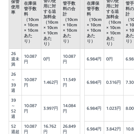
管の使
管の使
保管
在庫保
管手数
在庫保
管手
用に対
用に対
使用
管手数
料の合
管手数
料の
する追
する追
率
料
計
料
計
加料金
加料金
（10cm
（10cm
（10cm
（1
（10cm
（10cm
× 10cm
× 10cm
× 10cm
× 1
× 10cm
× 10cm
× 10cm
× 10cm
× 10cm
× 1
× 10cm
× 10cm
あた
あた
あた
あた
あた
あた
り）
り）
り）
り）
り）
り）
26
10.087
10.087
週未
0円
6.984円
0円
6.9
円
円
満
26
～
10.087
11.549
1.462円
6.984円
0.316円
7.3
39
円
円
週
39
～
10.087
14.084
3.997円
6.984円
1.023円
8.0
52
円
円
週
52
10.087
16.762
26.849
6.984円
3.842円
10.
週超
円
円
円