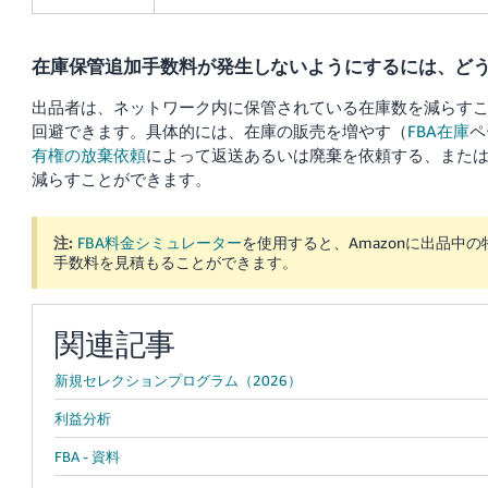
在庫保管追加手数料が発生しないようにするには、ど
出品者は、ネットワーク内に保管されている在庫数を減らす
回避できます。具体的には、在庫の販売を増やす（
FBA在庫
ペ
有権の放棄依頼
によって返送あるいは廃棄を依頼する、また
減らすことができます。
注:
FBA料金シミュレーター
を使用すると、Amazonに出品中
手数料を見積もることができます。
関連記事
新規セレクションプログラム（2026）
利益分析
FBA - 資料