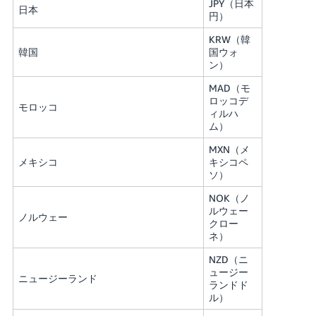
JPY（日本
日本
円）
KRW（韓
韓国
国ウォ
ン）
MAD（モ
ロッコデ
モロッコ
ィルハ
ム）
MXN（メ
メキシコ
キシコペ
ソ）
NOK（ノ
ルウェー
ノルウェー
クロー
ネ）
NZD（ニ
ュージー
ニュージーランド
ランドド
ル）