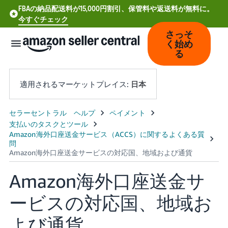
FBAの納品配送料が15,000円割引、保管料や返送料が無料に。
今すぐチェック
さっそ
く始め
る
適用されるマーケットプレイス:
日本
中
文
-
CN
Amazon海外口座送金サ
Deutsch
- DE
ービスの対応国、地域お
Español
よび通貨
- ES