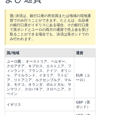
Français
注:
決済は、銀行口座の所在国または地域の現地通
- FR
貨でのみ行うことができます。
たとえば、出品者
の銀行口座がイギリスにある場合、その銀行口座
Italiano
で英ポンドとユーロの両方の通貨で売上金を受け
- IT
取ることができる場合でも、決済は英ポンドでの
み行われます。
한
日
국
国/地域
通貨
本
語
어
ユーロ圏： オーストリア、ベルギー、
-
クロアチア、キプロス、エストニア、フ
KR
ィンランド、フランス、ドイツ、ギリシ
ロ
ャ、アイルランド、イタリア、ラトビ
EUR（ユ
グ
ア、リトアニア、ルクセンブルグ、マル
ーロ）
イ
日
タ、モナコ、オランダ、ポルトガル、サ
ン
本
ンマリノ、スロバキア、スロベニア、ス
ペイン
語
GBP（英
-
イギリス
さ
ポンド）
JP
っ
そ