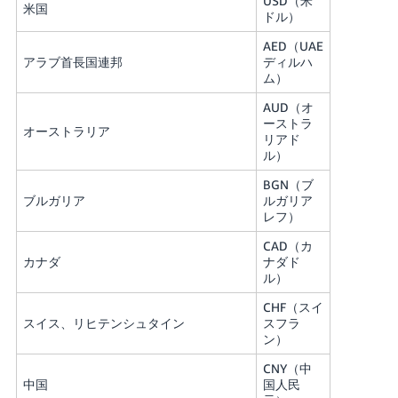
USD（米
米国
く
English
ドル）
始
- JP
め
AED（UAE
る
アラブ首長国連邦
ディルハ
ム）
AUD（オ
ーストラ
オーストラリア
リアド
ル）
BGN（ブ
ブルガリア
ルガリア
レフ）
CAD（カ
カナダ
ナダド
ル）
CHF（スイ
スイス、リヒテンシュタイン
スフラ
ン）
CNY（中
中国
国人民