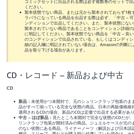
コミックセットに出品される際は必ず複数巻のセットで出
ください。
製本状態でない商品、または元から製本されておらず1枚
ラバラになっている商品を出品する際は必ず、「中古 – 
ンディションで出品してください。また、製本状態にない
製本されていない商品であることをコンディション詳細の
に明記してください。製本状態でない商品を「中古 – 良
のコンディションで出品されている、もしくはコンディシ
細の記入欄に明記されていない場合は、Amazonの判断に
品を取り下げる場合があります。
CD・レコード – 新品および中古
CD
未使用かつ未開封で、元のシュリンクラップ包装のま
新品：
品がすべて揃っている完全な状態の商品。日本の再販価格維
適用されるCDの場合、新品のCDは定価で出品する必要があ
見たところ未開封で完全な状態のCDだが
中古 – ほぼ新品：
リンクラップ包装が開封済みの商品。ジュエルケースが元の
のない状態にある商品。ライナーノーツ（解説および日本語
梱品、スリーブ、帯などが購入時に付属していた場合は、そ