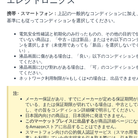
上記の一般的なコンディションに加え
携帯・スマートフォン：
基準にも従ってコンディションを選択してください。
電気安全性確認と初期化のみ行ったものの、その他の目的で
ていない商品は、「中古 – ほぼ新品」またはそれ以下のコン
ンを選択します（未使用であっても「新品」を選択しないで
い）。
液晶画面に傷がある場合は、「良い」以下のコンディション
てください。
液晶画面にひび割れがある場合は、「可」のコンディション
てください。
ネットワーク利用制限が△もしくは×の場合は、出品できませ
注:
メーカー保証があり、すでにメーカーが定める保証期間が
ている、または保証期限が切れている場合は、中古として
し、その旨をコンディション詳細欄で明示してください。
日本国内向けの商品は、日本国外に発送できません。
が商品詳細ページにな
このマーケットプレイスに出品する
をAmazonストアに出品することはできません。
スマートフォン向けの公的個人認証サービス（スマホ用電
書）を利用していた中古端末を引き取る際には、引き取り