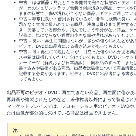
見たところ未開封で完全な状態のビデオ・D
中古 – ほぼ新品：
が、元のシュリンクラップ包装は開封済みの商品。ケースや
ままの状態で、傷や汚れが全くない商品。ギフトに適してい
使用されているが、非常に状態の良い、
中古 – 非常に良い：
題がなく大切に扱われている商品。映像は最後まで再生する
き、欠落している部分や、飛んでしまう部分がない商品。ケ
説書に、気にならない程度の小さな傷や汚れがあってもよい
再生に問題はないが、多少の傷や汚れなどがあ
中古 – 良い：
ビデオ、DVDに出品者による書き込みがあってもよい。
再生に問題はないが、目立った傷や汚れがある商
中古 – 可：
スや箱は破損していたり、欠けていてもよい。DVDジャケッ
ナーノーツ（解説および日本語訳）、同梱品のすべて、また
書き込みや破損がある商品。出品者は破損について商品情報
記載する必要があります。ビデオ、DVDに出品者による書き
ってもよい。
再生できない商品、再生面に傷があ
出品不可のビデオ・DVD：
再録画や複製されたものなど、著作権者以外によって製造され
マーケットプレイスでは、プロモーション用のビデオ・DVDや
たは画像が部分的に欠けている商品は出品できません。
注:
特典、ライナーノーツ、歌詞カードなど付属品に欠品があ