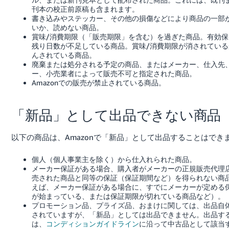
刊本の校正前原稿も含まれます。
書き込みやステッカー、その他の損傷などにより商品の一部
いか、読めない商品。
賞味/消費期限（「販売期限」を含む）を過ぎた商品。有効保
残り日数が不足している商品。賞味/消費期限が消されている
んされている商品。
廃棄または処分される予定の商品、またはメーカー、仕入先
ー、小売業者によって販売不可と指定された商品。
Amazonでの販売が禁止されている商品。
「新品」として出品できない商品
以下の商品は、Amazonで「新品」として出品することはでき
個人（個人事業主を除く）から仕入れられた商品。
メーカー保証がある場合、購入者がメーカーの正規販売代理
売された商品と同等の保証（保証期間など）を得られない商
えば、メーカー保証がある場合に、すでにメーカーが定める
が始まっている、または保証期限が切れている商品など）。
プロモーション品、プライズ品、おまけに関しては、出品自
されていますが、「新品」としては出品できません。出品す
は、
コンディションガイドライン
に沿って中古品として該当