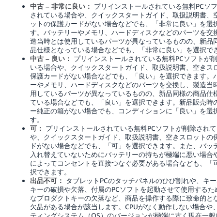
プリインストールされている無料PCソ
中古 – 非常に良い：
されている場合や、クイックスタートガイド、取扱説明書、
ットの保護カードがない場合などでも、「非常に良い」を選
す。バッテリーやメモリ、ハードディスクなどのパーツを交
造当時とは使用しているパーツが異なっているものの、新品
品仕様となっている場合などでも、「非常に良い」を選択で
プリインストールされている無料PCソフトが
中古 – 良い：
いる場合や、クイックスタートガイド、取扱説明書、空きス
保護カードがない場合などでも、「良い」を選択できます。
ーやメモリ、ハードディスクなどのパーツを交換し、製造当
用しているパーツが異なっているものの、新品同様の商品仕
ている場合などでも、「良い」を選択できます。新品販売時
ー純正の箱がない場合でも、コンディションに「良い」を選
す。
プリインストールされている無料PCソフトが削除されて
可：
や、クイックスタートガイド、取扱説明書、空きスロットの
ドがない場合などでも、「可」を選択できます。また、バッ
入れ替えていないためにバッテリーの持ちが極端に悪い場合
によってコンセントを直接つなぐ必要がある場合なども、「
択できます。
タブレットPCのタッチパネルのひび割れや、キー
出品不可：
キーの破損や欠落、付属のPCソフトを起動させて使用するた
なプロダクトキーの欠落など、商品を操作する際に致命的と
欠品がある場合が該当します。CPUがなく動作しない場合や
ティングシステム（OS）のバージョンが極端に古く現在一般