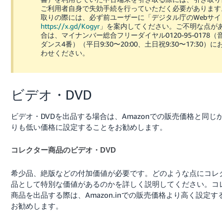
ご利用者自身で失効手続を行っていただく必要があります
取りの際には、必ず前ユーザーに「デジタル庁のWebサイ
https://x.gd/Kogyr
」を案内してください。ご不明な点が
合は、マイナンバー総合フリーダイヤル0120-95-0178（
ダンス4番）（平日9:30〜20:00、土日祝9:30〜17:30）
わせください。
ビデオ・DVD
ビデオ・DVDを出品する場合は、Amazonでの販売価格と同じ
りも低い価格に設定することをお勧めします。
コレクター商品のビデオ・DVD
希少品、絶版などの付加価値が必要です。どのような点にコレ
品として特別な価値があるのかを詳しく説明してください。
コ
商品を出品する際は、Amazon.inでの販売価格より高く設定す
お勧めします。