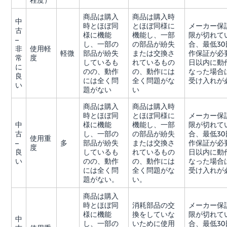
商品は購入
商品は購入時
中
時とほぼ同
とほぼ同様に
メーカー保
古
様に機能
機能し、一部
限が切れて
–
し、一部の
の部品が紛失
合、最低3
非
使用軽
軽微
部品が紛失
または交換さ
作保証が必
常
度
しているも
れているもの
日以内に動
に
のの、動作
の、動作には
なった場合
良
には全く問
全く問題がな
受け入れが
い
題がない
い
商品は購入
商品は購入時
時とほぼ同
とほぼ同様に
メーカー保
中
様に機能
機能し、一部
限が切れて
古
し、一部の
の部品が紛失
合、最低3
使用重
–
多
部品が紛失
または交換さ
作保証が必
度
良
しているも
れているもの
日以内に動
い
のの、動作
の、動作には
なった場合
には全く問
全く問題がな
受け入れが
題がない。
い。
商品は購入
時とほぼ同
消耗部品の交
メーカー保
様に機能
換をしていな
限が切れて
中
し、一部の
いために使用
合、最低3