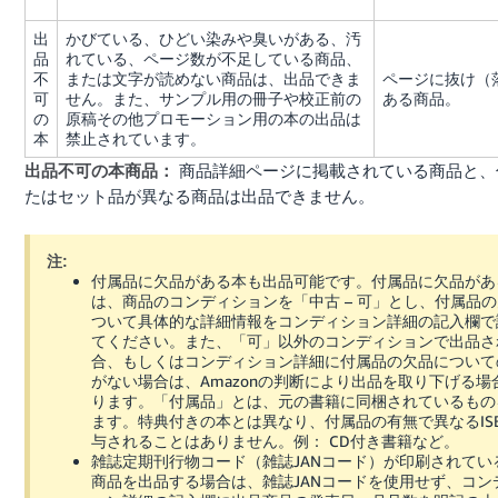
出
かびている、ひどい染みや臭いがある、汚
品
れている、ページ数が不足している商品、
不
または文字が読めない商品は、出品できま
ページに抜け（
可
せん。また、サンプル用の冊子や校正前の
ある商品。
の
原稿その他プロモーション用の本の出品は
本
禁止されています。
商品詳細ページに掲載されている商品と、
出品不可の本商品：
たはセット品が異なる商品は出品できません。
注:
付属品に欠品がある本も出品可能です。付属品に欠品があ
は、商品のコンディションを「中古 – 可」とし、付属品
ついて具体的な詳細情報をコンディション詳細の記入欄で
てください。また、「可」以外のコンディションで出品さ
合、もしくはコンディション詳細に付属品の欠品について
がない場合は、Amazonの判断により出品を取り下げる場
ります。「付属品」とは、元の書籍に同梱されているもの
ます。特典付きの本とは異なり、付属品の有無で異なるIS
与されることはありません。例： CD付き書籍など。
雑誌定期刊行物コード（雑誌JANコード）が印刷されてい
商品を出品する場合は、雑誌JANコードを使用せず、コン