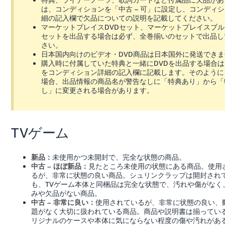
は、コンディションを「中古 – 可」に設定し、コンディ
細の記入欄で欠品についての説明を記載してください。
マーケットプレイスDVDセット、マーケットプレイスブ
セットを出品する場合は必ず、全巻揃いのセットで出品し
さい。
日本国内向けのビデオ・DVD商品は日本国外に発送でき
購入時に付属していた特典と一緒にDVDを出品する場合
をコンディション詳細の記入欄に記載します。そのように
場合、出品情報の商品名が警告なしに「特典あり」から「
し」に変更される場合があります。
TVゲーム
未使用かつ未開封で、完全な状態の商品。
新品：
見たところ未使用の状態にある商品。使用
中古 – ほぼ新品：
るが、非常に状態の良い商品。シュリンクラップは開封され
も、TVゲーム本体と同梱品は完全な状態で、汚れや傷がなく
みや欠品がない商品。
使用されているが、非常に状態の良い、
中古 – 非常に良い：
題がなく大切に扱われている商品。商品や説明書は揃ってい
リジナルのケースや本体に気にならない程度の傷や汚れがあ