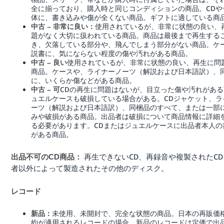
全に揃っており、購入時と同じコンディションの商品。CDや
体に、書き込みや傷が全くない商品。ギフトに適している商
使用されているが、非常に状態の良い、
中古 – 非常に良い：
題がなく大切に扱われている商品。商品は最後まで再生する
き、欠落している部分や、飛んでしまう部分がない商品。ケ
説書に、気にならない程度の傷や汚れがある商品。
使用されているが、非常に状態の良い、再生に問
中古 – 良い
商品。ケースや、ライナーノーツ（解説および日本語訳）、
に、いくらか傷などがある商品。
CDの再生に問題はないが、目立った傷や汚れがあ
中古 – 可
ュエルケースも破損している場合がある。CDジャケット、ラ
ーツ（解説および日本語訳）、同梱品のすべて、または一部
みや破損がある商品。出品者は破損について商品情報に詳細
る必要があります。CDまたはジュエルケースに出品者本人の
がある商品。
再生できないCD、再録音や複製されたC
出品不可のCD商品：
者以外によって製造されたその他のディスク。
レコード
未使用、未開封で、完全な状態の商品。日本の再販価
新品：
約が適用されるレコードの場合、新品のレコードは定価で出