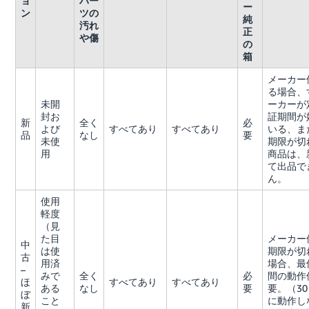
ョ
パー
ー
ン
ツの
純
汚れ
正
や傷
の
箱
メーカー
る場合、
未開
ーカーが
封お
証期間が
新
全く
必
よび
すべてあり
すべてあり
いる、ま
品
なし
要
未使
期限が切
用
商品は、
て出品で
ん。
使用
軽度
（見
た目
メーカー
中
は使
期限が切
古
用済
場合、最
–
みで
全く
必
間の動作
ほ
すべてあり
すべてあり
ある
なし
要
要。（3
ぼ
こと
に動作し
新