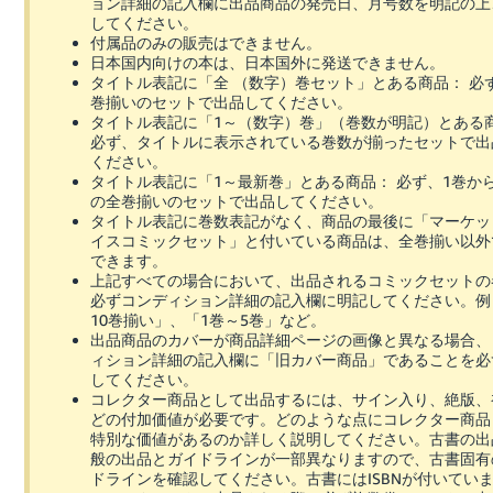
ョン詳細の記入欄に出品商品の発売日、月号数を明記の上
してください。
付属品のみの販売はできません。
日本国内向けの本は、日本国外に発送できません。
タイトル表記に「全 （数字）巻セット」とある商品： 必
巻揃いのセットで出品してください。
タイトル表記に「1～（数字）巻」（巻数が明記）とある
必ず、タイトルに表示されている巻数が揃ったセットで出
ください。
タイトル表記に「1～最新巻」とある商品： 必ず、1巻か
の全巻揃いのセットで出品してください。
タイトル表記に巻数表記がなく、商品の最後に「マーケッ
イスコミックセット」と付いている商品は、全巻揃い以外
できます。
上記すべての場合において、出品されるコミックセットの
必ずコンディション詳細の記入欄に明記してください。例
10巻揃い」、「1巻～5巻」など。
出品商品のカバーが商品詳細ページの画像と異なる場合、
ィション詳細の記入欄に「旧カバー商品」であることを必
してください。
コレクター商品として出品するには、サイン入り、絶版、
どの付加価値が必要です。どのような点にコレクター商品
特別な価値があるのか詳しく説明してください。古書の出
般の出品とガイドラインが一部異なりますので、古書固有
ドラインを確認してください。古書にはISBNが付いてい