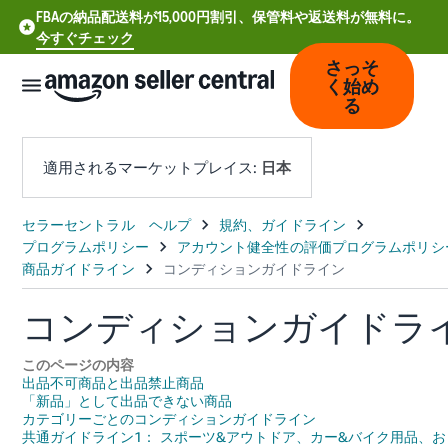
FBAの納品配送料が15,000円割引、保管料や返送料が無料に。
今すぐチェック
さっそ
く始め
る
適用されるマーケットプレイス:
日本
中
文
-
CN
コンディションガイドラ
Deutsch
このページの内容
- DE
出品不可商品と出品禁止商品
「新品」として出品できない商品
カテゴリーごとのコンディションガイドライン
Español
共通ガイドライン1： スポーツ&アウトドア、カー&バイク用品、お
- ES