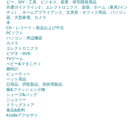
ビー、DIY・工具、ビジネス、産業・研究開発用品
共通ガイドライン2： エレクトロニクス、楽器、ホーム（家具/イン
Français
チン）、ホームアプライアンス、文房具・オフィス用品、パソコン
器、大型家電、カメラ
- FR
本
CD・レコード – 新品および中古
Italiano
PCソフト
- IT
パソコン・周辺機器
カメラ
エレクトロニクス
한
ビデオ・DVD
日
국
TVゲーム
本
べビー&マタニティ
語
어
腕時計
-
ビューティー
KR
ペット用品
ロ
日用品、摂取製品、局所用製品
グ
服&ファッション小物
イ
日
シューズ&バッグ
ン
本
ジュエリー
ドラッグストア
語
食品&飲料
-
Kindleアクセサリ
さ
JP
っ
そ