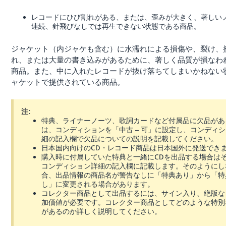
レコードにひび割れがある、または、歪みが大きく、著しい
連続、針飛びなしでは再生できない状態である商品。
ジャケット（内ジャケも含む）に水濡れによる損傷や、裂け、
れ、または大量の書き込みがあるために、著しく品質が損なわ
商品。また、中に入れたレコードが抜け落ちてしまいかねない
ャケットで提供されている商品。
注:
特典、ライナーノーツ、歌詞カードなど付属品に欠品があ
は、コンディションを「中古 – 可」に設定し、コンディ
細の記入欄で欠品についての説明を記載してください。
日本国内向けのCD・レコード商品は日本国外に発送でき
購入時に付属していた特典と一緒にCDを出品する場合は
コンディション詳細の記入欄に記載します。そのようにし
合、出品情報の商品名が警告なしに「特典あり」から「特
し」に変更される場合があります。
コレクター商品として出品するには、サイン入り、絶版な
加価値が必要です。コレクター商品としてどのような特別
があるのか詳しく説明してください。