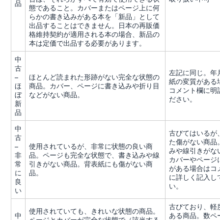
品
態であること。カバーまたはページ上に何
らかの書き込みがある本を「新品」として
出品することはできません。日本の再販価
格維持契約が適用される本の場合、新品の
本は定価で出品する必要があります。
中
古
左記に同じ。年
–
ほとんど読まれた形跡がない完全な状態の
紙の変質がある
ほ
商品。カバー、ページに書き込みや折り目
コメント欄に明
ぼ
などがない商品。
ださい。
新
品
中
古びてはいるが
古
た傷がない商品
–
使用されているが、非常に状態の良い商
みや線引きがな
非
品。ページも完全な状態で、書き込みや線
カバーやページ
常
引きがない商品。背表紙にも傷がない商
がある場合はコ
に
品。
に詳しく記入し
良
い。
い
古びており、軽
使用されていても、きれいな状態の商品。
中
ある商品。数ペ
ページとカバーが完全な状態で（該当する