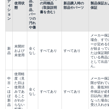
デ
品、
使用状
の同梱品
新品購入時の
製品保証お
ィ
部
態
（取扱説明
部品やパーツ
保証
シ
品、
書を含む）
ョ
パー
ン
ツの
汚れ
や傷
メーカー保
場合、すで
ーが定める
未開封
新
全く
が始まって
および
すべてあり
すべてあり
品
なし
たは保証期
未使用
ている商品
として出品
ん。
使用軽
中
度（見
メーカー保
古
た目は
限が切れて
–
使用済
合、最低3
全く
ほ
みであ
すべてあり
すべてあり
作保証が必
なし
ぼ
ること
日以内に動
新
がわか
なった場合
品
らない
受け入れが
程度）