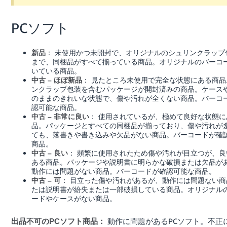
PCソフト
： 未使用かつ未開封で、オリジナルのシュリンクラップ
新品
まで、同梱品がすべて揃っている商品。オリジナルのバーコ
いている商品。
： 見たところ未使用で完全な状態にある商品
中古 – ほぼ新品
ンクラップ包装を含むパッケージが開封済みの商品。ケース
のままのきれいな状態で、傷や汚れが全くない商品。バーコ
認可能な商品。
： 使用されているが、極めて良好な状態に
中古 – 非常に良い
品。パッケージとすべての同梱品が揃っており、傷や汚れが
ても、落書きや書き込みや欠品がない商品。バーコードが確
商品。
： 頻繁に使用されたため傷や汚れが目立つが、良
中古 – 良い
ある商品。パッケージや説明書に明らかな破損または欠品が
動作には問題がない商品。バーコードが確認可能な商品。
： 目立った傷や汚れがあるが、動作には問題ない商
中古 – 可
たは説明書が紛失または一部破損している商品。オリジナル
ードやケースがない商品。
動作に問題があるPCソフト。不正
出品不可のPCソフト商品：