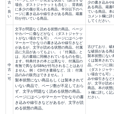
古
少の書き込みや
場合、ダストジャケットも含む）、背表紙
–
ある商品。蔵書
に多少の傷が見られる商品。半分以下のペ
良
ている商品。本
ージに書き込みや線引きがある商品。蔵書
い
コメント欄に詳
印が付いている商品。
してください。
文字が問題なく読める状態の商品。ページ
やカバーに傷などがなく（ダストジャケッ
トがない場合でも可）、ページにはペンや
マーカーでかなりの書き込みや線引きなど
古びており、破
があるが、文字が読める状態の商品。付属
な破損がある商
品に欠品があってもよい。（「付属品」と
製本状態にない
は、元の書籍に同梱されているものを指し
くは製本されて
ます。特典付きの本とは異なり、付属品の
中
品。ページに抜
有無で異なるISBNが付与されることはあり
古
（ダストジャケ
ません。例： CD付き書籍など。注： 付属
–
い場合でも可）
品のみの販売はできません。）
可
みや線引きなど
製本状態にない商品もしくは製本されて
が、文字が読め
いない商品で、ページ数が不足しておら
商品。本の状態
ず、文字が問題なく読める状態の商品。
ト欄に詳しく記
ページにはペンやマーカーでかなりの書
ださい。
き込みや線引きなどがあるが、文字が読
める状態の商品。