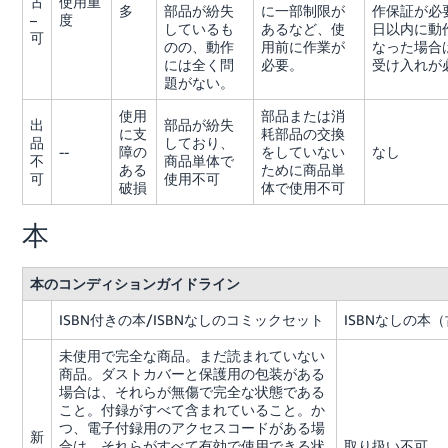
古
使用重
多
部品が紛失
に一部制限が
作保証が必
–
度
しているも
あるなど、使
日以内に動
可
のの、動作
用前に作業が
なった場合
には全く問
必要。
受け入れが
題がない。
使用
部品または消
出
部品が紛失
に支
耗部品の交換
品
しており、
--
障の
をしていない
なし
不
商品単体で
ある
ために商品単
可
使用不可
破損
体で使用不可
本
本のコンディションガイドライン
ISBN付きの本/ISBNなしのコミックセット
ISBNなしの本
未使用で完全な商品。まだ読まれていない
商品。ダストカバーと保護用の包装がある
場合は、それらが無傷で完全な状態である
こと。付録がすべて含まれていること。か
つ、電子付録用のアクセスコードがある場
新
合は、それらがすべて有効で使用できる状
取り扱い不可