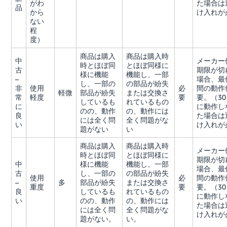
がわ
た場合は
品
から
け入れが
ない
程
度）
商品は購入
商品は購入時
中
メーカー
時とほぼ同
とほぼ同様に
古
期限が切
様に機能
機能し、一部
–
場合、最
し、一部の
の部品が紛失
非
使用
必
間の動作
軽微
部品が紛失
または交換さ
常
軽度
要
要。（3
しているも
れているもの
に
に動作し
のの、動作
の、動作には
良
た場合は
には全く問
全く問題がな
い
け入れが
題がない
い
商品は購入
商品は購入時
メーカー
時とほぼ同
とほぼ同様に
期限が切
中
様に機能
機能し、一部
場合、最
古
し、一部の
の部品が紛失
使用
必
間の動作
–
多
部品が紛失
または交換さ
重度
要
要。（3
良
しているも
れているもの
に動作し
い
のの、動作
の、動作には
た場合は
には全く問
全く問題がな
け入れが
題がない。
い。