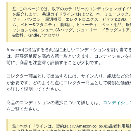
く
English
始
このページでは、以下のカテゴリーのコンディションガイド
注:
- JP
め
を紹介します。 共通ガイドライン1および2、本、ミュージック、
る
フト、パソコン・周辺機器、エレクトロニクス、ビデオ&DVD、
ム、ベビー&マタニティ、腕時計、ビューティ、ペット用品、服
ッション小物、シューズ&バッグ、ジュエリー、ドラッグストア
&飲料、Kindleアクセサリ
Amazonに出品する各商品に正しいコンディションを割り当て
は、顧客満足度を高める第一歩といえます。コンディションを
前に、商品を注意深く評価することが大切です。
として出品するには、サイン入り、絶版などの
コレクター商品
が必要です。どのような点にコレクター商品として特別な価値
か詳しく説明してください。
商品のコンディションの選択について詳しくは、
コンディショ
をご覧ください。
本ガイドラインは、契約およびAmazon.co.jpの出品者利用
注: