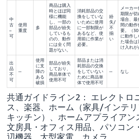
商品は購入
メーカー
時とほぼ同
消耗部品の交
期限が切
様に機能
換をしていな
紛
中
場合、最
し、一部の
いために使用
失/
古
使用
間の動作
多
部品が紛失
に一部制限が
不
–
重度
要。（3
しているも
あるなど、使
揃
可
に動作し
のの、動作
用前に作業が
い
た場合は
には全く問
必要。
け入れが
題がない。
使用
部品または消
出
部品が紛失
に支
耗部品の交換
品
しており、
--
障の
をしていない
--
なし
不
商品単体で
ある
ために商品単
可
使用不可
破損
体で使用不可
共通ガイドライン2： エレクトロ
ス、楽器、ホーム（家具/インテリ
キッチン）、ホームアプライアン
文房具・オフィス用品、パソコン
辺機器、大型家電、カメラ