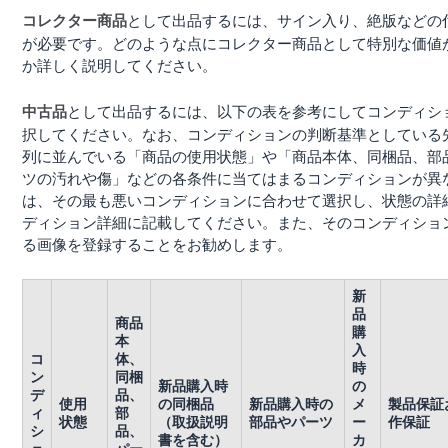
として出品するには、サイン入り、絶版などの
コレクター商品
が必要です。どのような点にコレクター商品として特別な価値
か詳しく説明してください。
として出品するには、以下の表を参考にしてコンディシ
中古品
択してください。なお、コンディションの判断基準としている
列に並んでいる「商品の使用状態」や「商品本体、同梱品、部
ツの汚れや傷」などの各条件に当てはまるコンディションが異
は、その最も悪いコンディションに合わせて選択し、状態の詳
ディション詳細に記載してください。また、そのコンディショ
る画像を登録することをお勧めします。
新
品
商品
購
本
入
コ
体、
時
ン
同梱
新品購入時
の
デ
品、
使用
の同梱品
新品購入時の
メ
製品保証
ィ
部
状態
（取扱説明
部品やパーツ
ー
作保証
シ
品、
書を含む）
カ