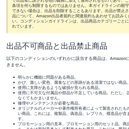
で出品者に課される他の義務に加えて適用されるものであり、こ
条項を何ら制限するものではありません。本ガイドラインの順守
できない場合は、出品を削除することもあります。出品が禁止さ
品について、Amazon出品者規約と関連規約もあわせてお読みく
い。コンディションガイドラインは、出品商品カテゴリーごとに
れています。
出品不可商品と出品禁止商品
以下のコンディションのいずれかに該当する商品は、Amazon
きません。
明らかに機能に問題がある商品。
かび、激しい変色、腐食などの形跡がある清潔ではない商品
使用に支障があるような破損が見られる商品。
使用に不可欠な付属品や部品が不足している商品。ただし、
なくてもかまいません。
修理やメンテナンスが必要な商品。
オリジナルのメーカーや著作権所有者によって製造されたも
い商品。これには、複製品、偽造品、レプリカ、模造品が含
す。
プロモーション用の見本、プロモーション用のセット品、商
ル、または新刊見本として配布された商品。これには、既刊