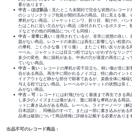
要があります。
見たところ未開封で完全な状態のレコード
中古 – ほぼ新品：
のシュリンクラップ包装が開封済みの商品。目に見える傷、
摩耗がない商品。ジャケットにシワ、折り目、裂けや、パン
たはこれに近い欠点がない商品（添付されているポスター、
ドなどその他の同梱品についても同様）。
使用されているが、非常に状態の良い、
中古 – 非常に良い：
題がない商品。レコードの表面には再生に影響しない程度の
の摩耗、ごく小さな傷（すり傷）、またごく軽い反りがある
ーベル、ジャケットには目立つ程ではないがわずかなリング
多少の変色、角に損耗がある。中央の穴が過度の再生によっ
ていない商品。
レコードの摩耗が若干目立ち、軽い傷が音に影
中古 – 良い：
合がある商品。再生中に聞かれるノイズは、特に曲のイント
イドアウトなど静かな部分で顕著であるが、楽曲全体に極端
与える程ではない商品。レーベルやジャケットの状態は良く
みがない商品。
レコードには針飛びがなく最後まで再生できる商
中古 – 可：
し多少のノイズまたは傷があり、盤に顕著な摩耗がある商品
ットに書き込みがある商品。レーベル、ライナーノーツ（解
日本語訳）、同梱品のすべて、または一部に書き込みがある
品者は破損について商品情報に詳細を記載する必要がありま
出品不可のレコード商品：