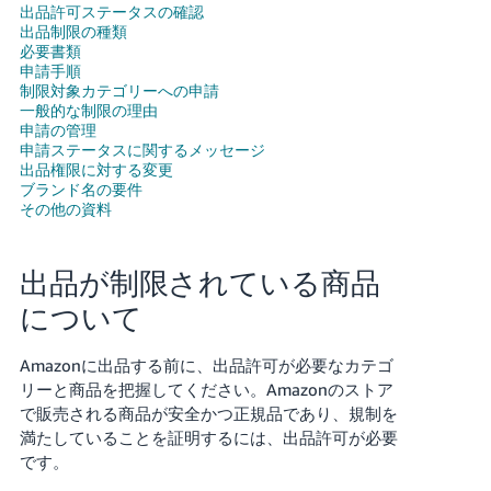
出品許可ステータスの確認
出品制限の種類
Français
必要書類
- FR
申請手順
制限対象カテゴリーへの申請
一般的な制限の理由
Italiano
申請の管理
- IT
申請ステータスに関するメッセージ
出品権限に対する変更
한
ブランド名の要件
その他の資料
日
국
本
語
어
出品が制限されている商品
-
KR
について
ロ
グ
イ
日
Amazonに出品する前に、出品許可が必要なカテゴ
ン
本
リーと商品を把握してください。Amazonのストア
語
で販売される商品が安全かつ正規品であり、規制を
-
満たしていることを証明するには、出品許可が必要
さ
です。
JP
っ
そ