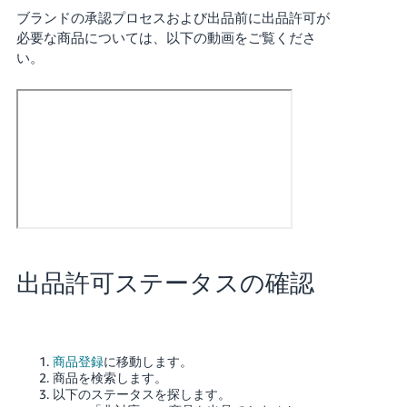
く
English
ブランドの承認プロセスおよび出品前に出品許可が
始
- JP
必要な商品については、以下の動画をご覧くださ
め
る
い。
出品許可ステータスの確認
商品登録
に移動します。
商品を検索します。
以下のステータスを探します。