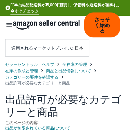
FBAの納品配送料が15,000円割引、保管料や返送料が無料に。
今すぐチェック
さっそ
く始め
る
適用されるマーケットプレイス:
日本
中
文
-
CN
出品許可が必要なカテゴ
Deutsch
リーと商品
- DE
Español
このページの内容
出品が制限されている商品について
- ES