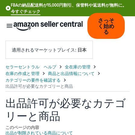
FBAの納品配送料が15,000円割引、保管料や返送料が無料に。
今すぐチェック
さっそ
く始め
る
適用されるマーケットプレイス:
日本
中
文
-
CN
出品許可が必要なカテゴ
Deutsch
リーと商品
- DE
Español
このページの内容
出品が制限されている商品について
- ES