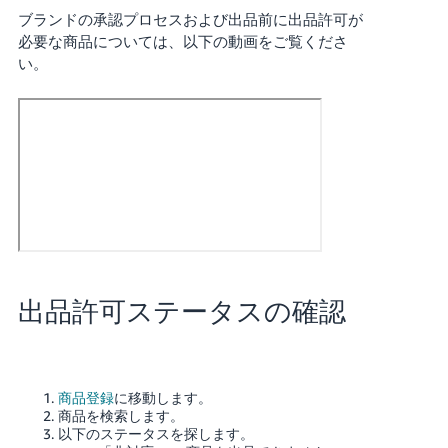
く
English
ブランドの承認プロセスおよび出品前に出品許可が
始
- JP
必要な商品については、以下の動画をご覧くださ
め
る
い。
出品許可ステータスの確認
商品登録
に移動します。
商品を検索します。
以下のステータスを探します。