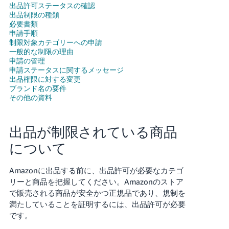
出品許可ステータスの確認
出品制限の種類
Français
必要書類
- FR
申請手順
制限対象カテゴリーへの申請
一般的な制限の理由
Italiano
申請の管理
- IT
申請ステータスに関するメッセージ
出品権限に対する変更
한
ブランド名の要件
その他の資料
日
국
本
語
어
出品が制限されている商品
-
KR
について
ロ
グ
イ
日
Amazonに出品する前に、出品許可が必要なカテゴ
ン
本
リーと商品を把握してください。Amazonのストア
語
で販売される商品が安全かつ正規品であり、規制を
-
満たしていることを証明するには、出品許可が必要
さ
です。
JP
っ
そ