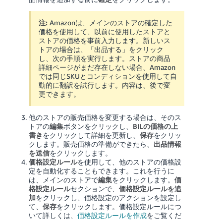
注:
Amazonは、メインのストアの確定した
価格を使用して、以前に使用したストアと
ストアの価格を事前入力します。新しいス
トアの場合は、「出品する」をクリック
し、次の手順を実行します。ストアの商品
詳細ページがまだ存在しない場合、Amazon
では同じSKUとコンディションを使用して自
動的に翻訳を試行します。内容は、後で変
更できます。
他のストアの販売価格を変更する場合は、そのス
トアの
編集
ボタンをクリックし、
BILの価格の上
書き
をクリックして詳細を更新し、
保存
をクリッ
クします。販売価格の準備ができたら、
出品情報
を送信
をクリックします。
価格設定ルール
を使用して、他のストアの価格設
定を自動化することもできます。これを行うに
は、メインのストアで
編集
をクリックします。
価
格設定ルール
セクションで、
価格設定ルールを追
加
をクリックし、価格設定のアクションを設定し
て、
保存
をクリックします。価格設定ルールにつ
いて詳しくは、
価格設定ルールを作成
をご覧くだ