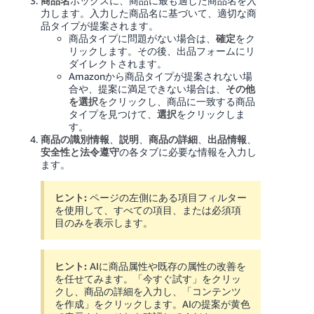
商品名
ボックスに、商品に最も適した商品名を入
力します。入力した商品名に基づいて、適切な商
品タイプが提案されます。
商品タイプに問題がない場合は、
確定
をク
リックします。その後、出品フォームにリ
ダイレクトされます。
Amazonから商品タイプが提案されない場
合や、提案に満足できない場合は、
その他
を選択
をクリックし、商品に一致する商品
タイプを見つけて、
選択
をクリックしま
す。
商品の識別情報
、
説明
、
商品の詳細
、
出品情報
、
安全性と法令遵守
の各タブに必要な情報を入力し
ます。
ヒント:
ページの左側にある項目フィルター
を使用して、すべての項目、または必須項
目のみを表示します。
ヒント:
AIに商品属性や既存の属性の改善を
を任せてみます。「今すぐ試す」をクリッ
クし、商品の詳細を入力し、「コンテンツ
を作成」をクリックします。AIの提案が黄色