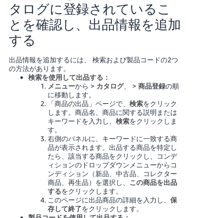
タログに登録されているこ
とを確認し、出品情報を追加
する
出品情報を追加するには、 検索および製品コードの2つ
の方法があります。
検索を使用して出品する：
メニュー
から >
カタログ
、 >
商品登録
の順
に移動します。
「商品の出品」ページで、
検索
をクリック
します。商品名、商品に関する説明または
キーワードを入力し、
検索
をクリックしま
す。
右側のパネルに、キーワードに一致する商
品が表示されます。出品する商品を特定し
たら、該当する商品をクリックし、コンデ
ィションのドロップダウンメニューからコ
ンディション（新品、中古品、コレクター
商品、再生品）を選択し、
この商品を出品
する
をクリックします。
このページに出品商品の詳細を入力し、
保
存して終了
をクリックします。
製品コードを使用して出品する：