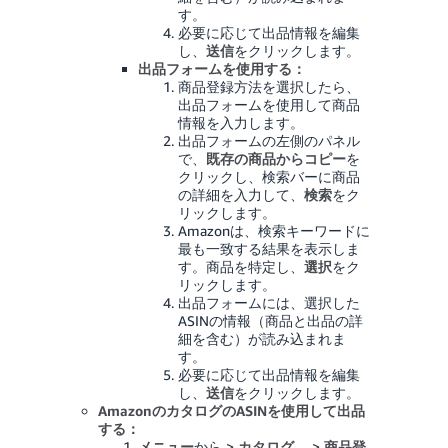
す。
必要に応じて出品情報を編集
し、
送信
をクリックします。
出品フォームを使用する：
商品登録方法を選択したら、
出品フォームを使用して商品
情報を入力します。
出品フォームの左側のパネル
で、
既存の商品からコピー
を
クリックし、検索バーに商品
の詳細を入力して、
検索
をク
リックします。
Amazonは、検索キーワードに
最も一致する結果を表示しま
す。商品を特定し、
選択
をク
リックします。
出品フォームには、選択した
ASINの情報（商品と出品の詳
細を含む）が読み込まれま
す。
必要に応じて出品情報を編集
し、
送信
をクリックします。
AmazonのカタログのASINを使用して出品
する：
メニュー
から >
カタログ
、 >
商品登