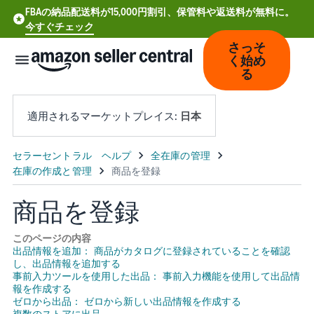
FBAの納品配送料が15,000円割引、保管料や返送料が無料に。
今すぐチェック
さっそ
く始め
る
適用されるマーケットプレイス:
日本
中
文
-
商品を登録
CN
このページの内容
Deutsch
出品情報を追加： 商品がカタログに登録されていることを確認
し、出品情報を追加する
- DE
事前入力ツールを使用した出品： 事前入力機能を使用して出品情
報を作成する
Español
ゼロから出品： ゼロから新しい出品情報を作成する
- ES
複数のストアに出品