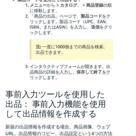
メニュー
から >
カタログ
、 >
商品登録
の順
に移動します。
「商品の出品」ページで、
製品コード
をク
リックします。製品コード（UPC、EAN、
ISBN、またはASIN）を入力し、
送信
をクリ
ックします。
注:
一度に1000個までの商品を検索、
出品できます。
インタラクティブフォームが開きます。出
品商品の詳細を入力し、
保存して終了
をク
リックします。
事前入力ツールを使用した
出品： 事前入力機能を使用
して出品情報を作成する
新規の出品情報を作成する場合、商品画像、ウェブ
URL、出品情報のコピー、出品設定という4つの方法