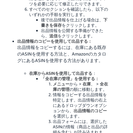
ツを必要に応じて修正したりできます。
すべてのセクションを確認したら、以下の
いずれかの手順を実行します。
後で出品情報を仕上げる場合は、
下
書きを保存
をクリックします。
出品情報を公開する準備ができた
ら、
送信
をクリックします。
出品情報のコピーを使用して出品する：
出品情報をコピーするには、在庫にある既存
のASINを使用する方法と、Amazonのカタロ
グにあるASINを使用する方法があります。
在庫からASINを使用して出品する
：
「全在庫の管理」を使用する：
メニュー
から >
在庫
、 >
全在
庫の管理
の順に移動します。
情報をコピーする出品情報を
特定します。出品情報の右上
にあるドロップダウンオプシ
ョンから、
出品情報のコピー
を選択します。
出品フォームには、選択した
ASINの情報（商品と出品の詳
細を含む）が読み込まれま