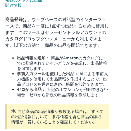
関連情報
Français
- FR
商品登録
は、ウェブベースの対話型のインターフェ
ースで、商品を一度に1点ずつ出品するために使用し
Italiano
ます。このツールはセラーセントラルアカウントの
- IT
カタログ
ドロップダウンメニューから利用できま
す。以下の方法で、商品の出品を開始できます。
한
日
出品情報を追加：
商品がAmazonのカタログにす
국
本
でに登録されているかどうかを確認し、出品情報
語
어
を追加します。
-
事前入力ツールを使用した出品：
AIによる事前入
力機能を使用して出品情報を作成することで、出
KR
ロ
品プロセスを迅速に進め、時間を節約できます。
グ
ゼロから出品：
上記のオプションが利用できない
イ
日
場合、ゼロから新規の出品情報を作成します
ン
本
語
注:
同じ商品の出品情報が複数ある場合は、すべて
-
の出品情報において、参考価格を含む商品の詳細
さ
情報が一貫していることを確認してください。
JP
っ
そ