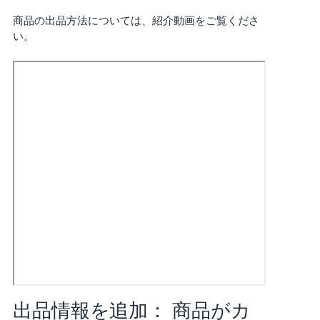
く
English
始
商品の出品方法については、紹介動画をご覧くださ
- JP
め
い。
る
出品情報を追加： 商品がカ