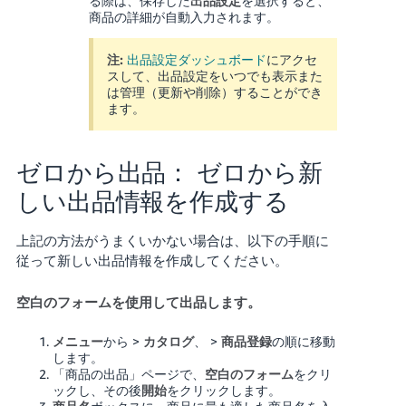
る際は、保存した
出品設定
を選択すると、
商品の詳細が自動入力されます。
注:
出品設定ダッシュボード
にアクセ
スして、出品設定をいつでも表示また
は管理（更新や削除）することができ
ます。
ゼロから出品： ゼロから新
しい出品情報を作成する
上記の方法がうまくいかない場合は、以下の手順に
従って新しい出品情報を作成してください。
空白のフォームを使用して出品します。
メニュー
から >
カタログ
、 >
商品登録
の順に移動
します。
「商品の出品」ページで、
空白のフォーム
をクリ
ックし、その後
開始
をクリックします。