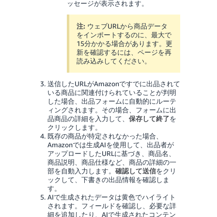
ッセージが表示されます。
注:
ウェブURLから商品データ
をインポートするのに、最大で
15分かかる場合があります。更
新を確認するには、ページを再
読み込みしてください。
送信したURLがAmazonですでに出品されて
いる商品に関連付けられていることが判明
した場合、出品フォームに自動的にルーテ
ィングされます。その場合、フォームに出
品商品の詳細を入力して、
保存して終了
を
クリックします。
既存の商品が特定されなかった場合、
Amazonでは生成AIを使用して、出品者が
アップロードしたURLに基づき、商品名、
商品説明、商品仕様など、商品の詳細の一
部を自動入力します。
確認して送信
をクリ
ックして、下書きの出品情報を確認しま
す。
AIで生成されたデータは黄色でハイライト
されます。フィールドを確認し、必要な詳
細を追加したり、AIで生成されたコンテン