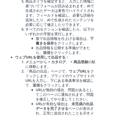
商品タイプを確定すると、入力した情報に
基づいてフォームが読み込まれます。AIで
生成されたデータは黄色でハイライトされ
ます。フィールドを確認し、必要な詳細を
追加したり、AIで生成されたコンテンツを
必要に応じて修正したりできます。
すべてのセクションを確認したら、以下の
いずれかの手順を実行します。
後で出品情報を仕上げる場合は、
下
書きを保存
をクリックします。
出品情報を公開する準備ができた
ら、
送信
をクリックします。
ウェブURLを使用して出品する：
メニュー
から >
カタログ
、 >
商品登録
の順
に移動します。
「商品の出品」ページで、
ウェブURL
をク
リックします。ブランドのウェブサイトの
URLを入力し、下にある免責事項を確認し
て、
送信
をクリックします。
URLが無効の場合、問題があるとし
てこのページに通知されます。問題
を修正してやり直してください。
URLが有効な場合は、
未完成の出品
データを完了させる
ページが表示さ
れ、正常に送信されたことを示すメ