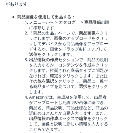
があります。
商品画像を使用して出品する：
メニュー
から >
カタログ
、 >
商品登録
の順
に移動します。
「商品の出品」ページで、
商品画像
をクリ
ックします。
画像のアップロード
をクリッ
クしてデバイスから商品画像をアップロー
ドするか、画像をドラッグ&ドロップして
送信
をクリックします。
出品情報の作成
セクションで、商品の説明
を入力するか、
コンテンツを作成
をクリッ
クします。推奨された商品タイプに問題が
なければ、
確定
をクリックします。または
その他を選択
をクリックし、商品に一致す
る商品タイプを見つけて、
選択
をクリック
します。
Amazonでは、生成AIを使用して、出品者
がアップロードした説明や画像に基づき、
商品名、商品説明、商品仕様など、商品の
詳細のほとんどが自動入力します。また、
出品情報の作成
ボックスで
編集
をクリック
して、画像と説明に新しい情報を入力する
こともできます。