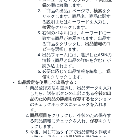
録
の順に移動します。
「商品の出品」ページで、
検索
をク
リックします。商品名、商品に関す
る説明またはキーワードを入力し、
検索
をクリックします。
右側のパネルには、キーワードに一
致する商品が表示されます。出品す
る商品をクリックし、
出品情報のコ
ピー
を選択します。
出品フォームには、選択したASINの
情報（商品と出品の詳細を含む）が
読み込まれます。
必要に応じて出品情報を編集し、
送
信
をクリックします。
出品設定を使用して出品する：
商品登録方法を選択し、出品データを入力
したら、送信ボタンの上部にある
今後の出
品のため商品の詳細を保存する
セクション
のチェックボックスにチェックを入れま
す。
商品項目
をクリックし、今後のため保存す
る商品情報にチェックを入れ、
保存
をクリ
ックします。
今後、同じ商品タイプで出品情報を作成す