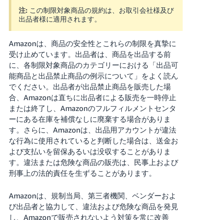
注:
この制限対象商品の規約は、お取引会社様及び
Français
出品者様に適用されます。
- FR
Amazonは、商品の安全性とこれらの制限を真摯に
Italiano
受け止めています。出品者は、商品を出品する前
- IT
に、各制限対象商品のカテゴリーにおける「出品可
能商品と出品禁止商品の例示について」をよく読ん
한
でください。出品者が出品禁止商品を販売した場
日
合、Amazonは直ちに出品者による販売を一時停止
국
本
または終了し、Amazonのフルフィルメントセンタ
語
어
ーにある在庫を補償なしに廃棄する場合がありま
-
す。さらに、Amazonは、出品用アカウントが違法
KR
ロ
な行為に使用されていると判断した場合は、送金お
グ
よび支払いを留保あるいは没収することがありま
イ
日
す。違法または危険な商品の販売は、民事上および
ン
本
刑事上の法的責任を生ずることがあります。
語
Amazonは、規制当局、第三者機関、ベンダーおよ
-
さ
び出品者と協力して、違法および危険な商品を発見
JP
っ
し、Amazonで販売されないよう対策を常に改善
そ