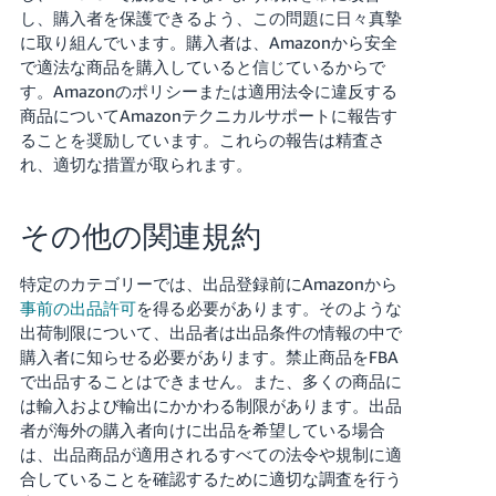
く
し、購入者を保護できるよう、この問題に日々真摯
English
始
に取り組んでいます。購入者は、Amazonから安全
- JP
め
る
で適法な商品を購入していると信じているからで
す。Amazonのポリシーまたは適用法令に違反する
商品についてAmazonテクニカルサポートに報告す
ることを奨励しています。これらの報告は精査さ
れ、適切な措置が取られます。
その他の関連規約
特定のカテゴリーでは、出品登録前にAmazonから
事前の出品許可
を得る必要があります。そのような
出荷制限について、出品者は出品条件の情報の中で
購入者に知らせる必要があります。禁止商品をFBA
で出品することはできません。また、多くの商品に
は輸入および輸出にかかわる制限があります。出品
者が海外の購入者向けに出品を希望している場合
は、出品商品が適用されるすべての法令や規制に適
合していることを確認するために適切な調査を行う