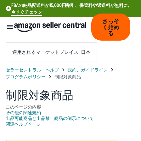
FBAの納品配送料が15,000円割引、保管料や返送料が無料に。
今すぐチェック
さっそ
く始め
る
適用されるマーケットプレイス:
日本
中
文
-
制限対象商品
CN
このページの内容
Deutsch
その他の関連規約
出品可能商品と出品禁止商品の例示について
- DE
関連ヘルプページ
Español
- ES