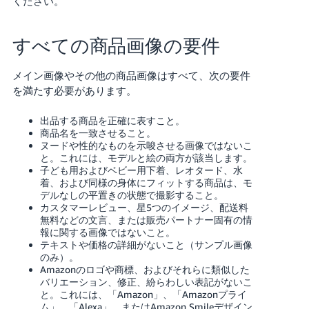
ください。
すべての商品画像の要件
メイン画像やその他の商品画像はすべて、次の要件
を満たす必要があります。
出品する商品を正確に表すこと。
商品名を一致させること。
ヌードや性的なものを示唆させる画像ではないこ
と。これには、モデルと絵の両方が該当します。
子ども用およびベビー用下着、レオタード、水
着、および同様の身体にフィットする商品は、モ
デルなしの平置きの状態で撮影すること。
カスタマーレビュー、星5つのイメージ、配送料
無料などの文言、または販売パートナー固有の情
報に関する画像ではないこと。
テキストや価格の詳細がないこと（サンプル画像
のみ）。
Amazonのロゴや商標、およびそれらに類似した
バリエーション、修正、紛らわしい表記がないこ
と。これには、「Amazon」、「Amazonプライ
ム」、「Alexa」、またはAmazon Smileデザイン