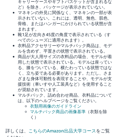
キャリーケースやギフトバスケットが含まれるな
ど）を除き、パッケージが表示されていない。
マネキンの外見に関係なく、マネキンの一部が表
示されていない。これには、透明、無色、肌色、
骨格、またはハンガーにかけられている状態が含
まれます。
靴1足が左向き45度の角度で表示されている（す
べてのシューズに適用されます）。
衣料品アクセサリーやマルチパック商品は、モデ
ルを含めず、平置きの状態で表示されている。
商品が大人用サイズの衣料品の場合、モデルが着
用した状態で表示されている。モデルは座ってい
る、膝をついている、横たわっている状態ではな
く、立ち姿である必要があります。ただし、さま
ざまな身体可動性を表現することや、モデルが支
援技術（車いすや人工装具など）を使用すること
が奨励されています。
マルチパック、詰め合わせ商品、衣料品について
は、以下のヘルプページをご覧ください。
衣類用画像のガイドライン
マルチパック商品の画像基準
（衣類を除
く）
詳しくは、
こちらのAmazon出品大学コース
をご覧