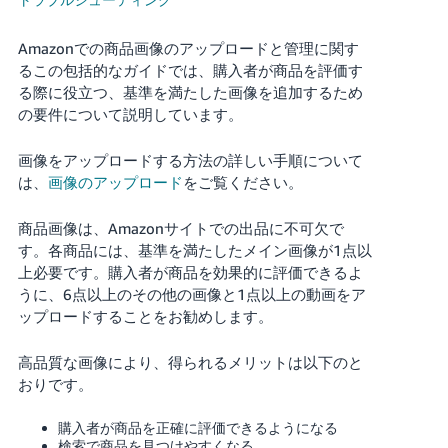
Français
Amazonでの商品画像のアップロードと管理に関す
- FR
るこの包括的なガイドでは、購入者が商品を評価す
る際に役立つ、基準を満たした画像を追加するため
Italiano
の要件について説明しています。
- IT
画像をアップロードする方法の詳しい手順について
한
は、
画像のアップロード
をご覧ください。
日
국
本
語
어
商品画像は、Amazonサイトでの出品に不可欠で
す。各商品には、基準を満たしたメイン画像が1点以
-
上必要です。購入者が商品を効果的に評価できるよ
KR
ロ
うに、6点以上のその他の画像と1点以上の動画をア
グ
ップロードすることをお勧めします。
イ
日
ン
本
高品質な画像により、得られるメリットは以下のと
語
おりです。
-
さ
JP
っ
購入者が商品を正確に評価できるようになる
そ
検索で商品を見つけやすくなる