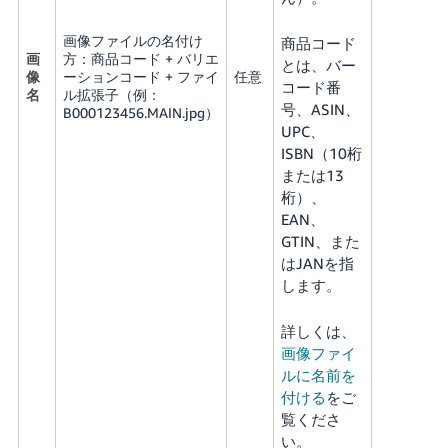
画像ファイルの名付け
商品コード
画
方：商品コード + バリエ
とは、バー
像
ーションコード + ファイ
任意
コード番
名
ル拡張子（例：
号、ASIN、
B000123456.MAIN.jpg）
UPC、
ISBN（10桁
または13
桁）、
EAN、
GTIN、また
はJANを指
します。
詳しくは、
画像ファイ
ルに名前を
付ける
をご
覧くださ
い。