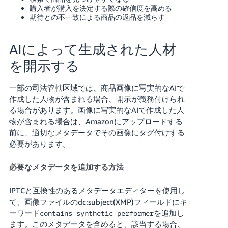
く
購入者が購入を決定する際の確信度を高める
English
始
期待との不一致による商品の返品を減らす
- JP
め
る
AIによって生成された人材
を開示する
一部の司法管轄区域では、商品画像に写実的なAIで
作成した人物が含まれる場合、開示が義務付けられ
る場合があります。画像に写実的なAIで作成した人
物が含まれる場合は、Amazonにアップロードする
前に、適切なメタデータでその画像にタグ付けする
必要があります。
必要なメタデータを追加する方法
IPTCと互換性のあるメタデータエディターを使用し
て、画像ファイルのdc:subject(XMP)フィールドにキ
ーワード
を追加し
contains-synthetic-performer
ます。このメタデータを含めると、該当する場合、