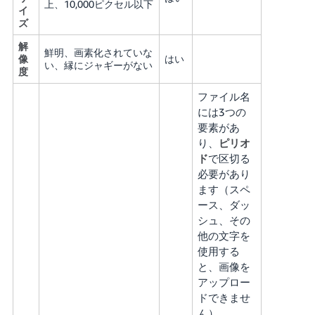
上、10,000ピクセル以下
イ
ズ
解
鮮明、画素化されていな
像
はい
い、縁にジャギーがない
度
ファイル名
には3つの
要素があ
り、
ピリオ
ド
で区切る
必要があり
ます（スペ
ース、ダッ
シュ、その
他の文字を
使用する
と、画像を
アップロー
ドできませ
ん）。