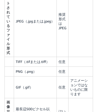
ト
さ
れ
推奨
て
形式
い
JPEG（.jpgまたは.jpeg）
は
る
JPEG
フ
ァ
イ
ル
形
式
TIFF（.tifまたは.tiff）
任意
PNG（.png）
任意
アニメーシ
ョンではな
GIF（.gif）
任意
いものに限
ります
画
像
最長辺500ピクセル以
サ
はい