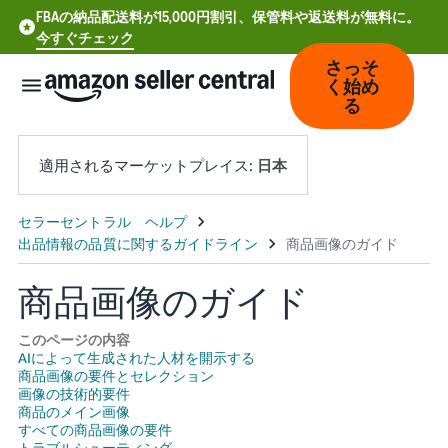
FBAの納品配送料が15,000円割引、保管料や返送料が無料に。
今すぐチェック
さっそ
く始め
る
適用されるマーケットプレイス:
日本
中
文
-
商品画像のガイド
CN
このページの内容
Deutsch
AIによって生成された人材を開示する
商品画像の要件とセレクション
- DE
画像の技術的要件
商品のメイン画像
Español
すべての商品画像の要件
- ES
トラブルシューティング