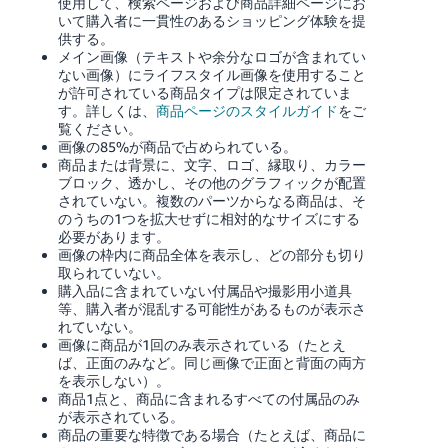
使用して、検索ページおよび商品詳細ページにお
いて購入者に一貫性のあるショッピング体験を提
供する。
メイン画像（テキストや余分なロゴが含まれてい
ない画像）にライフスタイル画像を使用すること
が許可されている商品タイプは限定されていま
す。詳しくは、
商品ページのスタイルガイド
をご
覧ください。
画像の85%が商品で占められている。
商品または背景に、文字、ロゴ、縁取り、カラー
ブロック、透かし、その他のグラフィックが配置
されていない。複数のパーツからなる商品は、そ
のうちの1つを拡大せずに相対的なサイズにする
必要があります。
画像の枠内に商品全体を表示し、どの部分も切り
取られていない。
購入品に含まれていない付属品や撮影用小道具
等、購入者が混乱する可能性があるものが表示さ
れていない。
画像に商品が1回のみ表示されている（たとえ
ば、正面のみなど。同じ画像で正面と背面の両方
を表示しない）。
商品1点と、商品に含まれるすべての付属品のみ
が表示されている。
商品の重要な特徴である場合（たとえば、商品に