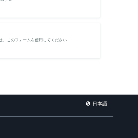
要があります。👈
送会社に、通常とは異なるスケジュールでの集荷・配送
設定 にてお届け日時指定のチェックを外してくださ
には、このフォームを使用してください
日本語