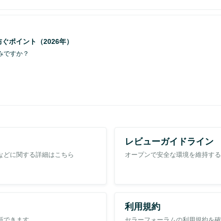
ぐポイント（2026年）
みですか？
をクリック
どに影響が出ないよう、セラーさまご自身で「出品ステータス📝」や「祝日設
ます🧐
レビューガイドライン
などに関する詳細はこちら
オープンで安全な環境を維持する
となりました。😲👉これに伴い、Amazonでは、セラーさまご自身で設
利用規約
身で休業日を設定・管理いただく必要がございます。
👈（出品大学：
長期休
新できます。
セラーフォーラムの利用規約を確