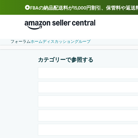
FBAの納品配送料が15,000円割引、保管料や返
Deutsch - DE
Español - ES
中文 - CN
フォーラム
ホーム
ディスカッション
グループ
カテゴリーで参照する