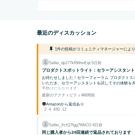
最近のディスカッション
1件の投稿がコミュニティマネージャーによ
Seller_dpJ77kRWnnEqt
∙
5日前
プロダクトスポットライト：セラーアシスタント。
お待たせしました！セラーフォーラム プロダクトス
いただき、セラーアシスタントを試してその体験を
手助けにもなります。
最新のアクティビティ
4時間前
セラーアシスタントに聞けることの例：
Amazonから返信あり
2
4
430
12
「アカウント健全性を確認してください。」
[カテゴリー]で販売したいのですが、販売要
「私の出品を確認して、箇条書きで改善点を
Seller_XctQ7fgg7WbCO
∙
4日前
同じ購入者から24回連続で返品されております
参加方法：