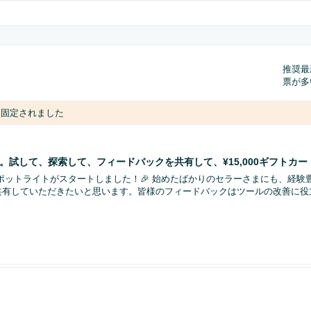
推奨
最
票が多
り固定されました
試して、探索して、フィードバックを共有して、¥15,000ギフトカ
ポットライトがスタートしました！🎉 始めたばかりのセラーさまにも、経
共有していただきたいと思います。皆様のフィードバックはツールの改善に役
件と承認手順を教えてください。」
教えてください。」