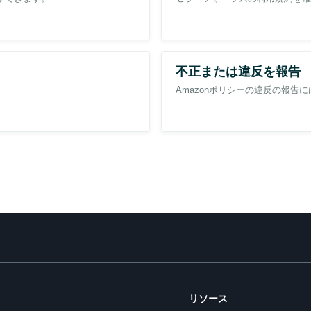
ログラムの配送パターンが紐づけられている商品は通常配送のみに変更する必
」より「配送設定」を選択し、「所在地」タブで確認・変更が可能です。👈
会社🚚では集荷や出荷を受け付けない場合があります。ご契約されている配
い🔍
不正または違反を報告
が出荷対象日として計算されます。祝日に出荷を行わないセラーさまは、配送
10ページをご覧ください🧐
Amazonポリシーの違反の報告
リソース