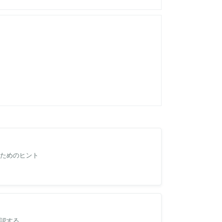
定🎌」、「出荷作業時間⏱(リードタイム)」、「配
ためのヒント
定された祝日を休業日として扱い、セラーさまの営業スケ
暇前に行うべき設定
の5ページと、ヘルプページ：
祝日
認する