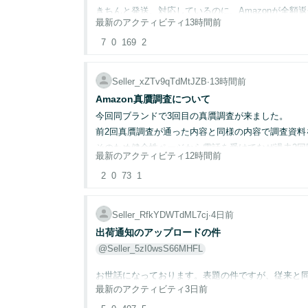
フリマサイトではないのでと丁重にお断りしており
きちんと発送、対応しているのに、Amazonが全額
また、無視されるのだろうなと思いつつ、もう一度
10点のまとめ買いに少し惹かれており、対応をして
最新のアクティビティ
13時間前
佐川急便での発送でしたので、購入者のサインのコピ
本当に調査していただけているのかという点で、Ama
Amazonで禁止されていることなのかどうかも調べ
7
0
169
2
調査した上でだとしたら、なおさら残念です。
ヘルプでもフォーラムでも見つかりませんでした。
この商品に関して商品に不具合があると言われて返
セラーより、悪意を持った返品行動を繰り返すお客様
同じ日に別の商品を購入されましたが、その商品に
お客様のご希望に対応しAmazonのポリシー違反で
Seller_xZTv9qTdMtJZB
∙
13時間前
こういったお客様より、値引き交渉に対応をされた方
Amazon真贋調査について
全て購入した商品にクレームを出す人だと思います
今回同ブランドで3回目の真贋調査が来ました。
お知恵をお借りできたらと思います。
3回申し立てをしましたがダメでした。
前2回真贋調査が通った内容と同様の内容で調査資料
よろしくお願いいたします。
そのため健全性ページから電話を受けてなぜ過去2
最新のアクティビティ
12時間前
こういうのは泣き寝入りなのでしょうか？
れました。
運！？運で本物か偽物かの判断をされてしまうので
2
0
73
1
みなさんは経験ありますか？
取引先からの請求書、ブランドからの取引証明書な
その上何度も真贋調査のやり直しをするとアカウン
警察に被害届を出そうと思ってます。
Seller_RfkYDWTdML7cj
∙
4日前
皆さんこんなひどい扱いは納得されてるんですか？
出荷通知のアップロードの件
一発で真贋調査をクリアする方法がありましたらア
@Seller_5zI0wsS66MHFL
取引先は海外です。こんな資料を用意しておくと通
メーカーと直接取引してもらっているのでお願いす
お世話になっております。表題の件ですが、従来と
是非よろしくお願いいたします。
最新のアクティビティ
3日前
テクニカルサポートに聞いても何も解決して頂けま
よろしくお願いいたします。