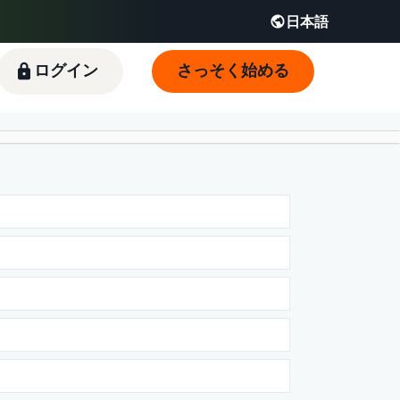
日本語
English - JP
 JP
ログイン
さっそく始める