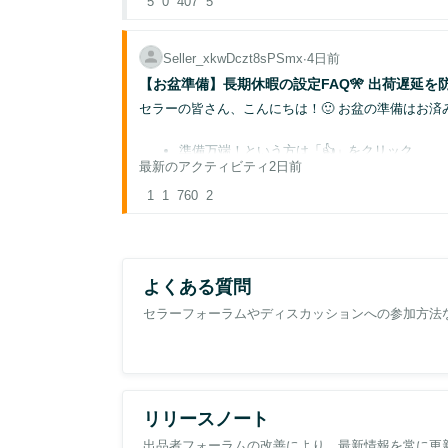
5
0
407
5
Seller_xkwDczt8sPSmx
∙
4日前
【お盆準備】長期休暇の設定FAQ🎌 出荷遅延を防
セラーの皆さん、こんにちは！🙂 お盆の準備はお済
準備万端！という方は「👍」をクリック
最新のアクティビティ
2日前
まだこれから準備が必要！という方は「👎」
1
1
760
2
長期休業をとられる場合には、各種パフォーマンスな
送パターン🚚」を事前に変更していただく必要があり
よくある質問
詳細については、以下のページをご覧ください🔍
セラーフォーラムやディスカッションへの参加方法
長期休暇前に行うべき設定（出品大学）
長期休業時の設定方法（ヘルプページ）
祝日設定の管理（ヘルプページ）
留意点
カスタムの祝日🎌を追加する機能がご利用可能
リリースノート
ジュールに応じて、
国民の祝日🎌含め、ご自
出品者フォーラムの改善により、最新情報を常に更