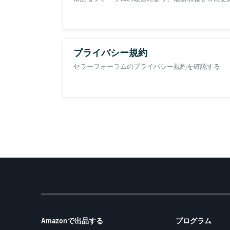
設定の管理
をご参照ください🧐）。
👉マケプレプライム、またはお急ぎ便関連プ
👉出荷営業日は、セラーセントラルの「設定
お盆期間中の配送につきまして、一部の配送
が発生することはないか、事前にご確認くださ
プライバシー規約
お届け日時指定機能をご利用中の場合、祝日
い。詳しくは出品大学：
お届け日時指定機能
セラーフォーラムのプライバシー規約を確認する
設定毎の出荷可能日
Amazonで出品する
プログラム