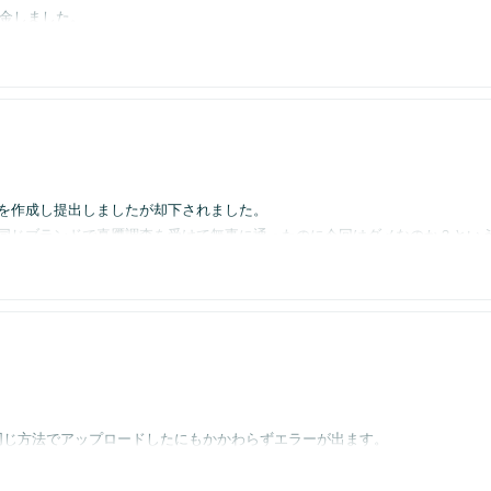
ましたが
返金しました。
だけご相談しようとは思っておりますが
もよいかと思いましたが
ーと配達担当の証言(重かったことや本人に印鑑をもらったことなど)の証拠
zon様への信頼が薄れつつあります。
てみましたが
品するように連絡しましたが返品しずマーケットプライス申請を使ってます。
を守る事がAmazon様の正義なのでしょうか…。
もクレームをしてきてます。
アカウント停止になることを恐れています。
はいらっしゃいますか?
。
を作成し提出しましたが却下されました。
回同じブランドで真贋調査を受けて無事に通ったのに今回はダメなのか？とい
すか？
ど必要な書類はそろっているのにもかかわらず却下され、あげく取引先とのや
ト停止のリスクがあるって何なんでしょう。
ドバイスお願いいたします。
りやすいなどあるんでしょうか？
れば何でも用意してくれます。
同じ方法でアップロードしたにもかかわらずエラーが出ます。
せんので、エラー表示が出ない方法を教えていただきたいです。