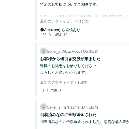
特定のお客様についてご相談です。
セラーアシスタントをすぐに試す
か、セラー
現在、返品率100％のお客様がおり、24回連続で返
上記のプロンプトを試してください（自由に探
最新のアクティビティ
51分前
このスレッドに返信して、何を試したか、何
過去に2回ほどサポートへ相談し、「調査します」と
その後、約5か月経過した現在も状況は変わらず、特
Amazonから返信あり
結果を見せてくれませんか？画像アイコン（📷）を使
55
0
1454
19
このお客様はFBAだけでなく自己発送の商品も購入
抽選で10名様に¥15,000 Amazonギフトカードを
また、まとめ買いではなく、1回購入しては返品とい
Seller_ehACazRL0pYQ5
∙
3日前
同じASINを8～10回近く購入・返品された商品も複
回答受付期間：08/17まで。当選者にはセラーセ
お客様から値引き交渉が来ました
ください。
皆様のお知恵をお借りしください。
さらに、返品のたびに同じような内容の「非常に悪い
よろしくお願いいたします。
出品停止になってしまった商品もありました。
そのため、同じ商品を５回程度返品された時点で、
最新のアクティビティ
1日前
購入予定のお客様より商品ページから10点のまとめ
やむを得ずFBA在庫を返送し、販売を停止したこと
1
1
735
8
★フリマサイトではないこと
★もし、お値引きした商品ページを作成したとして
自己発送の商品については、一度、購入意思のない
★他のお客様が購入されても同じものを在庫補充は
返信は返ってきませんでしたが、その後約2か月間は
Seller_zFm7F1zmeKDjn
∙
1日前
★Amazonのポリシーで特定のお客様のために商品
到着済みなのに全額返金された
しかし、数日前からまた返品が再開しています。
到着済みなのに全額返金されました。悪質な購入者
10年以上Amazonで販売していて2、3回の値引き
ここまで同じ商品を何度も購入・返品される方は初